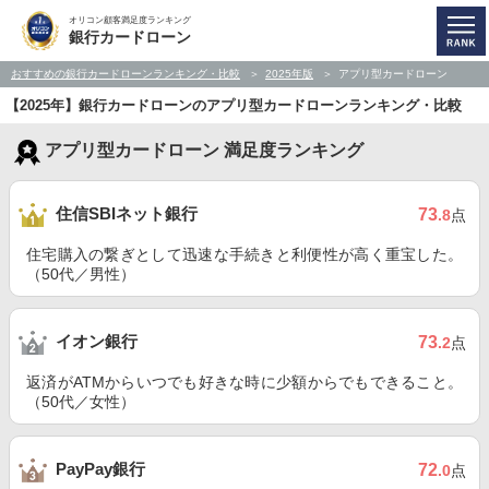
オリコン顧客満足度ランキング
銀行カードローン
おすすめの銀行カードローンランキング・比較
2025年版
アプリ型カードローン
【2025年】銀行カードローンのアプリ型カードローンランキング・比較
アプリ型カードローン 満足度ランキング
住信SBIネット銀行
73
.8
点
住宅購入の繋ぎとして迅速な手続きと利便性が高く重宝した。
（50代／男性）
イオン銀行
73
.2
点
返済がATMからいつでも好きな時に少額からでもできること。
（50代／女性）
PayPay銀行
72
.0
点