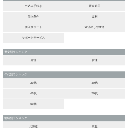
申込み手続き
審査対応
借入条件
金利
借入サポート
返済のしやすさ
サポートサービス
男女別ランキング
男性
女性
年代別ランキング
20代
30代
40代
50代
60代
地域別ランキング
北海道
東北