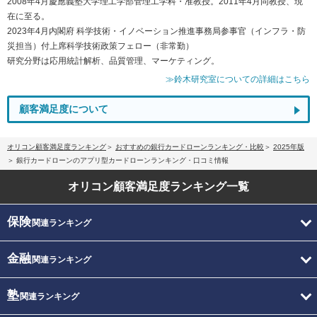
2008年4月慶應義塾大学理工学部管理工学科・准教授。2011年4月同教授、現
在に至る。
2023年4月内閣府 科学技術・イノベーション推進事務局参事官（インフラ・防
災担当）付上席科学技術政策フェロー（非常勤）
研究分野は応用統計解析、品質管理、マーケティング。
≫鈴木研究室についての詳細はこちら
顧客満足度について
オリコン顧客満足度ランキング
おすすめの銀行カードローンランキング・比較
2025年版
銀行カードローンのアプリ型カードローンランキング・口コミ情報
オリコン顧客満足度
ランキング一覧
保険
関連ランキング
金融
関連ランキング
塾
関連ランキング