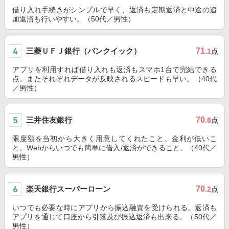
借り入れ手続きがシンプルで早く、返済も定期返済と中途の追
加返済も行いやすい。（50代／男性）
三菱ＵＦＪ銀行（バンクイック）
71
.1
点
アプリを利用すれば借り入れも返済もスマホ1台で完結できる
点。またそれぞれデータが反映されるスピードも早い。（40代
／男性）
三井住友銀行
70
.8
点
限度額を当初から大きく用意してくれたこと。金利が低いこ
と。Webからいつでも簡単に借入/返済ができること。（40代／
男性）
楽天銀行スーパーローン
70
.2
点
いつでも必要な時にアプリから振込融資を受けられる。返済も
アプリを通じて口座から引落及び振込返済も出来る。（50代／
男性）