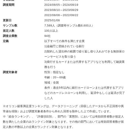
調査期間
2024/08/05～2024/08/19
2023/08/10～2023/08/29
2022/08/08～2022/08/22
更新日
2025/01/06
サンプル数
7,589人（調査時サンプル数8,600人）
規定人数
100人以上
調査企業数
94社
定義
以下すべての条件を満たす企業
1)金融庁に登録されている銀行
2)契約した貸出枠の範囲で繰り返し借り入れができる無担保ロ
ーンサービスを取り扱う
3)発行するカードまたは代替するアプリなどを利用して融資業
務を行う
調査対象者
性別：指定なし
年齢：20～69歳
地域：全国
条件：過去5年以内に銀行カードローンまたは代替するアプリ
などのカードレスローンを利用し、返済中もしくは返済が完了
した人
※オリコン顧客満足度ランキングは、データクリーニング（回収したデータから不正回答や異
常値を排除）および調査対象者条件から外れた回答を除外した上で作成しています。
※「総合ランキング」、「評価項目別」、部門の「業態別」においては有効回答者数が規定人
数を満たした企業のみランクイン対象となります。その他の部門においては有効回答者数が規
定人数の半数以上の企業がランクイン対象となります。