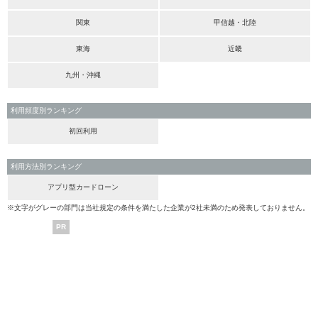
関東
甲信越・北陸
東海
近畿
九州・沖縄
利用頻度別ランキング
初回利用
利用方法別ランキング
アプリ型カードローン
※文字がグレーの部門は当社規定の条件を満たした企業が2社未満のため発表しておりません。
PR