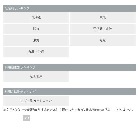
地域別ランキング
北海道
東北
関東
甲信越・北陸
東海
近畿
九州・沖縄
利用頻度別ランキング
初回利用
利用方法別ランキング
アプリ型カードローン
※文字がグレーの部門は当社規定の条件を満たした企業が2社未満のため発表しておりません。
PR