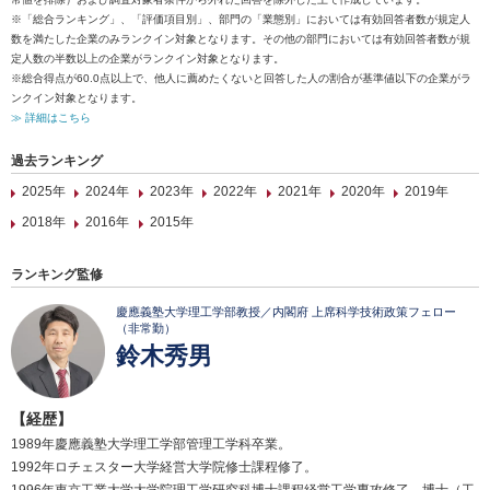
※「総合ランキング」、「評価項目別」、部門の「業態別」においては有効回答者数が規定人
数を満たした企業のみランクイン対象となります。その他の部門においては有効回答者数が規
定人数の半数以上の企業がランクイン対象となります。
※総合得点が60.0点以上で、他人に薦めたくないと回答した人の割合が基準値以下の企業がラ
ンクイン対象となります。
≫ 詳細はこちら
過去ランキング
2025年
2024年
2023年
2022年
2021年
2020年
2019年
2018年
2016年
2015年
ランキング監修
慶應義塾大学理工学部教授／内閣府 上席科学技術政策フェロー
（非常勤）
鈴木秀男
【経歴】
1989年慶應義塾大学理工学部管理工学科卒業。
1992年ロチェスター大学経営大学院修士課程修了。
1996年東京工業大学大学院理工学研究科博士課程経営工学専攻修了。博士（工