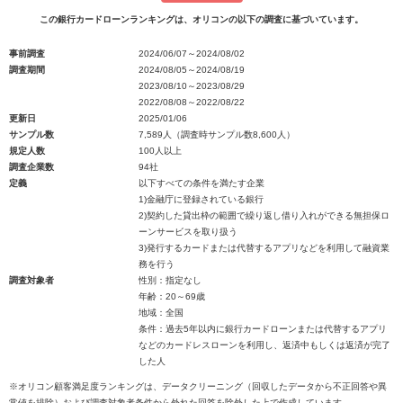
この銀行カードローンランキングは、オリコンの以下の調査に基づいています。
事前調査
2024/06/07～2024/08/02
調査期間
2024/08/05～2024/08/19
2023/08/10～2023/08/29
2022/08/08～2022/08/22
更新日
2025/01/06
サンプル数
7,589人（調査時サンプル数8,600人）
規定人数
100人以上
調査企業数
94社
定義
以下すべての条件を満たす企業
1)金融庁に登録されている銀行
2)契約した貸出枠の範囲で繰り返し借り入れができる無担保ロ
ーンサービスを取り扱う
3)発行するカードまたは代替するアプリなどを利用して融資業
務を行う
調査対象者
性別：指定なし
年齢：20～69歳
地域：全国
条件：過去5年以内に銀行カードローンまたは代替するアプリ
などのカードレスローンを利用し、返済中もしくは返済が完了
した人
※オリコン顧客満足度ランキングは、データクリーニング（回収したデータから不正回答や異
常値を排除）および調査対象者条件から外れた回答を除外した上で作成しています。