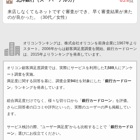
65
.6
点
来店しなくてもネットですぐ審査ができ、早く審査結果が来た
のが良かった。（30代／女性）
オリコンランキングは、株式会社オリコンを前身企業に1967年より
スタート。2006年からは顧客満足度調査を開始。銀行カードローン
は、2015年よりランキングを発表しています。
オリコン顧客満足度調査では、実際にサービスを利用した
7,589
人にアンケ
ート調査を実施。
満足度に関する回答を基に、調査企業
94
社を対象にした「
銀行カードロー
ン
」ランキングを発表しています。
総合満足度だけでなく、様々な切り口から「
銀行カードローン
」を評価。
さらに回答者の口コミや評判といった、実際のユーザーの声も掲載してい
ます。
サービス検討の際、“ユーザー満足度”からも比較することで「
銀行カードロ
ーン
」選びにお役立てください。