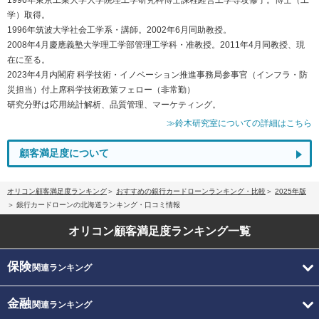
学）取得。
1996年筑波大学社会工学系・講師。2002年6月同助教授。
2008年4月慶應義塾大学理工学部管理工学科・准教授。2011年4月同教授、現
在に至る。
2023年4月内閣府 科学技術・イノベーション推進事務局参事官（インフラ・防
災担当）付上席科学技術政策フェロー（非常勤）
研究分野は応用統計解析、品質管理、マーケティング。
≫鈴木研究室についての詳細はこちら
顧客満足度について
オリコン顧客満足度ランキング
おすすめの銀行カードローンランキング・比較
2025年版
銀行カードローンの北海道ランキング・口コミ情報
オリコン顧客満足度
ランキング一覧
保険
関連ランキング
金融
関連ランキング