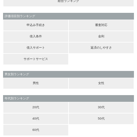
総合ランキング
評価項目別ランキング
申込み手続き
審査対応
借入条件
金利
借入サポート
返済のしやすさ
サポートサービス
男女別ランキング
男性
女性
年代別ランキング
20代
30代
40代
50代
60代