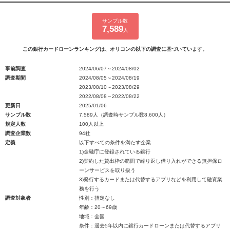
サンプル数
7,589
人
この銀行カードローンランキングは、オリコンの以下の調査に基づいています。
事前調査
2024/06/07～2024/08/02
調査期間
2024/08/05～2024/08/19
2023/08/10～2023/08/29
2022/08/08～2022/08/22
更新日
2025/01/06
サンプル数
7,589人（調査時サンプル数8,600人）
規定人数
100人以上
調査企業数
94社
定義
以下すべての条件を満たす企業
1)金融庁に登録されている銀行
2)契約した貸出枠の範囲で繰り返し借り入れができる無担保ロ
ーンサービスを取り扱う
3)発行するカードまたは代替するアプリなどを利用して融資業
務を行う
調査対象者
性別：指定なし
年齢：20～69歳
地域：全国
条件：過去5年以内に銀行カードローンまたは代替するアプリ