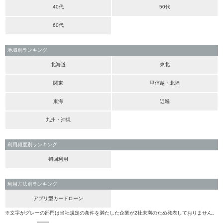
40代
50代
60代
地域別ランキング
北海道
東北
関東
甲信越・北陸
東海
近畿
九州・沖縄
利用頻度別ランキング
初回利用
利用方法別ランキング
アプリ型カードローン
※文字がグレーの部門は当社規定の条件を満たした企業が2社未満のため発表しておりません。