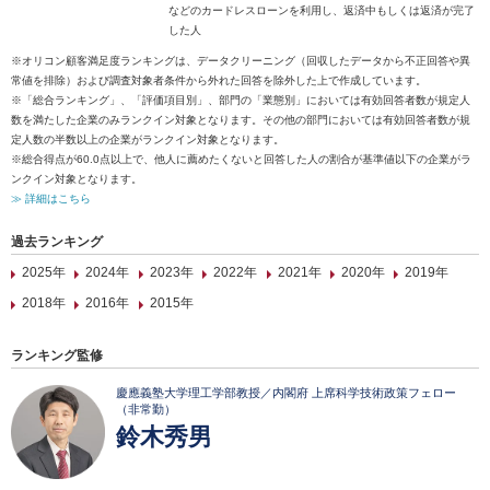
などのカードレスローンを利用し、返済中もしくは返済が完了
した人
※オリコン顧客満足度ランキングは、データクリーニング（回収したデータから不正回答や異
常値を排除）および調査対象者条件から外れた回答を除外した上で作成しています。
※「総合ランキング」、「評価項目別」、部門の「業態別」においては有効回答者数が規定人
数を満たした企業のみランクイン対象となります。その他の部門においては有効回答者数が規
定人数の半数以上の企業がランクイン対象となります。
※総合得点が60.0点以上で、他人に薦めたくないと回答した人の割合が基準値以下の企業がラ
ンクイン対象となります。
≫ 詳細はこちら
過去ランキング
2025年
2024年
2023年
2022年
2021年
2020年
2019年
2018年
2016年
2015年
ランキング監修
慶應義塾大学理工学部教授／内閣府 上席科学技術政策フェロー
（非常勤）
鈴木秀男