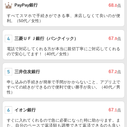
PayPay銀行
68
.0
点
すべてスマホで手続きができる事、来店しなくて良いのが便
利。（50代／女性）
三菱ＵＦＪ銀行（バンクイック）
67
.9
点
電話で対応してくれる方が本当に親切丁寧にご対応してくれる
ので安心してます！（40代／女性）
三井住友銀行
67
.2
点
申し込みの手続きが簡単で手間がかからないこと、アプリ上で
すべての続きができるので便利で使い勝手が良い。（40代／男
性）
イオン銀行
67
.1
点
すぐに入れてくれるので急に必要になった時に助かります。ま
た、自分のペースで返済額も調整できて返済できるのも良い