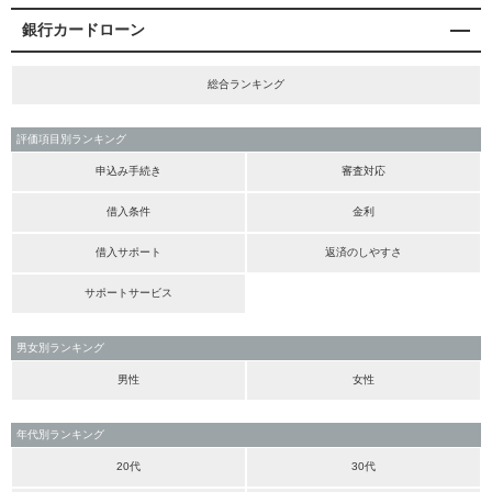
銀行カードローン
総合ランキング
評価項目別ランキング
申込み手続き
審査対応
借入条件
金利
借入サポート
返済のしやすさ
サポートサービス
男女別ランキング
男性
女性
年代別ランキング
20代
30代