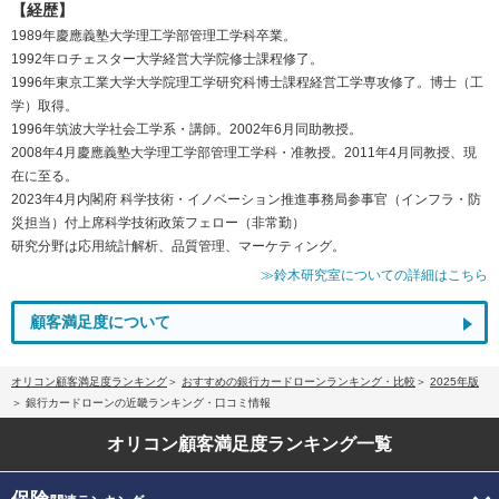
【経歴】
1989年慶應義塾大学理工学部管理工学科卒業。
1992年ロチェスター大学経営大学院修士課程修了。
1996年東京工業大学大学院理工学研究科博士課程経営工学専攻修了。博士（工
学）取得。
1996年筑波大学社会工学系・講師。2002年6月同助教授。
2008年4月慶應義塾大学理工学部管理工学科・准教授。2011年4月同教授、現
在に至る。
2023年4月内閣府 科学技術・イノベーション推進事務局参事官（インフラ・防
災担当）付上席科学技術政策フェロー（非常勤）
研究分野は応用統計解析、品質管理、マーケティング。
≫鈴木研究室についての詳細はこちら
顧客満足度について
オリコン顧客満足度ランキング
おすすめの銀行カードローンランキング・比較
2025年版
銀行カードローンの近畿ランキング・口コミ情報
オリコン顧客満足度
ランキング一覧