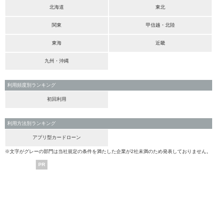
北海道
東北
関東
甲信越・北陸
東海
近畿
九州・沖縄
利用頻度別ランキング
初回利用
利用方法別ランキング
アプリ型カードローン
※文字がグレーの部門は当社規定の条件を満たした企業が2社未満のため発表しておりません。
PR