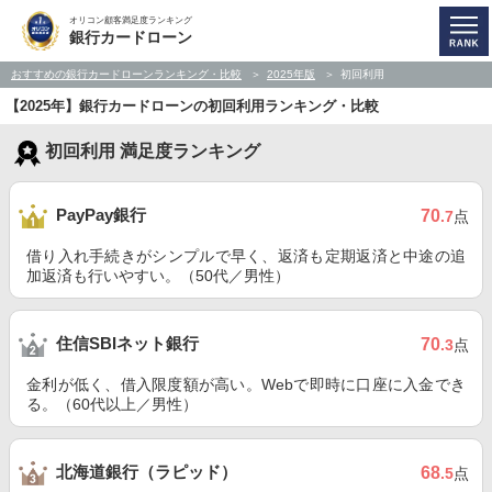
オリコン顧客満足度ランキング
銀行カードローン
おすすめの銀行カードローンランキング・比較
2025年版
初回利用
【2025年】銀行カードローンの初回利用ランキング・比較
初回利用 満足度ランキング
PayPay銀行
70
.7
点
借り入れ手続きがシンプルで早く、返済も定期返済と中途の追
加返済も行いやすい。（50代／男性）
住信SBIネット銀行
70
.3
点
金利が低く、借入限度額が高い。Webで即時に口座に入金でき
る。（60代以上／男性）
北海道銀行（ラピッド）
68
.5
点