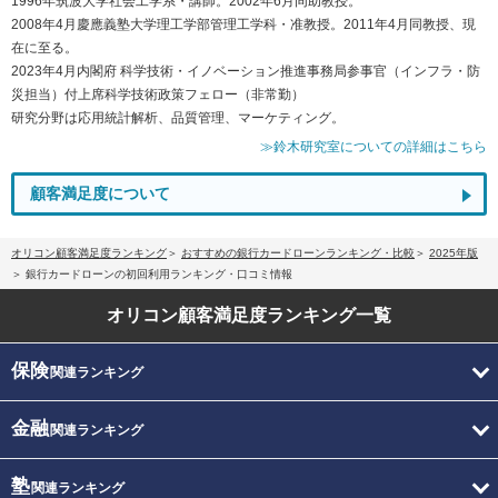
1996年筑波大学社会工学系・講師。2002年6月同助教授。
2008年4月慶應義塾大学理工学部管理工学科・准教授。2011年4月同教授、現
在に至る。
2023年4月内閣府 科学技術・イノベーション推進事務局参事官（インフラ・防
災担当）付上席科学技術政策フェロー（非常勤）
研究分野は応用統計解析、品質管理、マーケティング。
≫鈴木研究室についての詳細はこちら
顧客満足度について
オリコン顧客満足度ランキング
おすすめの銀行カードローンランキング・比較
2025年版
銀行カードローンの初回利用ランキング・口コミ情報
オリコン顧客満足度
ランキング一覧
保険
関連ランキング
金融
関連ランキング
塾
関連ランキング