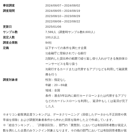
事前調査
2024/06/07～2024/08/02
調査期間
2024/08/05～2024/08/19
2023/08/10～2023/08/29
2022/08/08～2022/08/22
更新日
2025/01/06
サンプル数
7,589人（調査時サンプル数8,600人）
規定人数
100人以上
調査企業数
94社
定義
以下すべての条件を満たす企業
1)金融庁に登録されている銀行
2)契約した貸出枠の範囲で繰り返し借り入れができる無担保ロ
ーンサービスを取り扱う
3)発行するカードまたは代替するアプリなどを利用して融資業
務を行う
調査対象者
性別：指定なし
年齢：20～69歳
地域：全国
条件：過去5年以内に銀行カードローンまたは代替するアプリ
などのカードレスローンを利用し、返済中もしくは返済が完了
した人
※オリコン顧客満足度ランキングは、データクリーニング（回収したデータから不正回答や異
常値を排除）および調査対象者条件から外れた回答を除外した上で作成しています。
※「総合ランキング」、「評価項目別」、部門の「業態別」においては有効回答者数が規定人
数を満たした企業のみランクイン対象となります。その他の部門においては有効回答者数が規