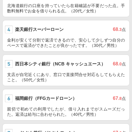
北海道銀行の口座を持っていたら在籍確認が不要だった点。手
数料無料でお金を借りられる点。（20代／女性）
楽天銀行スーパーローン
68
.3
点
金利が安くて分割で返済できるので、安心して少しずつ自分の
ペースで返済ができたことが良かったです。（30代／男性）
西日本シティ銀行（NCB キャッシュエース）
68
.0
点
支店が自宅近くにあり、窓口で直接問合せ対応もしてもらえた
こと。（50代／女性）
福岡銀行（FFGカードローン）
67
.8
点
親切で初めての利用でしたが、借り入れまでがスムーズだっ
た。返済は給与に合わせられた。（40代／男性）