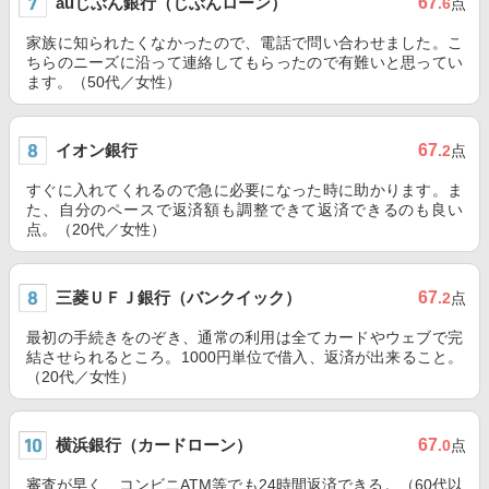
auじぶん銀行（じぶんローン）
67
.6
点
家族に知られたくなかったので、電話で問い合わせました。こ
ちらのニーズに沿って連絡してもらったので有難いと思ってい
ます。（50代／女性）
イオン銀行
67
.2
点
すぐに入れてくれるので急に必要になった時に助かります。ま
た、自分のペースで返済額も調整できて返済できるのも良い
点。（20代／女性）
三菱ＵＦＪ銀行（バンクイック）
67
.2
点
最初の手続きをのぞき、通常の利用は全てカードやウェブで完
結させられるところ。1000円単位で借入、返済が出来ること。
（20代／女性）
横浜銀行（カードローン）
67
.0
点
審査が早く、コンビニATM等でも24時間返済できる。（60代以