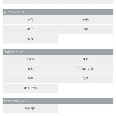
年代別ランキング
20代
30代
40代
50代
60代
地域別ランキング
北海道
東北
関東
甲信越・北陸
東海
近畿
九州・沖縄
利用頻度別ランキング
初回利用