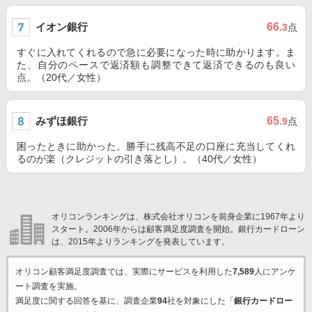
イオン銀行
66
.3
点
すぐに入れてくれるので急に必要になった時に助かります。ま
た、自分のペースで返済額も調整できて返済できるのも良い
点。（20代／女性）
みずほ銀行
65
.9
点
困ったときに助かった。勝手に残高不足の口座に充当してくれ
るのが楽（クレジットの引き落とし）。（40代／女性）
オリコンランキングは、株式会社オリコンを前身企業に1967年より
スタート。2006年からは顧客満足度調査を開始。銀行カードローン
は、2015年よりランキングを発表しています。
オリコン顧客満足度調査では、実際にサービスを利用した
7,589
人にアンケ
ート調査を実施。
満足度に関する回答を基に、調査企業
94
社を対象にした「
銀行カードロー