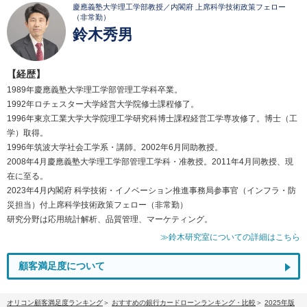
慶應義塾大学理工学部教授／内閣府 上席科学技術政策フェロー
（非常勤）
鈴木秀男
【経歴】
1989年慶應義塾大学理工学部管理工学科卒業。
1992年ロチェスター大学経営大学院修士課程修了。
1996年東京工業大学大学院理工学研究科博士課程経営工学専攻修了。博士（工
学）取得。
1996年筑波大学社会工学系・講師。2002年6月同助教授。
2008年4月慶應義塾大学理工学部管理工学科・准教授。2011年4月同教授、現
在に至る。
2023年4月内閣府 科学技術・イノベーション推進事務局参事官（インフラ・防
災担当）付上席科学技術政策フェロー（非常勤）
研究分野は応用統計解析、品質管理、マーケティング。
≫鈴木研究室についての詳細はこちら
顧客満足度について
オリコン顧客満足度ランキング
おすすめの銀行カードローンランキング・比較
2025年版