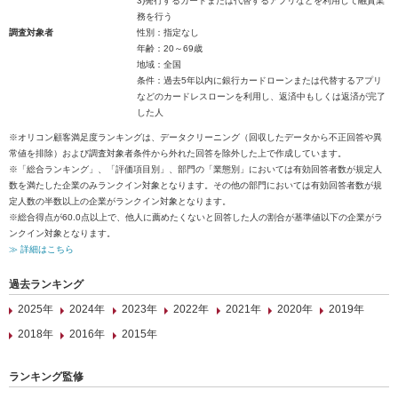
3)発行するカードまたは代替するアプリなどを利用して融資業
務を行う
調査対象者
性別：指定なし
年齢：20～69歳
地域：全国
条件：過去5年以内に銀行カードローンまたは代替するアプリ
などのカードレスローンを利用し、返済中もしくは返済が完了
した人
※オリコン顧客満足度ランキングは、データクリーニング（回収したデータから不正回答や異
常値を排除）および調査対象者条件から外れた回答を除外した上で作成しています。
※「総合ランキング」、「評価項目別」、部門の「業態別」においては有効回答者数が規定人
数を満たした企業のみランクイン対象となります。その他の部門においては有効回答者数が規
定人数の半数以上の企業がランクイン対象となります。
※総合得点が60.0点以上で、他人に薦めたくないと回答した人の割合が基準値以下の企業がラ
ンクイン対象となります。
≫ 詳細はこちら
過去ランキング
2025年
2024年
2023年
2022年
2021年
2020年
2019年
2018年
2016年
2015年
ランキング監修