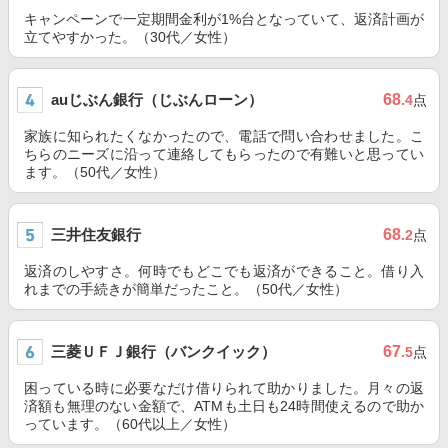
キャンペーンで一定期間金利が1%台となっていて、返済計画が
立てやすかった。（30代／女性）
auじぶん銀行（じぶんローン）
68
.4
点
家族に知られたくなかったので、電話で問い合わせました。こ
ちらのニーズに沿って連絡してもらったので有難いと思ってい
ます。（50代／女性）
三井住友銀行
68
.2
点
返済のしやすさ。何時でもどこでも返済ができること。借り入
れまでの手続きが簡単だったこと。（50代／女性）
三菱ＵＦＪ銀行（バンクイック）
67
.5
点
困っている時に必要なだけ借りられて助かりました。月々の返
済額も無理のない金額で、ATMも土日も24時間使えるので助か
っています。（60代以上／女性）