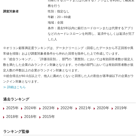
3)発行するカードまたは代替するアプリなどを利用して融資業
務を行う
調査対象者
性別：指定なし
年齢：20～69歳
地域：全国
条件：過去5年以内に銀行カードローンまたは代替するアプリ
などのカードレスローンを利用し、返済中もしくは返済が完了
した人
※オリコン顧客満足度ランキングは、データクリーニング（回収したデータから不正回答や異
常値を排除）および調査対象者条件から外れた回答を除外した上で作成しています。
※「総合ランキング」、「評価項目別」、部門の「業態別」においては有効回答者数が規定人
数を満たした企業のみランクイン対象となります。その他の部門においては有効回答者数が規
定人数の半数以上の企業がランクイン対象となります。
※総合得点が60.0点以上で、他人に薦めたくないと回答した人の割合が基準値以下の企業がラ
ンクイン対象となります。
≫ 詳細はこちら
過去ランキング
2025年
2024年
2023年
2022年
2021年
2020年
2019年
2018年
2016年
2015年
ランキング監修