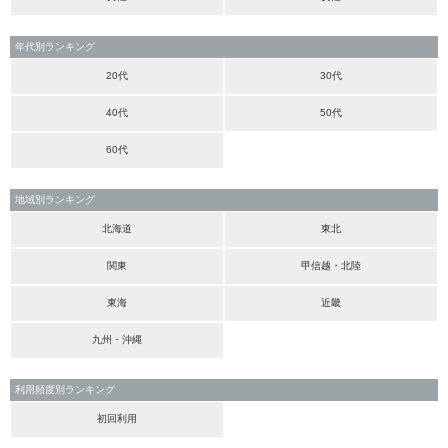
年代別ランキング
20代
30代
40代
50代
60代
地域別ランキング
北海道
東北
関東
甲信越・北陸
東海
近畿
九州・沖縄
利用頻度別ランキング
初回利用