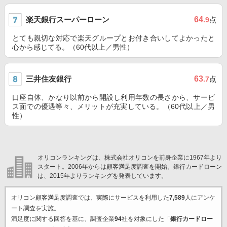
楽天銀行スーパーローン
64
.9
点
とても親切な対応で楽天グループとお付き合いしてよかったと
心から感じてる。（60代以上／男性）
三井住友銀行
63
.7
点
口座自体、かなり以前から開設し利用年数の長さから、サービ
ス面での優遇等々、メリットが充実している。（60代以上／男
性）
オリコンランキングは、株式会社オリコンを前身企業に1967年より
スタート。2006年からは顧客満足度調査を開始。銀行カードローン
は、2015年よりランキングを発表しています。
オリコン顧客満足度調査では、実際にサービスを利用した
7,589
人にアンケ
ート調査を実施。
満足度に関する回答を基に、調査企業
94
社を対象にした「
銀行カードロー