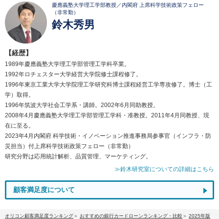
慶應義塾大学理工学部教授／内閣府 上席科学技術政策フェロー
（非常勤）
鈴木秀男
【経歴】
1989年慶應義塾大学理工学部管理工学科卒業。
1992年ロチェスター大学経営大学院修士課程修了。
1996年東京工業大学大学院理工学研究科博士課程経営工学専攻修了。博士（工
学）取得。
1996年筑波大学社会工学系・講師。2002年6月同助教授。
2008年4月慶應義塾大学理工学部管理工学科・准教授。2011年4月同教授、現
在に至る。
2023年4月内閣府 科学技術・イノベーション推進事務局参事官（インフラ・防
災担当）付上席科学技術政策フェロー（非常勤）
研究分野は応用統計解析、品質管理、マーケティング。
≫鈴木研究室についての詳細はこちら
顧客満足度について
オリコン顧客満足度ランキング
おすすめの銀行カードローンランキング・比較
2025年版