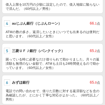
借入上限を10万円の少額に設定したので、借入地獄に陥らない
で済んだ。（60代以上／男性）
auじぶん銀行（じぶんローン）
66
.1
点
ATMの数の多さ。返済したいときにいつでも出来るのは便利だ
と思います。（60代以上／女性）
三菱ＵＦＪ銀行（バンクイック）
65
.2
点
困っている時に必要なだけ借りられて助かりました。月々の返
済額も無理のない金額で、ATMも土日も24時間使えるので助か
っています。（60代以上／女性）
みずほ銀行
65
.0
点
電話での問い合わせで、借りた日数に対する返済額などを念の
為確認したが、とにかく丁寧な対応がよかった。（60代以上／
男性）