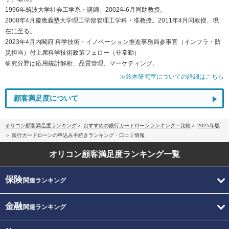
1996年筑波大学社会工学系・講師。2002年6月同助教授。
2008年4月慶應義塾大学理工学部管理工学科・准教授。2011年4月同教授、現
在に至る。
2023年4月内閣府 科学技術・イノベーション推進事務局参事官（インフラ・防
災担当）付上席科学技術政策フェロー（非常勤）
研究分野は応用統計解析、品質管理、マーケティング。
≫鈴木研究室についての詳細はこちら
顧客満足度について
オリコン顧客満足度ランキング
おすすめの銀行カードローンランキング・比較
2025年版
銀行カードローンの申込み手続きランキング・口コミ情報
オリコン顧客満足度
ランキング一覧
保険
関連ランキング
金融
関連ランキング