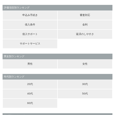
評価項目別ランキング
申込み手続き
審査対応
借入条件
金利
借入サポート
返済のしやすさ
サポートサービス
男女別ランキング
男性
女性
年代別ランキング
20代
30代
40代
50代
60代