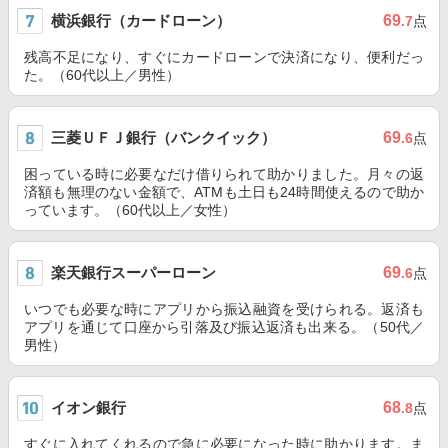
横浜銀行（カードローン）
69
.7
点
残高不足になり、すぐにカードローンで決済になり、便利だっ
た。（60代以上／男性）
三菱ＵＦＪ銀行（バンクイック）
69
.6
点
困っている時に必要なだけ借りられて助かりました。月々の返
済額も無理のない金額で、ATMも土日も24時間使えるので助か
っています。（60代以上／女性）
楽天銀行スーパーローン
69
.6
点
いつでも必要な時にアプリから振込融資を受けられる。返済も
アプリを通じて口座から引落及び振込返済も出来る。（50代／
男性）
イオン銀行
68
.8
点
すぐに入れてくれるので急に必要になった時に助かります。ま