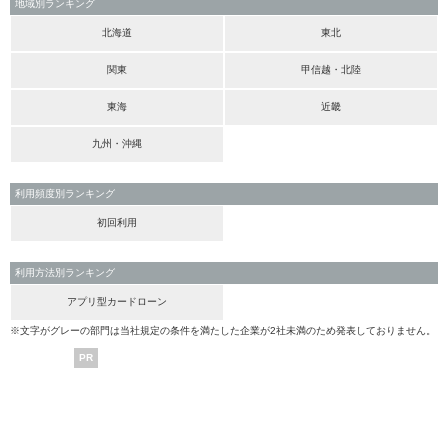
地域別ランキング
北海道
東北
関東
甲信越・北陸
東海
近畿
九州・沖縄
利用頻度別ランキング
初回利用
利用方法別ランキング
アプリ型カードローン
※文字がグレーの部門は当社規定の条件を満たした企業が2社未満のため発表しておりません。
PR