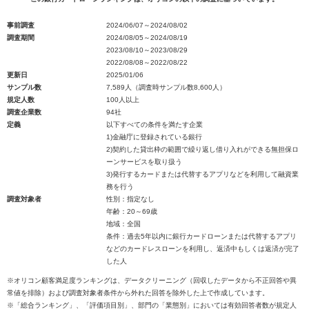
事前調査
2024/06/07～2024/08/02
調査期間
2024/08/05～2024/08/19
2023/08/10～2023/08/29
2022/08/08～2022/08/22
更新日
2025/01/06
サンプル数
7,589人（調査時サンプル数8,600人）
規定人数
100人以上
調査企業数
94社
定義
以下すべての条件を満たす企業
1)金融庁に登録されている銀行
2)契約した貸出枠の範囲で繰り返し借り入れができる無担保ロ
ーンサービスを取り扱う
3)発行するカードまたは代替するアプリなどを利用して融資業
務を行う
調査対象者
性別：指定なし
年齢：20～69歳
地域：全国
条件：過去5年以内に銀行カードローンまたは代替するアプリ
などのカードレスローンを利用し、返済中もしくは返済が完了
した人
※オリコン顧客満足度ランキングは、データクリーニング（回収したデータから不正回答や異
常値を排除）および調査対象者条件から外れた回答を除外した上で作成しています。
※「総合ランキング」、「評価項目別」、部門の「業態別」においては有効回答者数が規定人