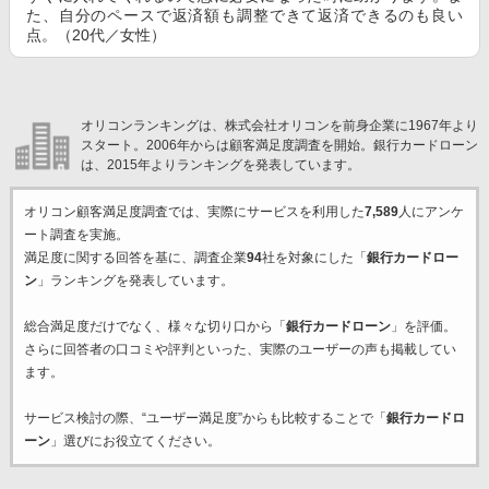
た、自分のペースで返済額も調整できて返済できるのも良い
点。（20代／女性）
オリコンランキングは、株式会社オリコンを前身企業に1967年より
スタート。2006年からは顧客満足度調査を開始。銀行カードローン
は、2015年よりランキングを発表しています。
オリコン顧客満足度調査では、実際にサービスを利用した
7,589
人にアンケ
ート調査を実施。
満足度に関する回答を基に、調査企業
94
社を対象にした「
銀行カードロー
ン
」ランキングを発表しています。
総合満足度だけでなく、様々な切り口から「
銀行カードローン
」を評価。
さらに回答者の口コミや評判といった、実際のユーザーの声も掲載してい
ます。
サービス検討の際、“ユーザー満足度”からも比較することで「
銀行カードロ
ーン
」選びにお役立てください。