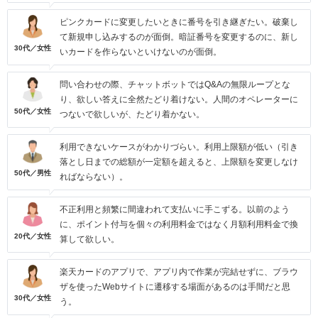
ピンクカードに変更したいときに番号を引き継ぎたい。破棄し
て新規申し込みするのが面倒。暗証番号を変更するのに、新し
30代／女性
いカードを作らないといけないのが面倒。
問い合わせの際、チャットボットではQ&Aの無限ループとな
り、欲しい答えに全然たどり着けない。人間のオペレーターに
50代／女性
つないで欲しいが、たどり着かない。
利用できないケースがわかりづらい。利用上限額が低い（引き
落とし日までの総額が一定額を超えると、上限額を変更しなけ
50代／男性
ればならない）。
不正利用と頻繁に間違われて支払いに手こずる。以前のよう
に、ポイント付与を個々の利用料金ではなく月額利用料金で換
20代／女性
算して欲しい。
楽天カードのアプリで、アプリ内で作業が完結せずに、ブラウ
ザを使ったWebサイトに遷移する場面があるのは手間だと思
30代／女性
う。