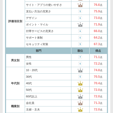
76.6
サイト・アプリの使いやすさ
点
75.9
支払い方法の充実さ
点
73.0
デザイン
点
評価項目別
71.9
ポイント・マイル
点
66.0
付帯サービスの充実さ
点
64.2
サポート体制
点
67.3
セキュリティ対策
点
部門
順位
得点
71.1
男性
点
男女別
72.2
女性
点
74.8
10・20代
点
70.5
30代
点
70.4
年代別
40代
点
72.0
50代
点
72.0
60代以上
点
71.3
会社員
点
職業別
72.0
主婦・主夫
点