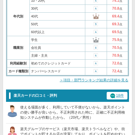
74.1
10・20代
点
70.8
30代
点
69.4
年代別
40代
点
69.3
50代
点
69.5
60代以上
点
75.9
学生
点
70.5
職業別
会社員
点
70.9
主婦・主夫
点
72.0
利用経験別
初めてのクレジットカード
点
72.4
カード種類別
ナンバーレスカード
点
＞項目・部門ランキング結果の詳細を見る
楽天カードの口コミ・評判
18件
使える場面が多く、利用していて不便がないから。楽天ポイント
の使い勝手が良いから。不正利用された時に、正確に不正利用検
知システムが作動したから。（20代／男性）
楽天グループのサービス（楽天市場、楽天トラベルなど）や、街
でポイントが貯まるお店が充実しており、ポイントを貯めやすい