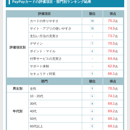
PayPayカードの評価項目・部門別ランキング結果
評価項目
順位
得点
75.3
カードの作りやすさ
点
74.5
サイト・アプリの使いやすさ
点
73.7
支払い方法の充実さ
‐
点
70.5
デザイン
点
評価項目別
70.6
ポイント・マイル
点
64.4
付帯サービスの充実さ
‐
点
62.9
サポート体制
‐
点
66.1
セキュリティ対策
点
部門
順位
得点
70.5
男女別
女性
点
74.1
10・20代
点
69.1
30代
点
69.2
年代別
40代
点
69.1
50代
点
69.1
60代以上
点