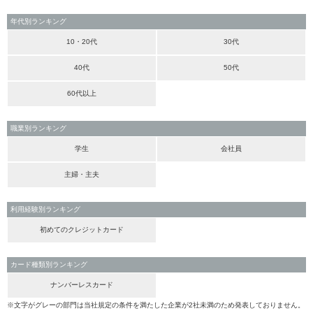
年代別ランキング
10・20代
30代
40代
50代
60代以上
職業別ランキング
学生
会社員
主婦・主夫
利用経験別ランキング
初めてのクレジットカード
カード種類別ランキング
ナンバーレスカード
※文字がグレーの部門は当社規定の条件を満たした企業が2社未満のため発表しておりません。