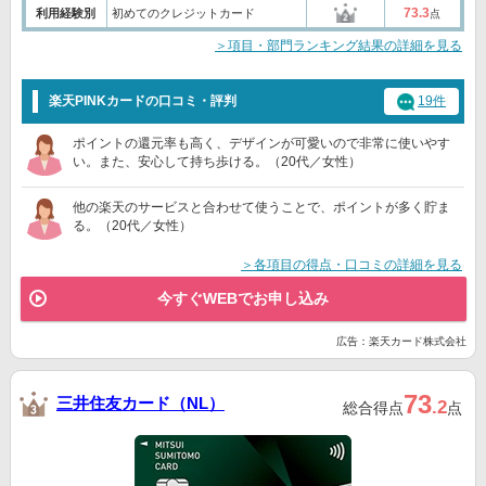
73.3
利用経験別
初めてのクレジットカード
点
＞項目・部門ランキング結果の詳細を見る
楽天PINKカードの口コミ・評判
19件
ポイントの還元率も高く、デザインが可愛いので非常に使いやす
い。また、安心して持ち歩ける。（20代／女性）
他の楽天のサービスと合わせて使うことで、ポイントが多く貯ま
る。（20代／女性）
＞各項目の得点・口コミの詳細を見る
今すぐWEBでお申し込み
広告：楽天カード株式会社
73
三井住友カード（NL）
.2
総合得点
点