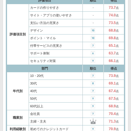
評価項目
順位
得点
73.7
カードの作りやすさ
‐
点
74.0
サイト・アプリの使いやすさ
‐
点
73.5
支払い方法の充実さ
‐
点
68.8
デザイン
点
評価項目別
69.8
ポイント・マイル
点
65.1
付帯サービスの充実さ
点
63.7
サポート体制
点
66.1
セキュリティ対策
点
部門
順位
得点
73.9
10・20代
点
69.1
30代
点
67.4
年代別
40代
点
67.5
50代
点
68.9
60代以上
点
70.4
会社員
点
職業別
71.3
主婦・主夫
点
70.9
利用経験別
初めてのクレジットカード
点