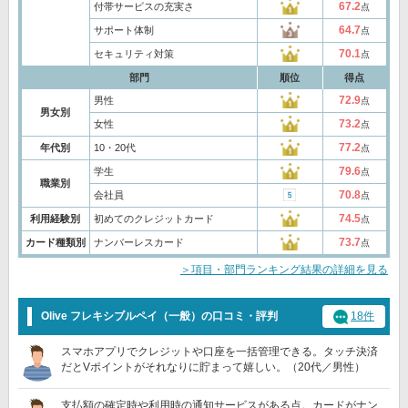
67.2
付帯サービスの充実さ
点
64.7
サポート体制
点
70.1
セキュリティ対策
点
部門
順位
得点
72.9
男性
点
男女別
73.2
女性
点
77.2
年代別
10・20代
点
79.6
学生
点
職業別
70.8
会社員
点
74.5
利用経験別
初めてのクレジットカード
点
73.7
カード種類別
ナンバーレスカード
点
＞項目・部門ランキング結果の詳細を見る
Olive フレキシブルペイ（一般）の口コミ・評判
18件
スマホアプリでクレジットや口座を一括管理できる。タッチ決済
だとVポイントがそれなりに貯まって嬉しい。（20代／男性）
支払額の確定時や利用時の通知サービスがある点。カードがナン