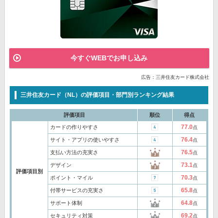
今すぐWEBでお申し込み
広告：三井住友カード株式会社
三井住友カード（NL）の評価項目・部門別ランキング結果
評価項目
順位
得点
77.0
カードの作りやすさ
点
76.4
サイト・アプリの使いやすさ
点
76.5
支払い方法の充実さ
点
73.1
デザイン
点
評価項目別
70.3
ポイント・マイル
点
65.8
付帯サービスの充実さ
点
64.8
サポート体制
点
69.2
セキュリティ対策
点