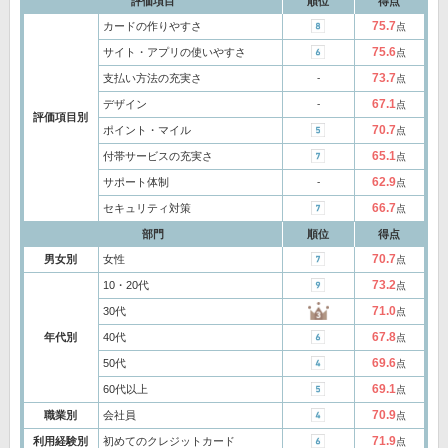
評価項目
順位
得点
75.7
カードの作りやすさ
点
75.6
サイト・アプリの使いやすさ
点
73.7
支払い方法の充実さ
‐
点
67.1
デザイン
‐
点
評価項目別
70.7
ポイント・マイル
点
65.1
付帯サービスの充実さ
点
62.9
サポート体制
‐
点
66.7
セキュリティ対策
点
部門
順位
得点
70.7
男女別
女性
点
73.2
10・20代
点
71.0
30代
点
67.8
年代別
40代
点
69.6
50代
点
69.1
60代以上
点
70.9
職業別
会社員
点
71.9
利用経験別
初めてのクレジットカード
点