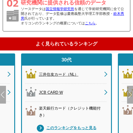
研究機関に提供される信頼のデータ
ソースデータは
国立情報学研究所
を通じて学術研究機関に全て公
開されており、データ監修は慶應義塾大学理工学部教授・
鈴木秀
男
氏が行っています。
オリコンのランキングの概要については
こちら
。
よく見られているランキング
30代
三井住友カード（NL）
JCB CARD W
楽天銀行カード（クレジット機能付
き）
このランキングをもっと見る