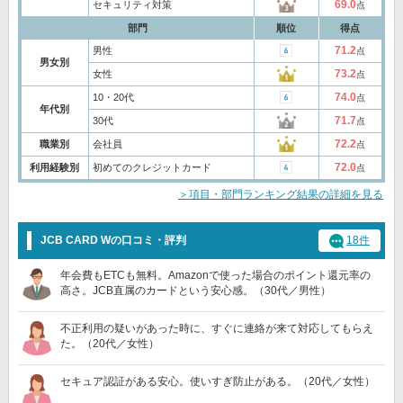
69.0
セキュリティ対策
点
部門
順位
得点
71.2
男性
点
男女別
73.2
女性
点
74.0
10・20代
点
年代別
71.7
30代
点
72.2
職業別
会社員
点
72.0
利用経験別
初めてのクレジットカード
点
＞項目・部門ランキング結果の詳細を見る
JCB CARD Wの口コミ・評判
18件
年会費もETCも無料。Amazonで使った場合のポイント還元率の
高さ。JCB直属のカードという安心感。（30代／男性）
不正利用の疑いがあった時に、すぐに連絡が来て対応してもらえ
た。（20代／女性）
セキュア認証がある安心。使いすぎ防止がある。（20代／女性）