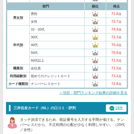
部門
順位
得点
71.8
男性
点
男女別
72.7
女性
点
74.4
10・20代
点
72.3
30代
点
70.4
年代別
40代
点
70.6
50代
点
71.5
60代以上
点
71.5
職業別
会社員
点
73.2
利用経験別
初めてのクレジットカード
点
72.8
カード種類別
ナンバーレスカード
点
＞項目・部門ランキング結果の詳細を見る
三井住友カード（NL）の口コミ・評判
19件
タッチ決済できるため、暗証番号を入力する手間が省ける。ナン
バーレスだから、不正利用の心配が少なく利用しやすい。（20代
／女性）