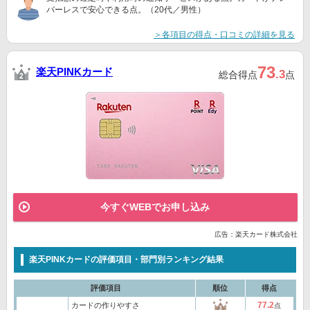
バーレスで安心できる点。（20代／男性）
＞各項目の得点・口コミの詳細を見る
73
楽天PINKカード
.3
総合得点
点
今すぐWEBでお申し込み
広告：楽天カード株式会社
楽天PINKカードの評価項目・部門別ランキング結果
評価項目
順位
得点
77.2
カードの作りやすさ
点