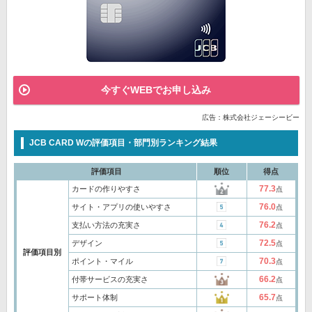
今すぐWEBでお申し込み
広告：株式会社ジェーシービー
JCB CARD Wの評価項目・部門別ランキング結果
評価項目
順位
得点
77.3
カードの作りやすさ
点
76.0
サイト・アプリの使いやすさ
点
76.2
支払い方法の充実さ
点
72.5
デザイン
点
評価項目別
70.3
ポイント・マイル
点
66.2
付帯サービスの充実さ
点
65.7
サポート体制
点