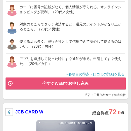
カードに番号の記載がなく、個人情報が守られる。オンラインシ
ョッピングが便利。（20代／女性）
対象のところでタッチ決済すると、還元のポイントがかなり上が
るところ。（20代／男性）
使える店も多く、発行会社として信用できて安心して使えるのは
いい。（30代／男性）
アプリを連携して使った時にすぐ通知が来る。申請してすぐ使え
た。（20代／女性）
＞各項目の得点・口コミの詳細を見る
今すぐWEBでお申し込み
広告：三井住友カード株式会社
72
JCB CARD W
.0
総合得点
点