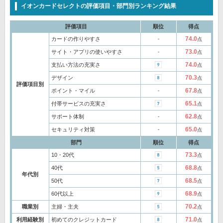
イオンカードセレクトの評価項目・部門別ランキング結果
評価項目
順位
得点
74.0
カードの作りやすさ
‐
点
73.0
サイト・アプリの使いやすさ
‐
点
74.0
支払い方法の充実さ
点
70.3
デザイン
点
評価項目別
67.8
ポイント・マイル
‐
点
65.1
付帯サービスの充実さ
点
62.8
サポート体制
‐
点
65.0
セキュリティ対策
‐
点
部門
順位
得点
73.3
10・20代
点
68.8
40代
点
年代別
68.5
50代
点
68.9
60代以上
点
70.2
職業別
主婦・主夫
点
71.0
利用経験別
初めてのクレジットカード
点