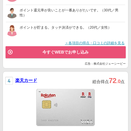
ポイント還元率が良いことが一番ありがたいです。（30代／男
性）
ポイントが貯まる。タッチ決済ができる。（20代／女性）
＞各項目の得点・口コミの詳細を見る
今すぐWEBでお申し込み
広告：株式会社ジェーシービー
72
楽天カード
.0
総合得点
点