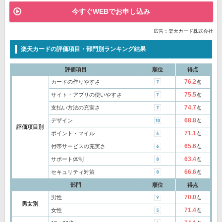
今すぐWEBでお申し込み
広告：楽天カード株式会社
楽天カードの評価項目・部門別ランキング結果
評価項目
順位
得点
76.2
カードの作りやすさ
点
75.5
サイト・アプリの使いやすさ
点
74.7
支払い方法の充実さ
点
68.8
デザイン
点
評価項目別
71.1
ポイント・マイル
点
65.6
付帯サービスの充実さ
点
63.4
サポート体制
点
66.6
セキュリティ対策
点
部門
順位
得点
70.0
男性
点
男女別
71.4
女性
点