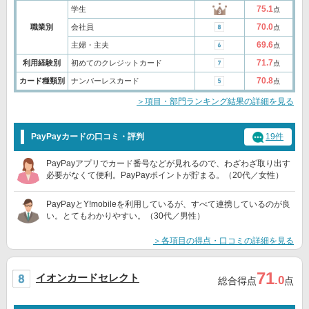
75.1
学生
点
70.0
職業別
会社員
点
69.6
主婦・主夫
点
71.7
利用経験別
初めてのクレジットカード
点
70.8
カード種類別
ナンバーレスカード
点
＞項目・部門ランキング結果の詳細を見る
PayPayカードの口コミ・評判
19件
PayPayアプリでカード番号などが見れるので、わざわざ取り出す
必要がなくて便利。PayPayポイントが貯まる。（20代／女性）
PayPayとY!mobileを利用しているが、すべて連携しているのが良
い。とてもわかりやすい。（30代／男性）
＞各項目の得点・口コミの詳細を見る
71
イオンカードセレクト
.0
総合得点
点