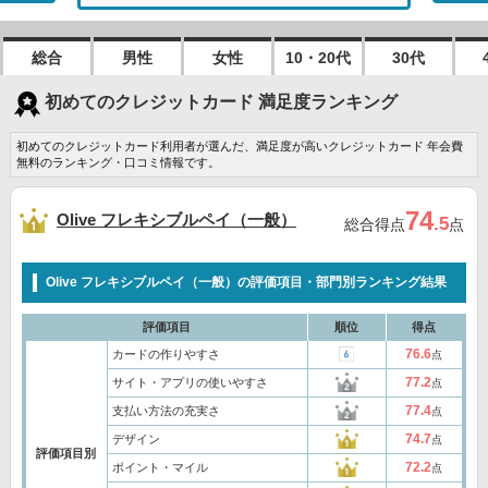
総合
男性
女性
10・20代
30代
初めてのクレジットカード 満足度ランキング
初めてのクレジットカード利用者が選んだ、満足度が高いクレジットカード 年会費
無料のランキング・口コミ情報です。
74
Olive フレキシブルペイ（一般）
.5
総合得点
点
Olive フレキシブルペイ（一般）の評価項目・部門別ランキング結果
評価項目
順位
得点
76.6
カードの作りやすさ
点
77.2
サイト・アプリの使いやすさ
点
77.4
支払い方法の充実さ
点
74.7
デザイン
点
評価項目別
72.2
ポイント・マイル
点