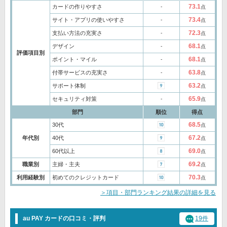
73.1
カードの作りやすさ
‐
点
73.4
サイト・アプリの使いやすさ
‐
点
72.3
支払い方法の充実さ
‐
点
68.1
デザイン
‐
点
評価項目別
68.1
ポイント・マイル
‐
点
63.8
付帯サービスの充実さ
‐
点
63.2
サポート体制
点
65.9
セキュリティ対策
‐
点
部門
順位
得点
68.5
30代
点
67.2
年代別
40代
点
69.0
60代以上
点
69.2
職業別
主婦・主夫
点
70.3
利用経験別
初めてのクレジットカード
点
＞項目・部門ランキング結果の詳細を見る
au PAY カードの口コミ・評判
19件