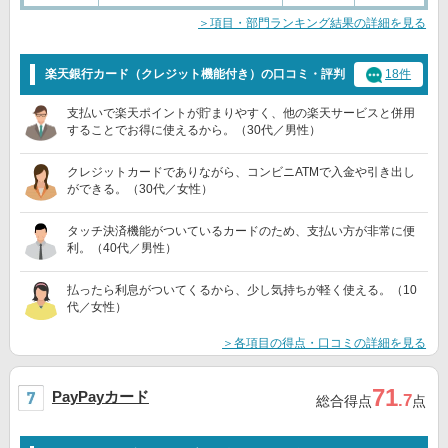
＞項目・部門ランキング結果の詳細を見る
楽天銀行カード（クレジット機能付き）の口コミ・評判
18件
支払いで楽天ポイントが貯まりやすく、他の楽天サービスと併用
することでお得に使えるから。（30代／男性）
クレジットカードでありながら、コンビニATMで入金や引き出し
ができる。（30代／女性）
タッチ決済機能がついているカードのため、支払い方が非常に便
利。（40代／男性）
払ったら利息がついてくるから、少し気持ちが軽く使える。（10
代／女性）
＞各項目の得点・口コミの詳細を見る
71
PayPayカード
.7
総合得点
点