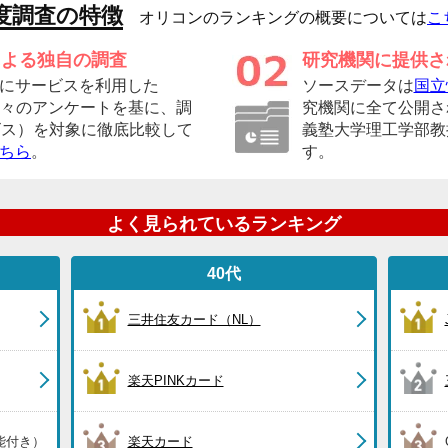
度調査の特徴
オリコンのランキングの概要については
こ
による独自の調査
研究機関に提供さ
にサービスを利用した
ソースデータは
国立
の方々のアンケートを基に、調
究機関に全て公開さ
ビス）を対象に徹底比較して
義塾大学理工学部教
ちら
。
す。
よく見られているランキング
40代
三井住友カード（NL）
楽天PINKカード
能付き）
楽天カード