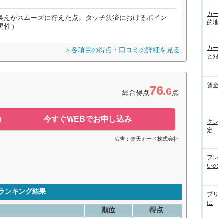
カ
換えがスムーズに行えた点。タッチ決済におけるポイン
的
男性）
カ
＞各項目の得点・口コミの詳細を見る
と
賃
76
.6
総合得点
点
今すぐWEBでお申し込み
ク
定
広告：楽天カード株式会社
フ
い
別ランキング結果
プ
は
順位
得点