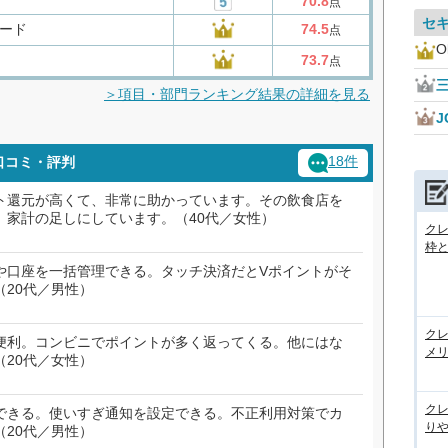
70.8
点
セ
ード
74.5
点
O
73.7
点
＞項目・部門ランキング結果の詳細を見る
J
18件
の口コミ・評判
ト還元が高くて、非常に助かっています。その飲食店を
、家計の足しにしています。（40代／女性）
ク
枠と
や口座を一括管理できる。タッチ決済だとVポイントがそ
20代／男性）
ク
便利。コンビニでポイントが多く返ってくる。他にはな
メ
20代／女性）
ク
できる。使いすぎ通知を設定できる。不正利用対策でカ
りや
20代／男性）