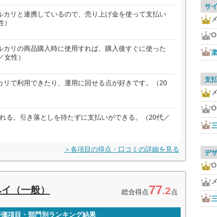
サ
ルカリと連携しているので、売り上げ金を使って支払い
性）
O
ルカリの商品購入時に使用すれば、購入後すぐに使った
楽
／女性）
支
カリで利用できたり、運用に回せる点が好きです。（20
O
される。引き落としを待たずに支払いができる。（20代／
＞各項目の得点・口コミの詳細を見る
デ
O
77
ルペイ（一般）
.2
総合得点
点
の評価項目・部門別ランキング結果