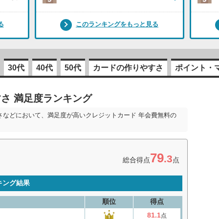
る
このランキングをもっと見る
30代
40代
50代
カードの作りやすさ
ポイント・
さ 満足度ランキング
さなどにおいて、満足度が高いクレジットカード 年会費無料の
79
.3
総合得点
点
キング結果
順位
得点
81.1
点