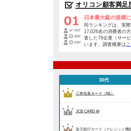
オリコン顧客満足
日本最大級の規模
同ランキングは、実際
17,026名の消費者
査した79企業（サー
います。調査概要は
こ
30代
三井住友カード（NL）
JCB CARD W
楽天銀行カード（クレジット機