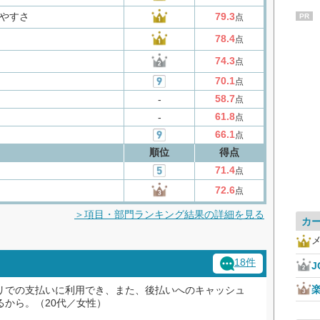
やすさ
79.3
点
PR
78.4
点
74.3
点
70.1
点
58.7
‐
点
61.8
‐
点
66.1
点
順位
得点
71.4
点
72.6
点
＞項目・部門ランキング結果の詳細を見る
カ
18件
J
楽
リでの支払いに利用でき、また、後払いへのキャッシュ
るから。（20代／女性）