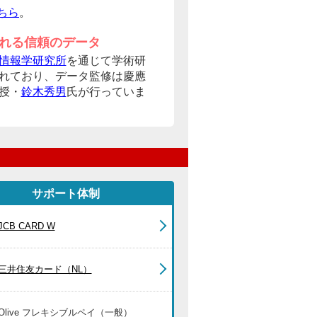
ちら
。
れる信頼のデータ
情報学研究所
を通じて学術研
れており、データ監修は慶應
授・
鈴木秀男
氏が行っていま
サポート体制
JCB CARD W
三井住友カード（NL）
Olive フレキシブルペイ（一般）