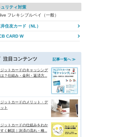
キュリティ対策
live フレキシブルペイ（一般）
三井住友カード（NL）
CB CARD W
注目コンテンツ
記事一覧へ ≫
レジットカードのキャッシング
は？仕組み・金利・返済方...
レジットカードのメリット・デ
リット
レジットカードの仕組みをわか
すく解説｜決済の流れ・種...