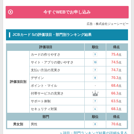
今すぐWEBでお申し込み
広告：株式会社ジェーシービー
JCBカード Sの評価項目・部門別ランキング結果
評価項目
順位
得点
75.4
カードの作りやすさ
点
74.5
サイト・アプリの使いやすさ
点
74.7
支払い方法の充実さ
点
70.3
デザイン
点
評価項目別
68.4
ポイント・マイル
‐
点
66.3
付帯サービスの充実さ
点
63.5
サポート体制
点
68.1
セキュリティ対策
点
部門
順位
得点
70.6
男女別
男性
点
＞項目・部門ランキング結果の詳細を見る