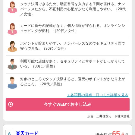
タッチ決済できるため、暗証番号を入力する手間が省ける。ナン
バーレスだから、不正利用の心配が少なく利用しやすい。（20代
／女性）
カードに番号の記載がなく、個人情報が守られる。オンラインシ
ョッピングが便利。（20代／女性）
ポイントが貯まりやすい。ナンバーレスなのでセキュリティ面で
安心できる。（30代／女性）
利用可能な店舗が多く、セキュリティとサポートがしっかりして
いる。（30代／男性）
対象のところでタッチ決済すると、還元のポイントがかなり上が
るところ。（20代／男性）
＞各項目の得点・口コミの詳細を見る
今すぐWEBでお申し込み
広告：三井住友カード株式会社
65
楽天カード
.6
総合得点
点