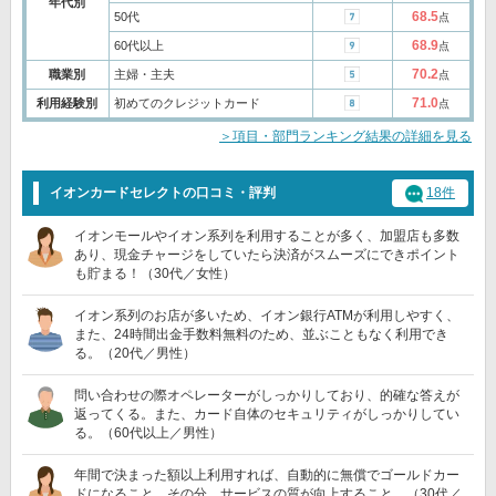
年代別
68.5
50代
点
68.9
60代以上
点
70.2
職業別
主婦・主夫
点
71.0
利用経験別
初めてのクレジットカード
点
＞項目・部門ランキング結果の詳細を見る
イオンカードセレクトの口コミ・評判
18件
イオンモールやイオン系列を利用することが多く、加盟店も多数
あり、現金チャージをしていたら決済がスムーズにできポイント
も貯まる！（30代／女性）
イオン系列のお店が多いため、イオン銀行ATMが利用しやすく、
また、24時間出金手数料無料のため、並ぶこともなく利用でき
る。（20代／男性）
問い合わせの際オペレーターがしっかりしており、的確な答えが
返ってくる。また、カード自体のセキュリティがしっかりしてい
る。（60代以上／男性）
年間で決まった額以上利用すれば、自動的に無償でゴールドカー
ドになること。その分、サービスの質が向上すること。（30代／