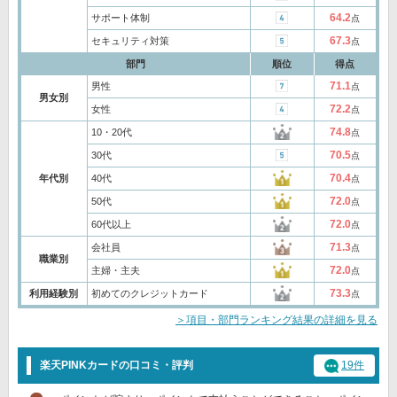
64.2
サポート体制
点
67.3
セキュリティ対策
点
部門
順位
得点
71.1
男性
点
男女別
72.2
女性
点
74.8
10・20代
点
70.5
30代
点
70.4
年代別
40代
点
72.0
50代
点
72.0
60代以上
点
71.3
会社員
点
職業別
72.0
主婦・主夫
点
73.3
利用経験別
初めてのクレジットカード
点
＞項目・部門ランキング結果の詳細を見る
楽天PINKカードの口コミ・評判
19件