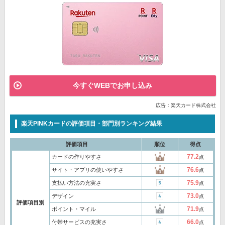
今すぐWEBでお申し込み
広告：楽天カード株式会社
楽天PINKカードの評価項目・部門別ランキング結果
評価項目
順位
得点
77.2
カードの作りやすさ
点
76.6
サイト・アプリの使いやすさ
点
75.9
支払い方法の充実さ
点
73.0
デザイン
点
評価項目別
71.9
ポイント・マイル
点
66.0
付帯サービスの充実さ
点