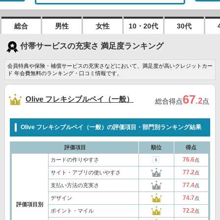
総合
男性
女性
10・20代
30代
付帯サービスの充実さ 満足度ランキング
会員特典や保険・補償サービスの充実さなどにおいて、満足度が高いクレジットカー
ド 年会費無料のランキング・口コミ情報です。
67
Olive フレキシブルペイ（一般）
.2
総合得点
点
Olive フレキシブルペイ（一般）の評価項目・部門別ランキング結果
評価項目
順位
得点
76.6
カードの作りやすさ
点
77.2
サイト・アプリの使いやすさ
点
77.4
支払い方法の充実さ
点
74.7
デザイン
点
評価項目別
72.2
ポイント・マイル
点