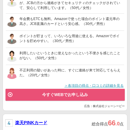
が、JCBの方から連絡がきてセキュリティのチェックがされてい
て、安心して利用しています。（50代／女性）
年会費もETCも無料。Amazonで使った場合のポイント還元率の
高さ。JCB直属のカードという安心感。（30代／男性）
ポイントが貯まって、いろいろな用途に使える。Amazonでポイ
ントを貯めやすい。（30代／男性）
利用したいというときに使えなかったという不便さを感じたこと
がない。（50代／女性）
不正利用の疑いがあった時に、すぐに連絡が来て対応してもらえ
た。（20代／女性）
＞各項目の得点・口コミの詳細を見る
今すぐWEBでお申し込み
広告：株式会社ジェーシービー
66
楽天PINKカード
.0
総合得点
点