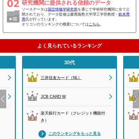
研究機関に提供される信頼のデータ
ソースデータは
国立情報学研究所
を通じて学術研究機関に全て公
開されており、データ監修は慶應義塾大学理工学部教授・
鈴木秀
男
氏が行っています。
オリコンのランキングの概要については
こちら
。
よく見られているランキング
30代
三井住友カード（NL）
JCB CARD W
楽天銀行カード（クレジット機能付
き）
このランキングをもっと見る