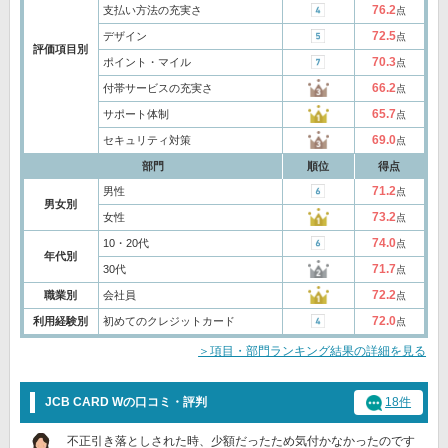
76.2
支払い方法の充実さ
点
72.5
デザイン
点
評価項目別
70.3
ポイント・マイル
点
66.2
付帯サービスの充実さ
点
65.7
サポート体制
点
69.0
セキュリティ対策
点
部門
順位
得点
71.2
男性
点
男女別
73.2
女性
点
74.0
10・20代
点
年代別
71.7
30代
点
72.2
職業別
会社員
点
72.0
利用経験別
初めてのクレジットカード
点
＞項目・部門ランキング結果の詳細を見る
JCB CARD Wの口コミ・評判
18件
不正引き落としされた時、少額だったため気付かなかったのです