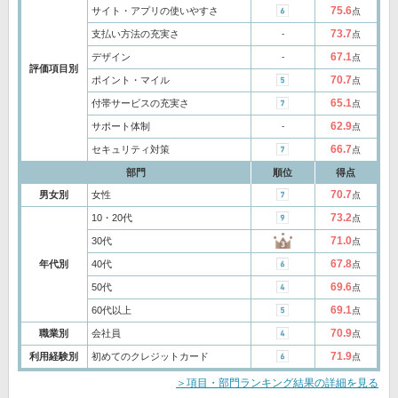
75.6
サイト・アプリの使いやすさ
点
73.7
支払い方法の充実さ
‐
点
67.1
デザイン
‐
点
評価項目別
70.7
ポイント・マイル
点
65.1
付帯サービスの充実さ
点
62.9
サポート体制
‐
点
66.7
セキュリティ対策
点
部門
順位
得点
70.7
男女別
女性
点
73.2
10・20代
点
71.0
30代
点
67.8
年代別
40代
点
69.6
50代
点
69.1
60代以上
点
70.9
職業別
会社員
点
71.9
利用経験別
初めてのクレジットカード
点
＞項目・部門ランキング結果の詳細を見る