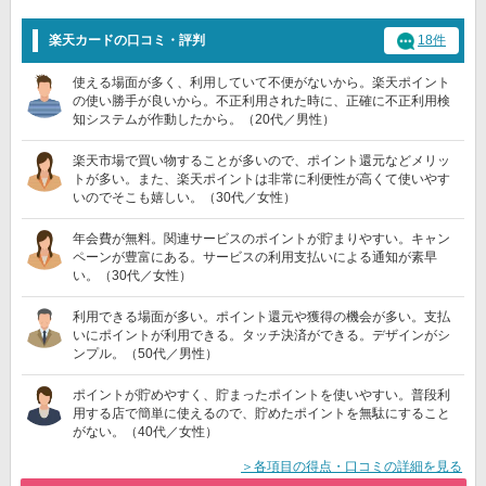
楽天カードの口コミ・評判
18件
使える場面が多く、利用していて不便がないから。楽天ポイント
の使い勝手が良いから。不正利用された時に、正確に不正利用検
知システムが作動したから。（20代／男性）
楽天市場で買い物することが多いので、ポイント還元などメリッ
トが多い。また、楽天ポイントは非常に利便性が高くて使いやす
いのでそこも嬉しい。（30代／女性）
年会費が無料。関連サービスのポイントが貯まりやすい。キャン
ペーンが豊富にある。サービスの利用支払いによる通知が素早
い。（30代／女性）
利用できる場面が多い。ポイント還元や獲得の機会が多い。支払
いにポイントが利用できる。タッチ決済ができる。デザインがシ
ンプル。（50代／男性）
ポイントが貯めやすく、貯まったポイントを使いやすい。普段利
用する店で簡単に使えるので、貯めたポイントを無駄にすること
がない。（40代／女性）
＞各項目の得点・口コミの詳細を見る