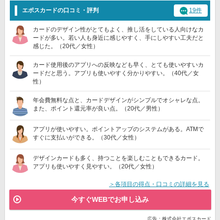
エポスカードの口コミ・評判
19件
カードのデザイン性がとてもよく、推し活をしている人向けなカ
ードが多い。若い人も身近に感じやすく、手にしやすい工夫だと
感じた。（20代／女性）
カード使用後のアプリへの反映なども早く、とても使いやすいカ
ードだと思う。アプリも使いやすく分かりやすい。（40代／女
性）
年会費無料な点と、カードデザインがシンプルでオシャレな点。
また、ポイント還元率が良い点。（20代／男性）
アプリが使いやすい。ポイントアップのシステムがある。ATMで
すぐに支払いができる。（30代／女性）
デザインカードも多く、持つことを楽しむこともできるカード。
アプリも使いやすく見やすい。（20代／女性）
＞各項目の得点・口コミの詳細を見る
今すぐWEBでお申し込み
広告：株式会社エポスカード