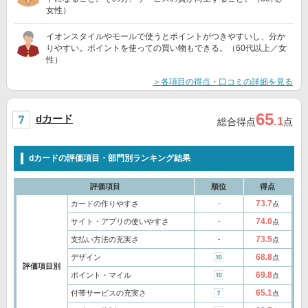
女性）
イオンスタイルやモールで使うとポイントがつきやすいし、分か
りやすい。ポイントを使っての買い物もできる。（60代以上／女
性）
＞各項目の得点・口コミの詳細を見る
65
dカード
.1
総合得点
点
dカードの評価項目・部門別ランキング結果
評価項目
順位
得点
73.7
カードの作りやすさ
‐
点
74.0
サイト・アプリの使いやすさ
‐
点
73.5
支払い方法の充実さ
‐
点
68.8
デザイン
点
評価項目別
69.8
ポイント・マイル
点
65.1
付帯サービスの充実さ
点