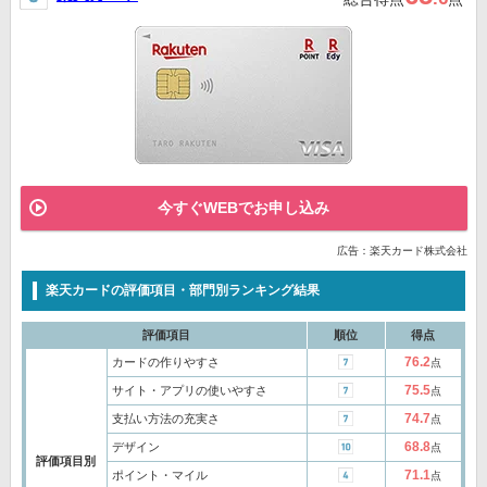
今すぐWEBでお申し込み
広告：楽天カード株式会社
楽天カードの評価項目・部門別ランキング結果
評価項目
順位
得点
76.2
カードの作りやすさ
点
75.5
サイト・アプリの使いやすさ
点
74.7
支払い方法の充実さ
点
68.8
デザイン
点
評価項目別
71.1
ポイント・マイル
点