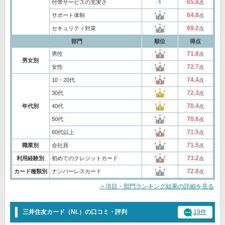
65.8
付帯サービスの充実さ
点
64.8
サポート体制
点
69.2
セキュリティ対策
点
部門
順位
得点
71.8
男性
点
男女別
72.7
女性
点
74.4
10・20代
点
72.3
30代
点
70.4
年代別
40代
点
70.6
50代
点
71.5
60代以上
点
71.5
職業別
会社員
点
73.2
利用経験別
初めてのクレジットカード
点
72.8
カード種類別
ナンバーレスカード
点
＞項目・部門ランキング結果の詳細を見る
三井住友カード（NL）の口コミ・評判
19件