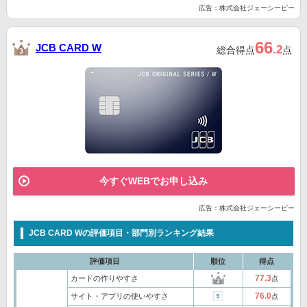
広告：株式会社ジェーシービー
66
JCB CARD W
.2
総合得点
点
今すぐWEBでお申し込み
広告：株式会社ジェーシービー
JCB CARD Wの評価項目・部門別ランキング結果
評価項目
順位
得点
77.3
カードの作りやすさ
点
76.0
サイト・アプリの使いやすさ
点