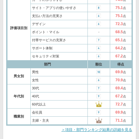
75.1
サイト・アプリの使いやすさ
点
75.1
支払い方法の充実さ
点
72.3
デザイン
点
評価項目別
68.5
ポイント・マイル
‐
点
65.1
付帯サービスの充実さ
点
64.2
サポート体制
点
67.2
セキュリティ対策
点
部門
順位
得点
69.9
男性
点
男女別
70.9
女性
点
69.4
30代
点
67.2
年代別
40代
点
72.7
60代以上
点
69.9
会社員
点
職業別
71.1
主婦・主夫
点
＞項目・部門ランキング結果の詳細を見る