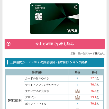
今すぐWEBでお申し込み
広告：三井住友カード株式会社
三井住友カード（NL）の評価項目・部門別ランキング結果
評価項目
順位
得点
77.0
カードの作りやすさ
点
76.4
サイト・アプリの使いやすさ
点
76.5
支払い方法の充実さ
点
73.1
デザイン
点
評価項目別
70.3
ポイント・マイル
点