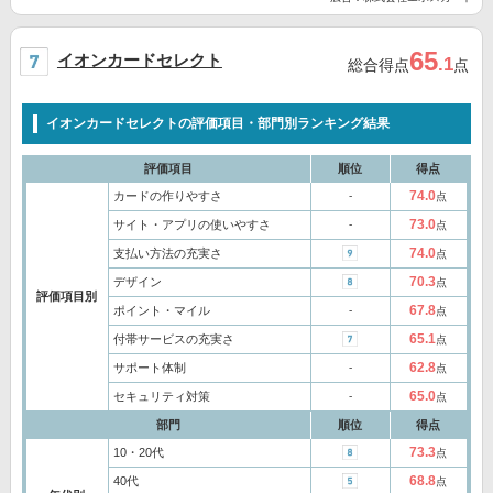
65
イオンカードセレクト
.1
総合得点
点
イオンカードセレクトの評価項目・部門別ランキング結果
評価項目
順位
得点
74.0
カードの作りやすさ
‐
点
73.0
サイト・アプリの使いやすさ
‐
点
74.0
支払い方法の充実さ
点
70.3
デザイン
点
評価項目別
67.8
ポイント・マイル
‐
点
65.1
付帯サービスの充実さ
点
62.8
サポート体制
‐
点
65.0
セキュリティ対策
‐
点
部門
順位
得点
73.3
10・20代
点
68.8
40代
点