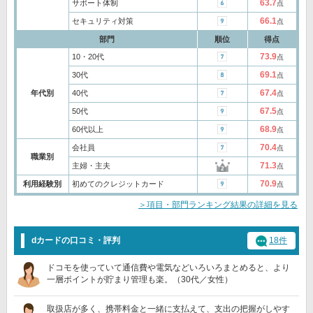
63.7
サポート体制
点
66.1
セキュリティ対策
点
部門
順位
得点
73.9
10・20代
点
69.1
30代
点
67.4
年代別
40代
点
67.5
50代
点
68.9
60代以上
点
70.4
会社員
点
職業別
71.3
主婦・主夫
点
70.9
利用経験別
初めてのクレジットカード
点
＞項目・部門ランキング結果の詳細を見る
dカードの口コミ・評判
18件
ドコモを使っていて通信費や電気などいろいろまとめると、より
一層ポイントが貯まり管理も楽。（30代／女性）
取扱店が多く、携帯料金と一緒に支払えて、支出の把握がしやす