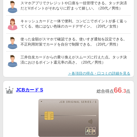
スマホアプリでクレジットや口座を一括管理できる。タッチ決済
だとVポイントがそれなりに貯まって嬉しい。（20代／男性）
キャッシュカードと一体で便利。コンビニでポイントが多く返っ
てくる。他にはない色味のカードデザイン。（20代／女性）
使った金額がスマホで確認できる。使いすぎ通知を設定できる。
不正利用対策でカードを自分で制限できる。（20代／男性）
三井住友カードからの乗り換えがスムーズに行えた点。タッチ決
済におけるポイント還元率の高さ。（20代／男性）
＞各項目の得点・口コミの詳細を見る
66
JCBカード S
.3
総合得点
点