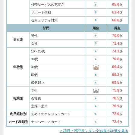
65.6
付帯サービスの充実さ
点
63.4
サポート体制
点
66.6
セキュリティ対策
点
部門
順位
得点
70.0
男性
点
男女別
71.4
女性
点
74.1
10・20代
点
70.8
30代
点
69.4
年代別
40代
点
69.3
50代
点
69.5
60代以上
点
75.9
学生
点
70.5
職業別
会社員
点
70.9
主婦・主夫
点
72.0
利用経験別
初めてのクレジットカード
点
72.4
カード種類別
ナンバーレスカード
点
＞項目・部門ランキング結果の詳細を見る