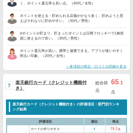
く、ポイント還元率も良い点。（40代／女性）
ポイントを使える・貯められる店舗がかなり多く、貯めようと思
えばそれなりに貯めやすい。（30代／男性）
dポイントが貯まり、貯まったポイントは日興フロッギーで1株投
資に使えるので良い。（30代／男性）
ポイント還元率が高い。携帯と連携できる。アプリが使いやすく
明るい印象。（20代／女性）
＞各項目の得点・口コミの詳細を見る
65
楽天銀行カード（クレジット機能付
.1
総合得
き）
点
点
楽天銀行カード（クレジット機能付き）の評価項目・部門別ランキ
ング結果
評価項目
順位
得点
75.7
カードの作りやすさ
点