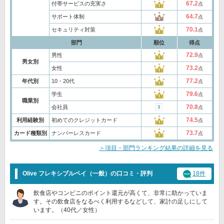
67.2
付帯サービスの充実さ
点
64.7
サポート体制
点
70.1
セキュリティ対策
点
部門
順位
得点
72.9
男性
点
男女別
73.2
女性
点
77.2
年代別
10・20代
点
79.6
学生
点
職業別
70.8
会社員
点
74.5
利用経験別
初めてのクレジットカード
点
73.7
カード種類別
ナンバーレスカード
点
＞項目・部門ランキング結果の詳細を見る
Olive フレキシブルペイ（一般）の口コミ・評判
18件
飲食店やコンビニのポイント還元が高くて、非常に助かっていま
す。その飲食店をなるべく利用するなどして、家計の足しにして
います。（40代／女性）