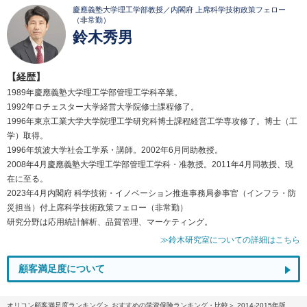
慶應義塾大学理工学部教授／内閣府 上席科学技術政策フェロー
（非常勤）
鈴木秀男
【経歴】
1989年慶應義塾大学理工学部管理工学科卒業。
1992年ロチェスター大学経営大学院修士課程修了。
1996年東京工業大学大学院理工学研究科博士課程経営工学専攻修了。博士（工
学）取得。
1996年筑波大学社会工学系・講師。2002年6月同助教授。
2008年4月慶應義塾大学理工学部管理工学科・准教授。2011年4月同教授、現
在に至る。
2023年4月内閣府 科学技術・イノベーション推進事務局参事官（インフラ・防
災担当）付上席科学技術政策フェロー（非常勤）
研究分野は応用統計解析、品質管理、マーケティング。
≫鈴木研究室についての詳細はこちら
顧客満足度について
オリコン顧客満足度ランキング
おすすめの学資保険ランキング・比較
2014-2015年版