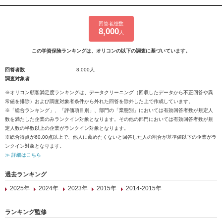
回答者総数
8,000
人
この学資保険ランキングは、オリコンの以下の調査に基づいています。
回答者数
8,000人
調査対象者
※オリコン顧客満足度ランキングは、データクリーニング（回収したデータから不正回答や異
常値を排除）および調査対象者条件から外れた回答を除外した上で作成しています。
※「総合ランキング」、「評価項目別」、部門の「業態別」においては有効回答者数が規定人
数を満たした企業のみランクイン対象となります。その他の部門においては有効回答者数が規
定人数の半数以上の企業がランクイン対象となります。
※総合得点が60.00点以上で、他人に薦めたくないと回答した人の割合が基準値以下の企業がラ
ンクイン対象となります。
≫ 詳細はこちら
過去ランキング
2025年
2024年
2023年
2015年
2014-2015年
ランキング監修