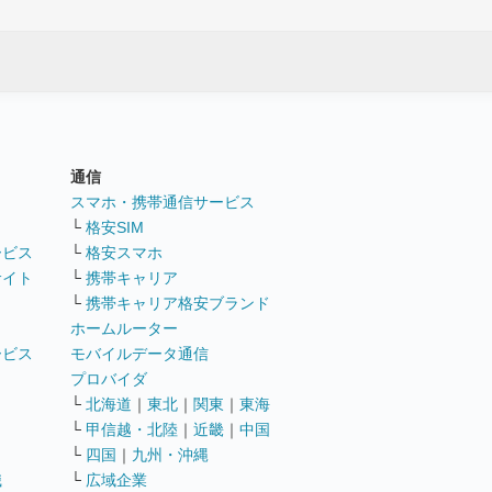
通信
ト
スマホ・携帯通信サービス
└
格安SIM
ービス
└
格安スマホ
サイト
└
携帯キャリア
└
携帯キャリア格安ブランド
ホームルーター
ービス
モバイルデータ通信
ト
プロバイダ
└
北海道
｜
東北
｜
関東
｜
東海
└
甲信越・北陸
｜
近畿
｜
中国
└
四国
｜
九州・沖縄
職
└
広域企業