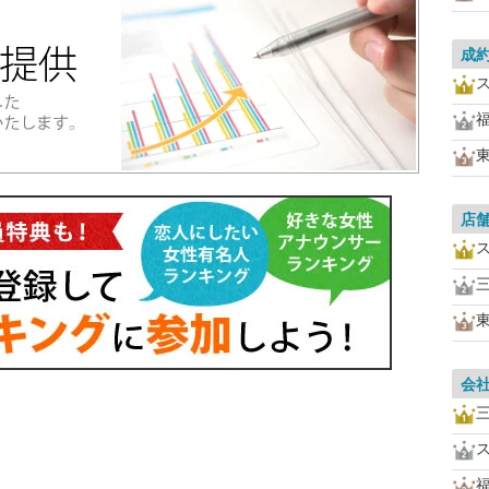
成
店
会