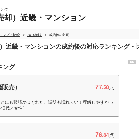
ング
売却）近畿・マンション
キング・比較
2015年版
成約後の対応
売却）近畿・マンションの成約後の対応ランキング・
PR
キング
77
産販売）
.58
点
ことにも緊張がほぐれた。説明も慣れていて理解しやすかっ
40代／女性）
76
.84
点