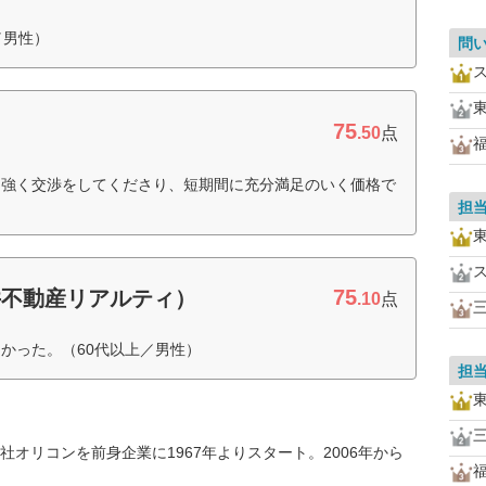
／男性）
問
75
.50
点
り強く交渉をしてくださり、短期間に充分満足のいく価格で
担
75
井不動産リアルティ）
.10
点
かった。（60代以上／男性）
担
オリコンを前身企業に1967年よりスタート。2006年から