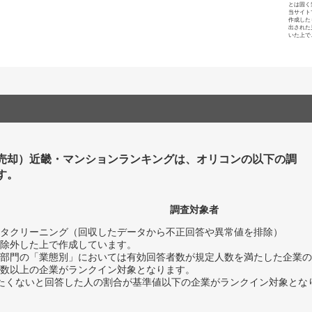
とは固く
当サイト
作成した
出された
いた上で
売却）近畿・マンションランキングは、オリコンの以下の調
す。
調査対象者
タクリーニング（回収したデータから不正回答や異常値を排除）
除外した上で作成しています。
部門の「業態別」においては有効回答者数が規定人数を満たした企業の
数以上の企業がランクイン対象となります。
薦めたくないと回答した人の割合が基準値以下の企業がランクイン対象とな