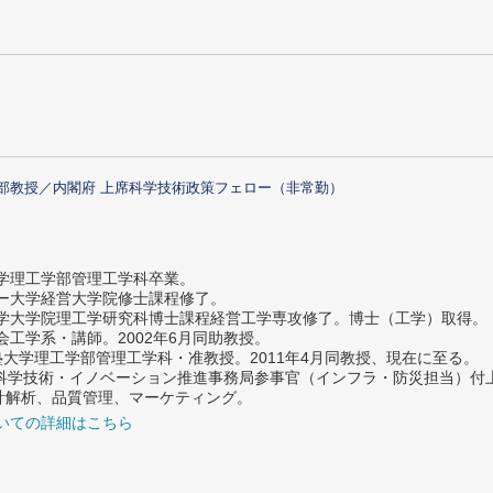
部教授／内閣府 上席科学技術政策フェロー（非常勤）
大学理工学部管理工学科卒業。
ター大学経営大学院修士課程修了。
大学大学院理工学研究科博士課程経営工学専攻修了。博士（工学）取得。
社会工学系・講師。2002年6月同助教授。
義塾大学理工学部管理工学科・准教授。2011年4月同教授、現在に至る。
府 科学技術・イノベーション推進事務局参事官（インフラ・防災担当）
計解析、品質管理、マーケティング。
いての詳細はこちら