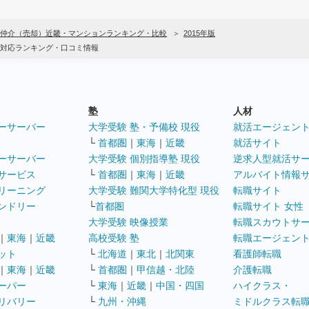
仲介（売却）近畿・マンションランキング・比較
2015年版
対応ランキング・口コミ情報
塾
人材
ーサーバー
大学受験 塾・予備校 現役
就活エージェン
└
首都圏
｜
東海
｜
近畿
就活サイト
ーサーバー
大学受験 個別指導塾 現役
逆求人型就活サ
サービス
└
首都圏
｜
東海
｜
近畿
アルバイト情報
リーニング
大学受験 難関大学特化型 現役
転職サイト
ンドリー
└
首都圏
転職サイト 女性
大学受験 映像授業
転職スカウトサ
｜
東海
｜
近畿
高校受験 塾
転職エージェン
ット
└
北海道
｜
東北
｜
北関東
看護師転職
｜
東海
｜
近畿
└
首都圏
｜
甲信越・北陸
介護転職
ーパー
└
東海
｜
近畿
｜
中国・四国
ハイクラス・
リバリー
└
九州・沖縄
ミドルクラス転