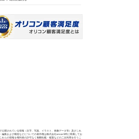
で公開されている情報（文字、写真、イラスト、画像データ等）及びこれ
・編集および構造などについての著作権は株式会社oricon MEに帰属してお
これらの情報を権利者の許可なく無断転載・複製などの二次利用を行うこ