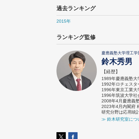
過去ランキング
2015年
ランキング監修
慶應義塾大学理工学
鈴木秀男
【経歴】
1989年慶應義塾
1992年ロチェス
1996年東京工業
1996年筑波大学
2008年4月慶應
2023年4月内閣
研究分野は応用統
≫ 鈴木研究室につ