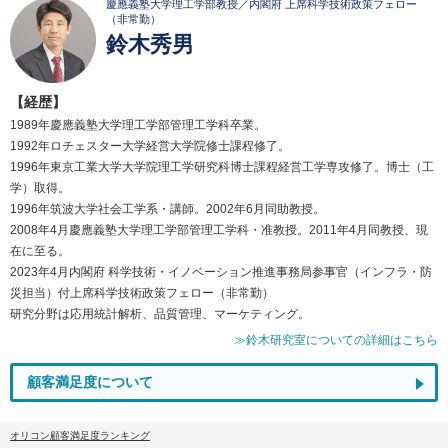
慶應義塾大学理工学部教授／内閣府 上席科学技術政策フェロー
（非常勤）
鈴木秀男
【経歴】
1989年慶應義塾大学理工学部管理工学科卒業。
1992年ロチェスター大学経営大学院修士課程修了。
1996年東京工業大学大学院理工学研究科博士課程経営工学専攻修了。博士（工
学）取得。
1996年筑波大学社会工学系・講師。2002年6月同助教授。
2008年4月慶應義塾大学理工学部管理工学科・准教授。2011年4月同教授、現
在に至る。
2023年4月内閣府 科学技術・イノベーション推進事務局参事官（インフラ・防
災担当）付上席科学技術政策フェロー（非常勤）
研究分野は応用統計解析、品質管理、マーケティング。
≫鈴木研究室についての詳細はこちら
顧客満足度について
オリコン顧客満足度ランキング