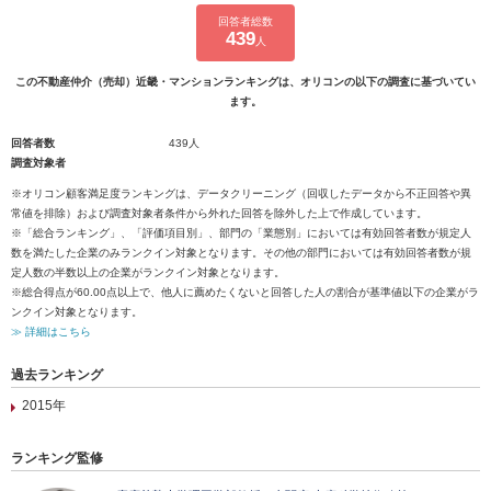
回答者総数
439
人
この不動産仲介（売却）近畿・マンションランキングは、オリコンの以下の調査に基づいてい
ます。
回答者数
439人
調査対象者
※オリコン顧客満足度ランキングは、データクリーニング（回収したデータから不正回答や異
常値を排除）および調査対象者条件から外れた回答を除外した上で作成しています。
※「総合ランキング」、「評価項目別」、部門の「業態別」においては有効回答者数が規定人
数を満たした企業のみランクイン対象となります。その他の部門においては有効回答者数が規
定人数の半数以上の企業がランクイン対象となります。
※総合得点が60.00点以上で、他人に薦めたくないと回答した人の割合が基準値以下の企業がラ
ンクイン対象となります。
≫ 詳細はこちら
過去ランキング
2015年
ランキング監修