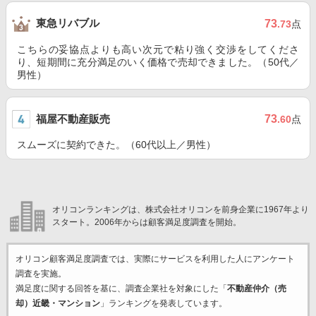
東急リバブル
73
.73
点
こちらの妥協点よりも高い次元で粘り強く交渉をしてくださ
り、短期間に充分満足のいく価格で売却できました。（50代／
男性）
福屋不動産販売
73
.60
点
スムーズに契約できた。（60代以上／男性）
オリコンランキングは、株式会社オリコンを前身企業に1967年より
スタート。2006年からは顧客満足度調査を開始。
オリコン顧客満足度調査では、実際にサービスを利用した
人にアンケート
調査を実施。
満足度に関する回答を基に、調査企業
社を対象にした「
不動産仲介（売
却）近畿・マンション
」ランキングを発表しています。