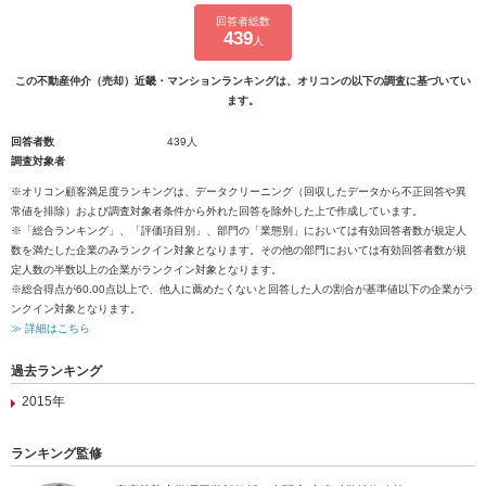
回答者総数
439
人
この不動産仲介（売却）近畿・マンションランキングは、オリコンの以下の調査に基づいてい
ます。
回答者数
439人
調査対象者
※オリコン顧客満足度ランキングは、データクリーニング（回収したデータから不正回答や異
常値を排除）および調査対象者条件から外れた回答を除外した上で作成しています。
※「総合ランキング」、「評価項目別」、部門の「業態別」においては有効回答者数が規定人
数を満たした企業のみランクイン対象となります。その他の部門においては有効回答者数が規
定人数の半数以上の企業がランクイン対象となります。
※総合得点が60.00点以上で、他人に薦めたくないと回答した人の割合が基準値以下の企業がラ
ンクイン対象となります。
≫ 詳細はこちら
過去ランキング
2015年
ランキング監修