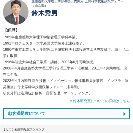
慶應義塾大学理工学部教授／内閣府 上席科学技術政策フェロー
（非常勤）
鈴木秀男
【経歴】
1989年慶應義塾大学理工学部管理工学科卒業。
1992年ロチェスター大学経営大学院修士課程修了。
1996年東京工業大学大学院理工学研究科博士課程経営工学専攻修了。博士（工
学）取得。
1996年筑波大学社会工学系・講師。2002年6月同助教授。
2008年4月慶應義塾大学理工学部管理工学科・准教授。2011年4月同教授、現
在に至る。
2023年4月内閣府 科学技術・イノベーション推進事務局参事官（インフラ・防
災担当）付上席科学技術政策フェロー（非常勤）
研究分野は応用統計解析、品質管理、マーケティング。
≫鈴木研究室についての詳細はこちら
顧客満足度について
オリコン顧客満足度ランキング