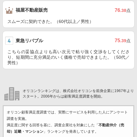
福屋不動産販売
76
.38
点
スムーズに契約できた。（60代以上／男性）
東急リバブル
75
.39
点
こちらの妥協点よりも高い次元で粘り強く交渉をしてくださ
り、短期間に充分満足のいく価格で売却できました。（50代／
男性）
オリコンランキングは、株式会社オリコンを前身企業に1967年より
スタート。2006年からは顧客満足度調査を開始。
オリコン顧客満足度調査では、実際にサービスを利用した
人にアンケート
調査を実施。
満足度に関する回答を基に、調査企業
社を対象にした「
不動産仲介（売
却）近畿・マンション
」ランキングを発表しています。