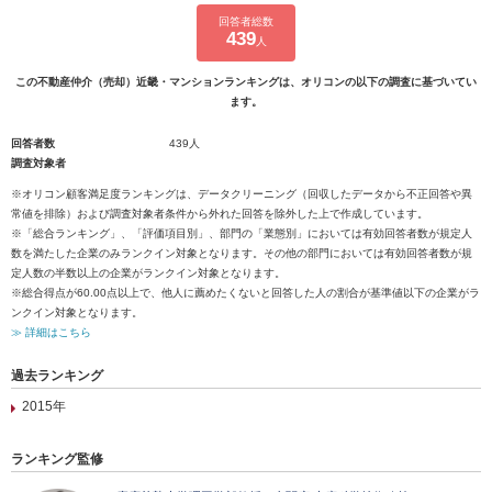
回答者総数
439
人
この不動産仲介（売却）近畿・マンションランキングは、オリコンの以下の調査に基づいてい
ます。
回答者数
439人
調査対象者
※オリコン顧客満足度ランキングは、データクリーニング（回収したデータから不正回答や異
常値を排除）および調査対象者条件から外れた回答を除外した上で作成しています。
※「総合ランキング」、「評価項目別」、部門の「業態別」においては有効回答者数が規定人
数を満たした企業のみランクイン対象となります。その他の部門においては有効回答者数が規
定人数の半数以上の企業がランクイン対象となります。
※総合得点が60.00点以上で、他人に薦めたくないと回答した人の割合が基準値以下の企業がラ
ンクイン対象となります。
≫ 詳細はこちら
過去ランキング
2015年
ランキング監修