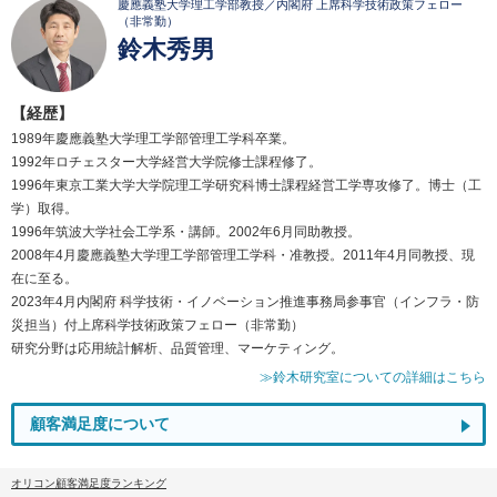
慶應義塾大学理工学部教授／内閣府 上席科学技術政策フェロー
（非常勤）
鈴木秀男
【経歴】
1989年慶應義塾大学理工学部管理工学科卒業。
1992年ロチェスター大学経営大学院修士課程修了。
1996年東京工業大学大学院理工学研究科博士課程経営工学専攻修了。博士（工
学）取得。
1996年筑波大学社会工学系・講師。2002年6月同助教授。
2008年4月慶應義塾大学理工学部管理工学科・准教授。2011年4月同教授、現
在に至る。
2023年4月内閣府 科学技術・イノベーション推進事務局参事官（インフラ・防
災担当）付上席科学技術政策フェロー（非常勤）
研究分野は応用統計解析、品質管理、マーケティング。
≫鈴木研究室についての詳細はこちら
顧客満足度について
オリコン顧客満足度ランキング