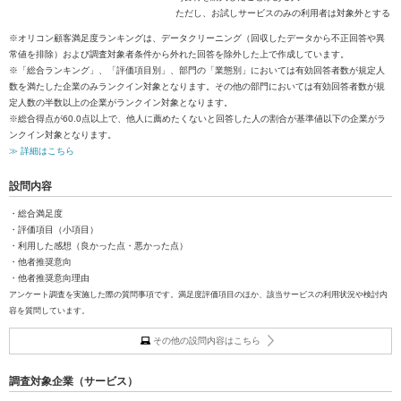
ただし、お試しサービスのみの利用者は対象外とする
※オリコン顧客満足度ランキングは、データクリーニング（回収したデータから不正回答や異
常値を排除）および調査対象者条件から外れた回答を除外した上で作成しています。
※「総合ランキング」、「評価項目別」、部門の「業態別」においては有効回答者数が規定人
数を満たした企業のみランクイン対象となります。その他の部門においては有効回答者数が規
定人数の半数以上の企業がランクイン対象となります。
※総合得点が60.0点以上で、他人に薦めたくないと回答した人の割合が基準値以下の企業がラ
ンクイン対象となります。
≫ 詳細はこちら
設問内容
・総合満足度
・評価項目（小項目）
・利用した感想（良かった点・悪かった点）
・他者推奨意向
・他者推奨意向理由
アンケート調査を実施した際の質問事項です。満足度評価項目のほか、該当サービスの利用状況や検討内
容を質問しています。
その他の設問内容はこちら
調査対象企業（サービス）