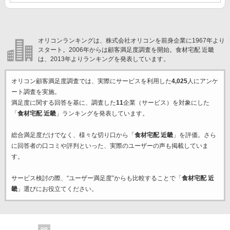
オリコンランキングは、株式会社オリコンを前身企業に1967年より
スタート。2006年からは顧客満足度調査を開始。食材宅配 近畿
は、2013年よりランキングを発表しています。
オリコン顧客満足度調査では、実際にサービスを利用した
4,025
人にアンケ
ート調査を実施。
満足度に関する回答を基に、調査した
11
企業（サービス）を対象にした
「
食材宅配 近畿
」ランキングを発表しています。
総合満足度だけでなく、様々な切り口から「
食材宅配 近畿
」を評価。さら
に回答者の口コミや評判といった、実際のユーザーの声も掲載していま
す。
サービス検討の際、“ユーザー満足度”からも比較することで「
食材宅配 近
畿
」選びにお役立てください。
PR