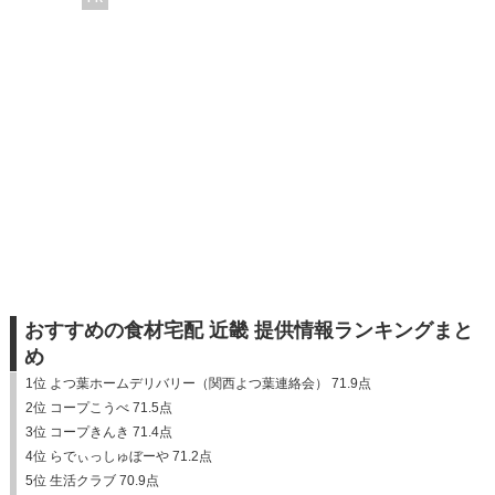
おすすめの食材宅配 近畿 提供情報ランキングまと
め
1位 よつ葉ホームデリバリー（関西よつ葉連絡会） 71.9点
2位 コープこうべ 71.5点
3位 コープきんき 71.4点
4位 らでぃっしゅぼーや 71.2点
5位 生活クラブ 70.9点