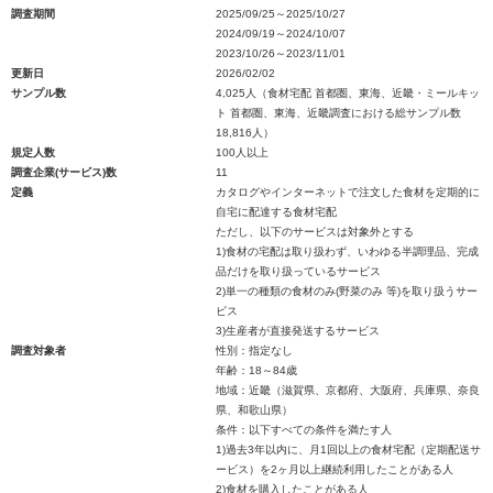
調査期間
2025/09/25～2025/10/27
2024/09/19～2024/10/07
2023/10/26～2023/11/01
更新日
2026/02/02
サンプル数
4,025人（食材宅配 首都圏、東海、近畿・ミールキッ
ト 首都圏、東海、近畿調査における総サンプル数
18,816人）
規定人数
100人以上
調査企業(サービス)数
11
定義
カタログやインターネットで注文した食材を定期的に
自宅に配達する食材宅配
ただし、以下のサービスは対象外とする
1)食材の宅配は取り扱わず、いわゆる半調理品、完成
品だけを取り扱っているサービス
2)単一の種類の食材のみ(野菜のみ 等)を取り扱うサー
ビス
3)生産者が直接発送するサービス
調査対象者
性別：指定なし
年齢：18～84歳
地域：近畿（滋賀県、京都府、大阪府、兵庫県、奈良
県、和歌山県）
条件：以下すべての条件を満たす人
1)過去3年以内に、月1回以上の食材宅配（定期配送サ
ービス）を2ヶ月以上継続利用したことがある人
2)食材を購入したことがある人