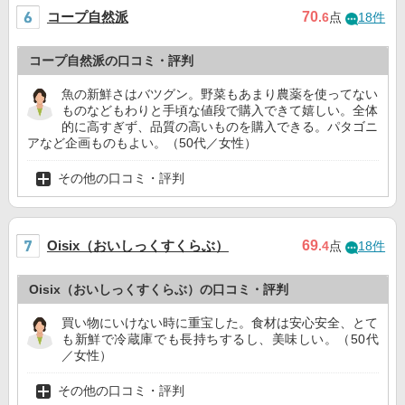
コープ自然派
70
.6
点
18件
コープ自然派の口コミ・評判
魚の新鮮さはバツグン。野菜もあまり農薬を使ってない
ものなどもわりと手頃な値段で購入できて嬉しい。全体
的に高すぎず、品質の高いものを購入できる。パタゴニ
アなど企画ものもよい。（50代／女性）
その他の口コミ・評判
Oisix（おいしっくすくらぶ）
69
.4
点
18件
Oisix（おいしっくすくらぶ）の口コミ・評判
買い物にいけない時に重宝した。食材は安心安全、とて
も新鮮で冷蔵庫でも長持ちするし、美味しい。（50代
／女性）
その他の口コミ・評判