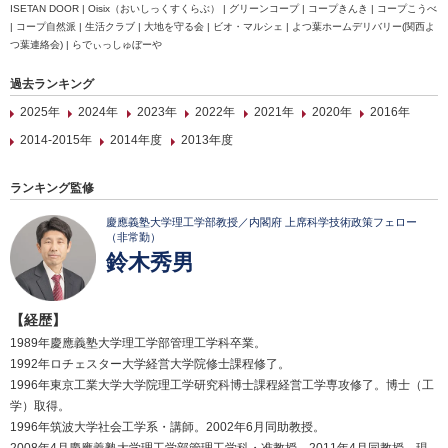
ISETAN DOOR | Oisix（おいしっくすくらぶ） | グリーンコープ | コープきんき | コープこうべ
| コープ自然派 | 生活クラブ | 大地を守る会 | ビオ・マルシェ | よつ葉ホームデリバリー(関西よ
つ葉連絡会) | らでぃっしゅぼーや
過去ランキング
2025年
2024年
2023年
2022年
2021年
2020年
2016年
2014-2015年
2014年度
2013年度
ランキング監修
慶應義塾大学理工学部教授／内閣府 上席科学技術政策フェロー
（非常勤）
鈴木秀男
【経歴】
1989年慶應義塾大学理工学部管理工学科卒業。
1992年ロチェスター大学経営大学院修士課程修了。
1996年東京工業大学大学院理工学研究科博士課程経営工学専攻修了。博士（工
学）取得。
1996年筑波大学社会工学系・講師。2002年6月同助教授。
2008年4月慶應義塾大学理工学部管理工学科・准教授。2011年4月同教授、現