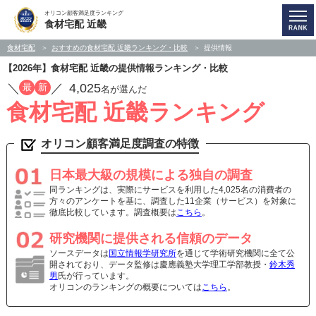
オリコン顧客満足度ランキング
食材宅配 近畿
食材宅配
おすすめの食材宅配 近畿ランキング・比較
提供情報
【2026年】食材宅配 近畿の提供情報ランキング・比較
／
／
4,025
最
新
名が選んだ
食材宅配 近畿ランキング
オリコン顧客満足度調査の特徴
日本最大級の規模による独自の調査
同ランキングは、実際にサービスを利用した4,025名の消費者の
方々のアンケートを基に、調査した11企業（サービス）を対象に
徹底比較しています。調査概要は
こちら
。
研究機関に提供される信頼のデータ
ソースデータは
国立情報学研究所
を通じて学術研究機関に全て公
開されており、データ監修は慶應義塾大学理工学部教授・
鈴木秀
男
氏が行っています。
オリコンのランキングの概要については
こちら
。