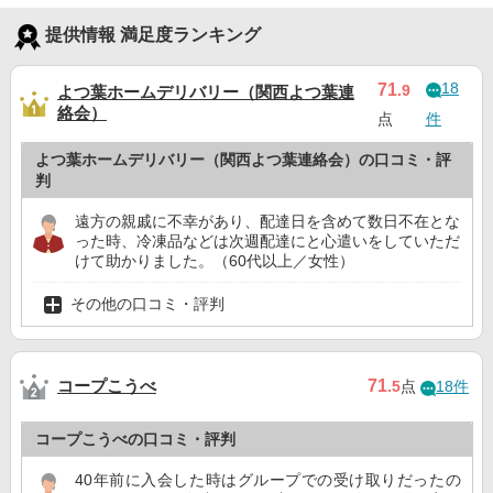
提供情報 満足度ランキング
18
71
.9
よつ葉ホームデリバリー（関西よつ葉連
絡会）
点
件
よつ葉ホームデリバリー（関西よつ葉連絡会）の口コミ・評
判
遠方の親戚に不幸があり、配達日を含めて数日不在とな
った時、冷凍品などは次週配達にと心遣いをしていただ
けて助かりました。（60代以上／女性）
その他の口コミ・評判
コープこうべ
71
.5
点
18件
コープこうべの口コミ・評判
40年前に入会した時はグループでの受け取りだったの