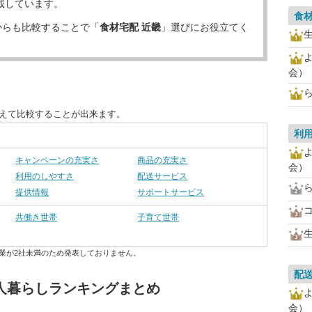
載しています。
食
からも比較することで「
食材宅配 近畿
」選びにお役立てく
会）
替えて比較することが出来ます。
利
キャンペーンの充実さ
商品の充実さ
会）
利用のしやすさ
配送サービス
提供情報
サポートサービス
共働き世帯
子育て世帯
業が2社未満のため発表しておりません。
配
1人暮らしランキングまとめ
会）