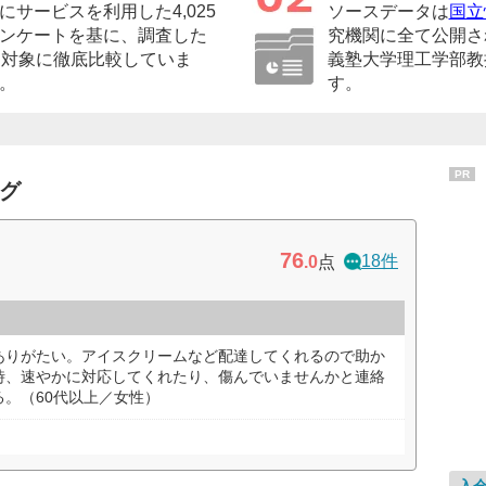
サービスを利用した4,025
ソースデータは
国立
ンケートを基に、調査した
究機関に全て公開さ
を対象に徹底比較していま
義塾大学理工学部教
。
す。
PR
ング
76
18件
.0
点
ありがたい。アイスクリームなど配達してくれるので助か
時、速やかに対応してくれたり、傷んでいませんかと連絡
。（60代以上／女性）