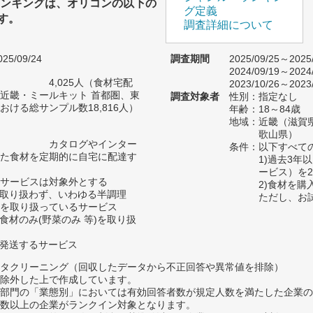
ランキングは、オリコンの以下の
グ定義
す。
調査詳細について
25/09/24
調査期間
2025/09/25～2025
2024/09/19～2024
4,025人（食材宅配
2023/10/26～2023
近畿・ミールキット 首都圏、東
調査対象者
性別：指定なし
おける総サンプル数18,816人）
年齢：18～84歳
地域：近畿（滋賀
歌山県）
カタログやインター
条件：以下すべて
た食材を定期的に自宅に配達す
1)過去3年
ービス）を
サービスは対象外とする
2)食材を購
は取り扱わず、いわゆる半調理
ただし、お
を取り扱っているサービス
食材のみ(野菜のみ 等)を取り扱
接発送するサービス
タクリーニング（回収したデータから不正回答や異常値を排除）
除外した上で作成しています。
部門の「業態別」においては有効回答者数が規定人数を満たした企業の
数以上の企業がランクイン対象となります。