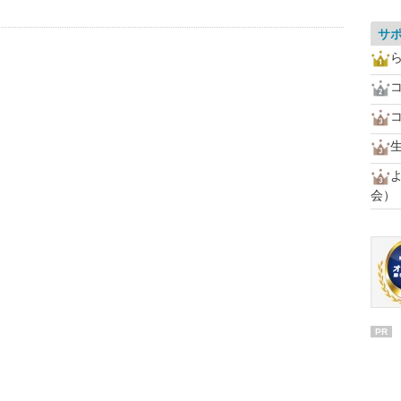
サ
会）
PR