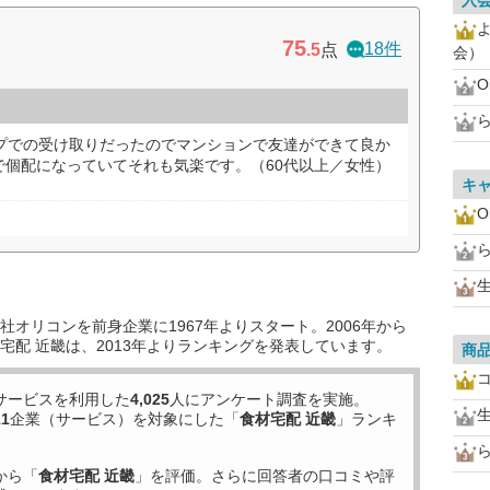
入
75
18件
.5
点
会）
O
ープでの受け取りだったのでマンションで友達ができて良か
で個配になっていてそれも気楽です。（60代以上／女性）
キ
O
オリコンを前身企業に1967年よりスタート。2006年から
宅配 近畿は、2013年よりランキングを発表しています。
商
サービスを利用した
4,025
人にアンケート調査を実施。
11
企業（サービス）を対象にした「
食材宅配 近畿
」ランキ
から「
食材宅配 近畿
」を評価。さらに回答者の口コミや評