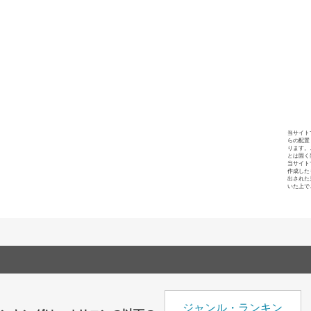
当サイト
らの配置
ります。
とは固く
当サイト
作成した
出された
いた上で
ジャンル・ランキン