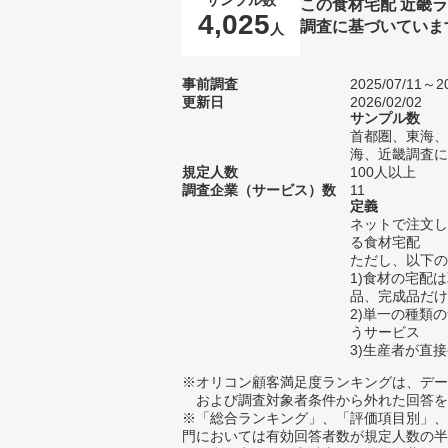
この食材宅配 近畿
4,025
調査に基づいていま
人
事前調査
2025/07/11～20
更新日
2026/02/02
サンプル数
首都圏、東海、
海、近畿調査に
規定人数
100人以上
調査企業（サービス）数
11
定義
ネットで注文し
る食材宅配
ただし、以下の
1)食材の宅配
品、完成品だけ
2)単一の種類の
うサービス
3)生産者が直
※オリコン顧客満足度ランキングは、デー
および調査対象者条件から外れた回答を
※「総合ランキング」、「評価項目別」、
門においては有効回答者数が規定人数の半