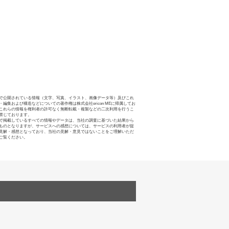
で公開されている情報（文字、写真、イラスト、画像データ等）及びこれ
・編集および構造などについての著作権は株式会社oricon MEに帰属してお
これらの情報を権利者の許可なく無断転載・複製などの二次利用を行うこ
禁じております。
で掲載しているすべての情報やデータは、当社の調査に基づいた結果から
ものとなりますが、サービスへの感想については、サービスの利用者が提
見解・感想となっており、当社の見解・意見ではないことをご理解いただ
ご覧ください。