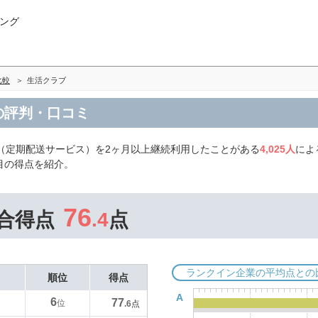
ング
比較
生活クラブ
の評判・口コミ
（定期配送サービス）を2ヶ月以上継続利用したことがある
4,025人
によ
目の得点を紹介。
76
合得点
.4
点
ランクイン企業の平均点との
順位
得点
A
6
77
位
.6
点