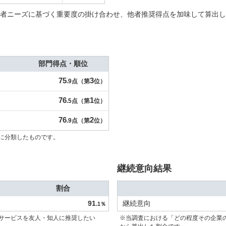
者ニーズに基づく重要度の掛け合わせ、他者推奨得点を加味して算出し
部門得点・順位
75
3
.9点（第
位）
76
1
.5点（第
位）
76
2
.9点（第
位）
に分類したものです。
継続意向結果
割合
91
継続意向
.1％
サービスを友人・知人に推奨したい
※当調査における「どの程度その企業