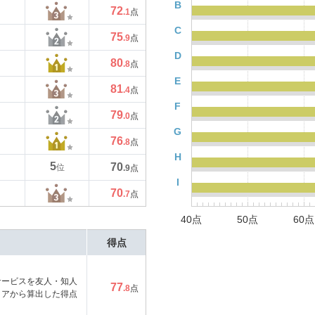
B
72
.1
点
C
75
.9
点
D
80
.8
点
E
81
.4
点
F
79
.0
点
G
76
.8
点
H
5
70
位
.9
点
I
70
.7
点
40点
50点
60点
得点
サービスを友人・知人
77
.8
点
コアから算出した得点