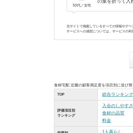
の葉を折って入
50代／女性
当サイトで掲載しているすべての情報やデー
サービスへの感想については、サービスの利
食材宅配 近畿の顧客満足度を項目別に並び
総合ランキン
TOP
入会のしやす
評価項目別
食材の品質
ランキング
料金
1人暮らし