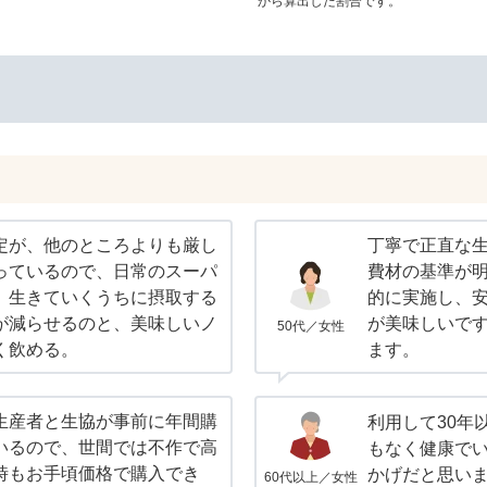
から算出した割合です。
定が、他のところよりも厳し
丁寧で正直な
っているので、日常のスーパ
費材の基準が
、生きていくうちに摂取する
的に実施し、
が減らせるのと、美味しいノ
が美味しいで
50代／女性
く飲める。
ます。
生産者と生協が事前に年間購
利用して30年
いるので、世間では不作で高
もなく健康で
時もお手頃価格で購入でき
かげだと思い
60代以上／女性