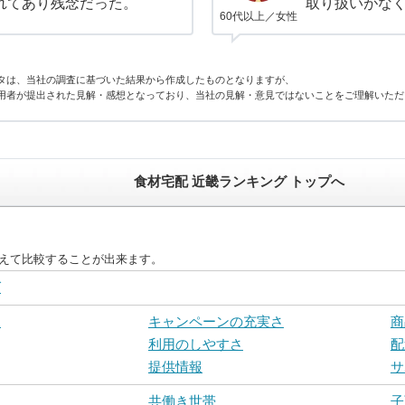
れてあり残念だった。
取り扱いがな
60代以上／女性
タは、当社の調査に基づいた結果から作成したものとなりますが、
用者が提出された見解・感想となっており、当社の見解・意見ではないことをご理解いただ
食材宅配 近畿ランキング トップへ
替えて比較することが出来ます。
グ
さ
キャンペーンの充実さ
商
利用のしやすさ
配
提供情報
サ
共働き世帯
子