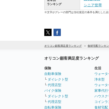
世帯別
ランキング
シニア世帯
※文字がグレーの部門は当社規定の条件を満たした企
オリコン顧客満足度ランキング
食材宅配ランキン
オリコン顧客満足度ランキング
保険
生活
自動車保険
ウォータ
└
ダイレクト型
浄水型
└
代理店型
ウォータ
バイク保険
家事代行
└
ダイレクト型
ハウスク
└
代理店型
コインラ
自転車保険
食材宅配