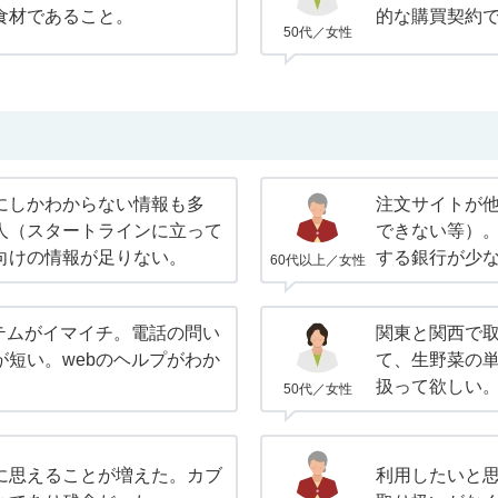
食材であること。
的な購買契約
50代／女性
にしかわからない情報も多
注文サイトが
人（スタートラインに立って
できない等）
向けの情報が足りない。
する銀行が少
60代以上／女性
ステムがイマイチ。電話の問い
関東と関西で
が短い。webのヘルプがわか
て、生野菜の
扱って欲しい
50代／女性
に思えることが増えた。カブ
利用したいと