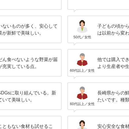
いないものが多く、安心して
子どもの頃か
菜が新鮮で美味しい。
は以前から変
50代／女性
だん食べないような野菜が届
他では購入で
が充実している点。
より生産者や
60代以上／女性
DGsに取り組んでいる。新
長崎県からの
ていて美味しい。
たいです。種類
60代以上／女性
こともない食材も試せるこ
安心安全な食