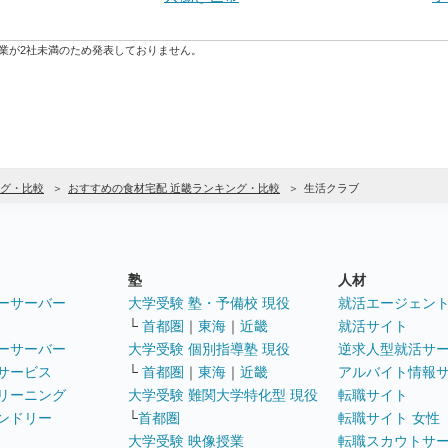
業が2社未満のため発表しておりません。
グ・比較
おすすめの食材宅配 近畿ランキング・比較
生活クラブ
塾
人材
ーサーバー
大学受験 塾・予備校 現役
就活エージェン
└
首都圏
｜
東海
｜
近畿
就活サイト
ーサーバー
大学受験 個別指導塾 現役
逆求人型就活サ
サービス
└
首都圏
｜
東海
｜
近畿
アルバイト情報
リーニング
大学受験 難関大学特化型 現役
転職サイト
ンドリー
└
首都圏
転職サイト 女性
大学受験 映像授業
転職スカウトサ