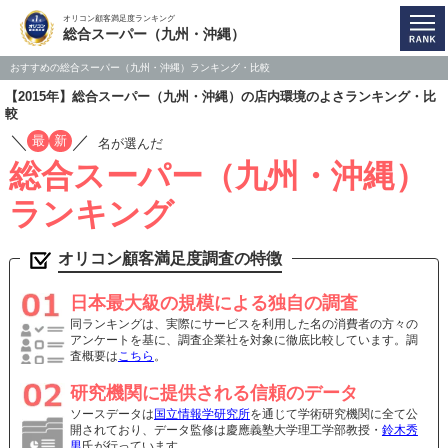
オリコン顧客満足度ランキング
総合スーパー（九州・沖縄）
おすすめの総合スーパー（九州・沖縄）ランキング・比較
【2015年】総合スーパー（九州・沖縄）の店内環境のよさランキング・比
較
／
／
最
新
名が選んだ
総合スーパー（九州・沖縄）
ランキング
オリコン顧客満足度調査の特徴
日本最大級の規模による独自の調査
同ランキングは、実際にサービスを利用した名の消費者の方々の
アンケートを基に、調査企業社を対象に徹底比較しています。調
査概要は
こちら
。
研究機関に提供される信頼のデータ
ソースデータは
国立情報学研究所
を通じて学術研究機関に全て公
開されており、データ監修は慶應義塾大学理工学部教授・
鈴木秀
男
氏が行っています。