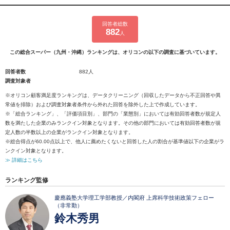
回答者総数
882
人
この総合スーパー（九州・沖縄）ランキングは、オリコンの以下の調査に基づいています。
回答者数
882人
調査対象者
※オリコン顧客満足度ランキングは、データクリーニング（回収したデータから不正回答や異
常値を排除）および調査対象者条件から外れた回答を除外した上で作成しています。
※「総合ランキング」、「評価項目別」、部門の「業態別」においては有効回答者数が規定人
数を満たした企業のみランクイン対象となります。その他の部門においては有効回答者数が規
定人数の半数以上の企業がランクイン対象となります。
※総合得点が60.00点以上で、他人に薦めたくないと回答した人の割合が基準値以下の企業がラ
ンクイン対象となります。
≫ 詳細はこちら
ランキング監修
慶應義塾大学理工学部教授／内閣府 上席科学技術政策フェロー
（非常勤）
鈴木秀男