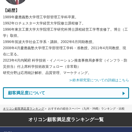
【経歴】
1989年慶應義塾大学理工学部管理工学科卒業。
1992年ロチェスター大学経営大学院修士課程修了。
1996年東京工業大学大学院理工学研究科博士課程経営工学専攻修了。博士（工
学）取得。
1996年筑波大学社会工学系・講師。2002年6月同助教授。
2008年4月慶應義塾大学理工学部管理工学科・准教授。2011年4月同教授、現
在に至る。
2023年4月内閣府 科学技術・イノベーション推進事務局参事官（インフラ・防
災担当）付上席科学技術政策フェロー（非常勤）
研究分野は応用統計解析、品質管理、マーケティング。
≫鈴木研究室についての詳細はこちら
顧客満足度について
オリコン顧客満足度ランキング
おすすめの総合スーパー（九州・沖縄）ランキング・比較
オリコン顧客満足度
ランキング一覧