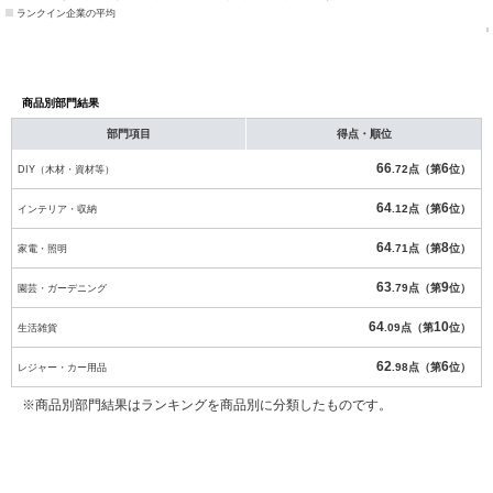
ランクイン企業の平均
商品別部門結果
部門項目
得点・順位
66
6
DIY（木材・資材等）
.72点（第
位）
64
6
インテリア・収納
.12点（第
位）
64
8
家電・照明
.71点（第
位）
63
9
園芸・ガーデニング
.79点（第
位）
64
10
生活雑貨
.09点（第
位）
62
6
レジャー・カー用品
.98点（第
位）
※商品別部門結果はランキングを商品別に分類したものです。