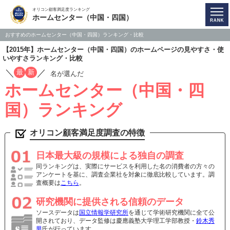
オリコン顧客満足度ランキング
ホームセンター（中国・四国）
おすすめのホームセンター（中国・四国）ランキング・比較
【2015年】ホームセンター（中国・四国）のホームページの見やすさ・使
いやすさランキング・比較
／
／
最
新
名が選んだ
ホームセンター（中国・四
国）ランキング
オリコン顧客満足度調査の特徴
日本最大級の規模による独自の調査
同ランキングは、実際にサービスを利用した名の消費者の方々の
アンケートを基に、調査企業社を対象に徹底比較しています。調
査概要は
こちら
。
研究機関に提供される信頼のデータ
ソースデータは
国立情報学研究所
を通じて学術研究機関に全て公
開されており、データ監修は慶應義塾大学理工学部教授・
鈴木秀
男
氏が行っています。