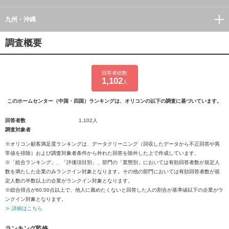
九州・沖縄
調査概要
回答者総数
1,102
人
このホームセンター（中国・四国）ランキングは、オリコンの以下の調査に基づいています。
回答者数
1,102人
調査対象者
※オリコン顧客満足度ランキングは、データクリーニング（回収したデータから不正回答や異
常値を排除）および調査対象者条件から外れた回答を除外した上で作成しています。
※「総合ランキング」、「評価項目別」、部門の「業態別」においては有効回答者数が規定人
数を満たした企業のみランクイン対象となります。その他の部門においては有効回答者数が規
定人数の半数以上の企業がランクイン対象となります。
※総合得点が60.00点以上で、他人に薦めたくないと回答した人の割合が基準値以下の企業がラ
ンクイン対象となります。
≫ 詳細はこちら
ランキング監修