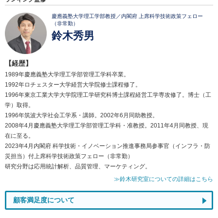
慶應義塾大学理工学部教授／内閣府 上席科学技術政策フェロー
（非常勤）
鈴木秀男
【経歴】
1989年慶應義塾大学理工学部管理工学科卒業。
1992年ロチェスター大学経営大学院修士課程修了。
1996年東京工業大学大学院理工学研究科博士課程経営工学専攻修了。博士（工
学）取得。
1996年筑波大学社会工学系・講師。2002年6月同助教授。
2008年4月慶應義塾大学理工学部管理工学科・准教授。2011年4月同教授、現
在に至る。
2023年4月内閣府 科学技術・イノベーション推進事務局参事官（インフラ・防
災担当）付上席科学技術政策フェロー（非常勤）
研究分野は応用統計解析、品質管理、マーケティング。
≫鈴木研究室についての詳細はこちら
顧客満足度について