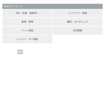
商品別ランキング
DIY（木材・資材等）
インテリア・収納
家電・照明
園芸・ガーデニング
ペット用品
生活雑貨
レジャー・カー用品
PR