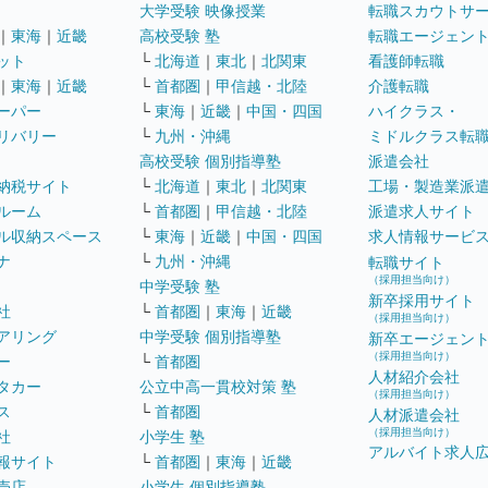
大学受験 映像授業
転職スカウトサ
｜
東海
｜
近畿
高校受験 塾
転職エージェン
ット
└
北海道
｜
東北
｜
北関東
看護師転職
｜
東海
｜
近畿
└
首都圏
｜
甲信越・北陸
介護転職
ーパー
└
東海
｜
近畿
｜
中国・四国
ハイクラス・
リバリー
└
九州・沖縄
ミドルクラス転
高校受験 個別指導塾
派遣会社
納税サイト
└
北海道
｜
東北
｜
北関東
工場・製造業派
ルーム
└
首都圏
｜
甲信越・北陸
派遣求人サイト
ル収納スペース
└
東海
｜
近畿
｜
中国・四国
求人情報サービ
ナ
└
九州・沖縄
転職サイト
（採用担当向け）
中学受験 塾
新卒採用サイト
社
└
首都圏
｜
東海
｜
近畿
（採用担当向け）
アリング
中学受験 個別指導塾
新卒エージェン
（採用担当向け）
ー
└
首都圏
人材紹介会社
タカー
公立中高一貫校対策 塾
（採用担当向け）
ス
└
首都圏
人材派遣会社
（採用担当向け）
社
小学生 塾
アルバイト求人
報サイト
└
首都圏
｜
東海
｜
近畿
売店
小学生 個別指導塾