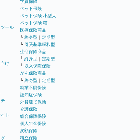
学資保険
ペット保険
ペット保険 小型犬
ペット保険 猫
トツール
医療保険商品
└
終身型
｜
定期型
└
引受基準緩和型
生命保険商品
└
終身型
｜
定期型
員向け
└
収入保障保険
がん保険商品
└
終身型
｜
定期型
就業不能保険
テ
認知症保険
ステ
外貨建て保険
介護保険
サイト
総合保障保険
個人年金保険
変額保険
積立保険
ング