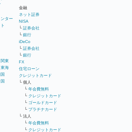
グ
金融
ネット証券
ウンター
NISA
イト
└
証券会社
リ
└
銀行
iDeCo
└
証券会社
└
銀行
｜
関東
FX
｜
東海
住宅ローン
四国
クレジットカード
全国
└ 個人
ス
└
年会費無料
└
クレジットカード
└
ゴールドカード
└
プラチナカード
└ 法人
└
年会費無料
└
クレジットカード