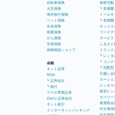
自転車保険
食材宅配
火災保険
└
首都圏
海外旅行保険
ミールキ
ペット保険
└
首都圏
生命保険
ネットス
医療保険
フードデ
がん保険
サービス
学資保険
ふるさと
保険相談ショップ
トランク
└
レンタ
└
コンテ
金融
└
宅配型
ネット証券
引越し会
NISA
カーシェ
└
証券会社
レンタカ
└
銀行
格安レン
スマホ専業証券
カーリー
iDeCo 証券会社
車買取会
ネット銀行
中古車情
インターネットバンキング
中古車販