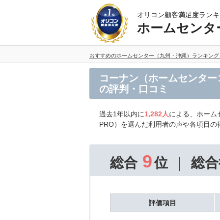
オリコン顧客満足度ランキ
ホームセンタ
おすすめのホームセンター（九州・沖縄）ランキング
コーナン（ホームセンター
の評判・口コミ
過去1年以内に
1,282人
による、ホーム
PRO）を選んだ利用者の声や各項目の
9
総合
位
総合
評価項目