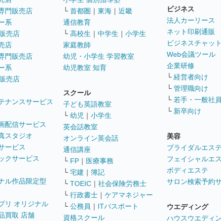
ビジネス
専門販売店
└
首都圏
｜
東海
｜
近畿
法人カーリース
ー系
通信教育
ネット印刷通販
販売店
└
高校生
｜
中学生
｜
小学生
ビジネスチャッ
売店
家庭教師
Web会議ツール
専門販売店
幼児・小学生 学習教室
企業研修
ー系
幼児教室 知育
└
経営者向け
販売店
└
管理職向け
スクール
└
若手・一般社
テナンスサービス
子ども英語教室
└
新卒向け
└
幼児
｜
小学生
画配信サービス
英会話教室
真スタジオ
美容
オンライン英会話
サービス
ブライダルエス
通信講座
ックサービス
フェイシャルエ
└
FP
｜
医療事務
ボディエステ
└
宅建
｜
簿記
ナル作品限定型
サロン検索予約
└
TOEIC
｜
社会保険労務士
└
行政書士
｜
ケアマネジャー
プリ オリジナル
└
公務員
｜
ITパスポート
ウエディング
品買取 店舗
資格スクール
ハウスウエディ