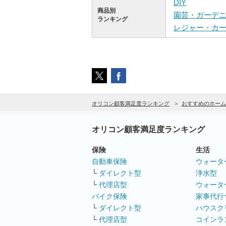
DIY
商品別
園芸・ガーデ
ランキング
レジャー・カ
オリコン顧客満足度ランキング
おすすめのホーム
オリコン顧客満足度ランキング
保険
生活
自動車保険
ウォータ
└
ダイレクト型
浄水型
└
代理店型
ウォータ
バイク保険
家事代行
└
ダイレクト型
ハウスク
└
代理店型
コインラ