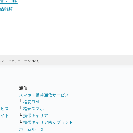
電・照明
活雑貨
ストック、コーナンPRO）
通信
ト
スマホ・携帯通信サービス
└
格安SIM
ービス
└
格安スマホ
サイト
└
携帯キャリア
└
携帯キャリア格安ブランド
ホームルーター