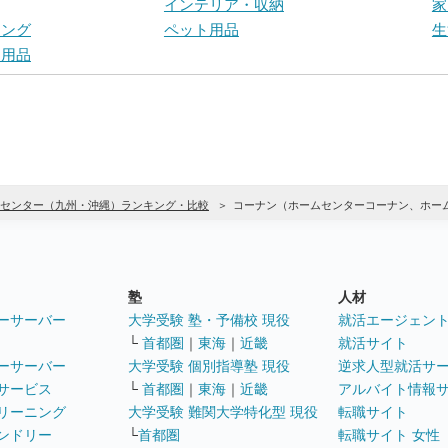
インテリア・収納
家
ニング
ペット用品
生
ー用品
センター（九州・沖縄）ランキング・比較
コーナン（ホームセンターコーナン、ホーム
塾
人材
ーサーバー
大学受験 塾・予備校 現役
就活エージェン
└
首都圏
｜
東海
｜
近畿
就活サイト
ーサーバー
大学受験 個別指導塾 現役
逆求人型就活サ
サービス
└
首都圏
｜
東海
｜
近畿
アルバイト情報
リーニング
大学受験 難関大学特化型 現役
転職サイト
ンドリー
└
首都圏
転職サイト 女性