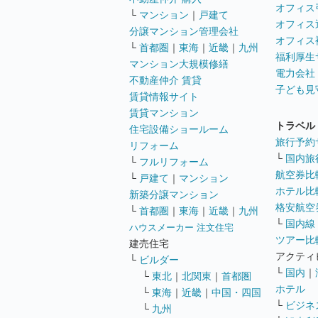
オフィス
└
マンション
｜
戸建て
オフィス
分譲マンション管理会社
オフィス
└
首都圏
｜
東海
｜
近畿
｜
九州
福利厚生
マンション大規模修繕
電力会社
不動産仲介 賃貸
子ども見
賃貸情報サイト
賃貸マンション
トラベル
住宅設備ショールーム
旅行予約
リフォーム
└
国内旅
└
フルリフォーム
航空券比
└
戸建て
｜
マンション
ホテル比
新築分譲マンション
格安航空券
└
首都圏
｜
東海
｜
近畿
｜
九州
└
国内線
ハウスメーカー 注文住宅
ツアー比
建売住宅
アクティ
└
ビルダー
└
国内
｜
└
東北
｜
北関東
｜
首都圏
ホテル
└
東海
｜
近畿
｜
中国・四国
└
ビジネ
└
九州