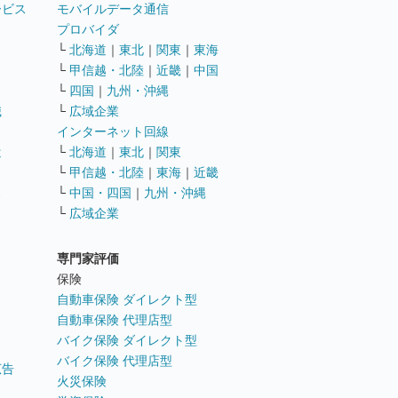
ービス
モバイルデータ通信
ト
プロバイダ
└
北海道
｜
東北
｜
関東
｜
東海
└
甲信越・北陸
｜
近畿
｜
中国
└
四国
｜
九州・沖縄
職
└
広域企業
インターネット回線
遣
└
北海道
｜
東北
｜
関東
└
甲信越・北陸
｜
東海
｜
近畿
ス
└
中国・四国
｜
九州・沖縄
└
広域企業
専門家評価
ト
保険
自動車保険 ダイレクト型
自動車保険 代理店型
バイク保険 ダイレクト型
バイク保険 代理店型
広告
火災保険