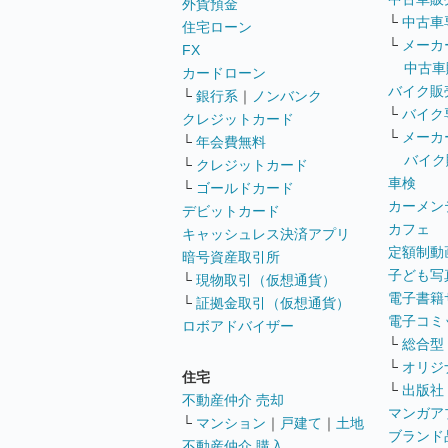
外貨預金
└
中古車
住宅ローン
└
メーカ
FX
中古車
カードローン
バイク販
└
銀行系
｜
ノンバンク
└
バイク
クレジットカード
└
メーカ
└
年会費無料
バイク
└
クレジットカード
車検
└
ゴールドカード
カーメン
デビットカード
カフェ
キャッシュレス決済アプリ
定額制動
暗号資産取引所
子ども写
└
現物取引（仮想通貨）
電子書籍
└
証拠金取引（仮想通貨）
電子コミ
ロボアドバイザー
└
総合型
└
オリジ
住宅
└
出版社
不動産仲介 売却
マンガア
└
マンション
｜
戸建て
｜
土地
ブランド
不動産仲介 購入