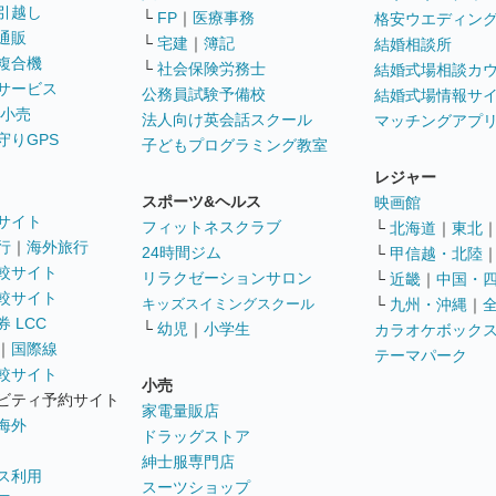
引越し
└
FP
｜
医療事務
格安ウエディン
通販
└
宅建
｜
簿記
結婚相談所
複合機
└
社会保険労務士
結婚式場相談カ
サービス
公務員試験予備校
結婚式場情報サ
 小売
法人向け英会話スクール
マッチングアプ
守りGPS
子どもプログラミング教室
レジャー
スポーツ&ヘルス
映画館
サイト
フィットネスクラブ
└
北海道
｜
東北
行
｜
海外旅行
24時間ジム
└
甲信越・北陸
較サイト
リラクゼーションサロン
└
近畿
｜
中国・
較サイト
キッズスイミングスクール
└
九州・沖縄
｜
 LCC
└
幼児
｜
小学生
カラオケボック
｜
国際線
テーマパーク
較サイト
小売
ビティ予約サイト
家電量販店
海外
ドラッグストア
紳士服専門店
ス利用
スーツショップ