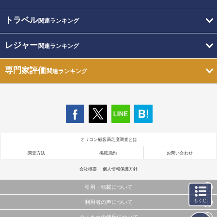
トラベル
関連ランキング
レジャー
関連ランキング
専門家評価
関連ランキング
オリコン顧客満足度調査とは
調査方法
掲載規約
お問い合わせ
会社概要
個人情報保護方針
引用・転載について
もくじ
利用者の声について
当サイトで公開されている情報（文字、写真、イラスト、画像データ等）及びこれらの配置・
編集および構造などについての著作権は株式会社oricon MEに帰属しております。
クッキーの使用について