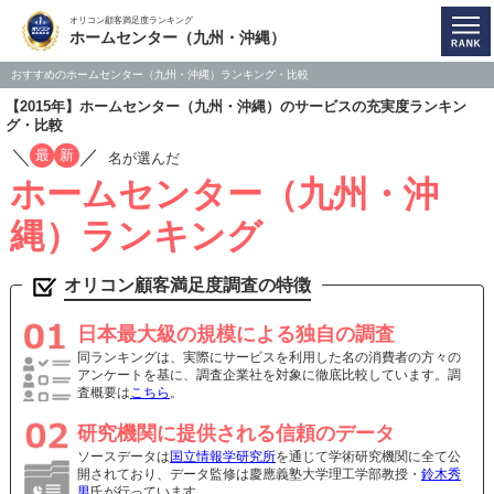
オリコン顧客満足度ランキング
ホームセンター（九州・沖縄）
おすすめのホームセンター（九州・沖縄）ランキング・比較
【2015年】ホームセンター（九州・沖縄）のサービスの充実度ランキン
グ・比較
／
／
最
新
名が選んだ
ホームセンター（九州・沖
縄）ランキング
オリコン顧客満足度調査の特徴
日本最大級の規模による独自の調査
同ランキングは、実際にサービスを利用した名の消費者の方々の
アンケートを基に、調査企業社を対象に徹底比較しています。調
査概要は
こちら
。
研究機関に提供される信頼のデータ
ソースデータは
国立情報学研究所
を通じて学術研究機関に全て公
開されており、データ監修は慶應義塾大学理工学部教授・
鈴木秀
男
氏が行っています。