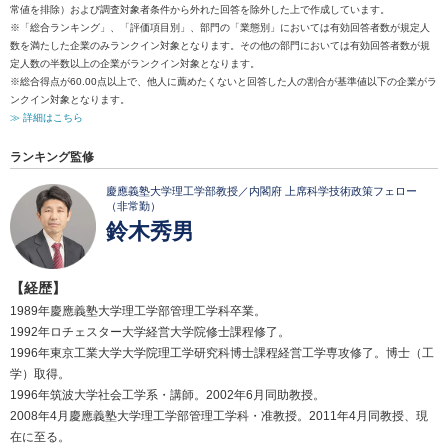
常値を排除）および調査対象者条件から外れた回答を除外した上で作成しています。
※「総合ランキング」、「評価項目別」、部門の「業態別」においては有効回答者数が規定人
数を満たした企業のみランクイン対象となります。その他の部門においては有効回答者数が規
定人数の半数以上の企業がランクイン対象となります。
※総合得点が60.00点以上で、他人に薦めたくないと回答した人の割合が基準値以下の企業がラ
ンクイン対象となります。
≫ 詳細はこちら
ランキング監修
慶應義塾大学理工学部教授／内閣府 上席科学技術政策フェロー
（非常勤）
鈴木秀男
【経歴】
1989年慶應義塾大学理工学部管理工学科卒業。
1992年ロチェスター大学経営大学院修士課程修了。
1996年東京工業大学大学院理工学研究科博士課程経営工学専攻修了。博士（工
学）取得。
1996年筑波大学社会工学系・講師。2002年6月同助教授。
2008年4月慶應義塾大学理工学部管理工学科・准教授。2011年4月同教授、現
在に至る。