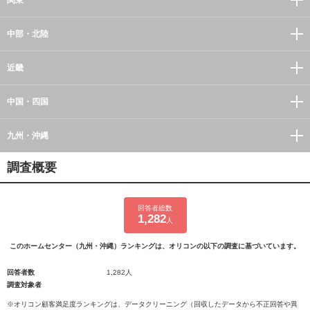
中部・北陸
近畿
中国・四国
九州・沖縄
調査概要
回答者総数
1,282
人
このホームセンター（九州・沖縄）ランキングは、オリコンの以下の調査に基づいています。
回答者数
1,282人
調査対象者
※オリコン顧客満足度ランキングは、データクリーニング（回収したデータから不正回答や異