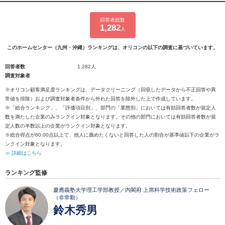
回答者総数
1,282
人
このホームセンター（九州・沖縄）ランキングは、オリコンの以下の調査に基づいています。
回答者数
1,282人
調査対象者
※オリコン顧客満足度ランキングは、データクリーニング（回収したデータから不正回答や異
常値を排除）および調査対象者条件から外れた回答を除外した上で作成しています。
※「総合ランキング」、「評価項目別」、部門の「業態別」においては有効回答者数が規定人
数を満たした企業のみランクイン対象となります。その他の部門においては有効回答者数が規
定人数の半数以上の企業がランクイン対象となります。
※総合得点が60.00点以上で、他人に薦めたくないと回答した人の割合が基準値以下の企業がラ
ンクイン対象となります。
≫ 詳細はこちら
ランキング監修
慶應義塾大学理工学部教授／内閣府 上席科学技術政策フェロー
（非常勤）
鈴木秀男