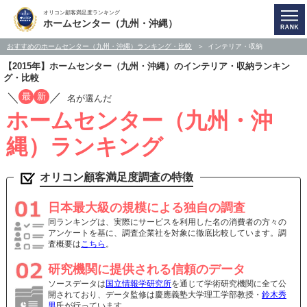
オリコン顧客満足度ランキング
ホームセンター（九州・沖縄）
おすすめのホームセンター（九州・沖縄）ランキング・比較
インテリア・収納
【2015年】ホームセンター（九州・沖縄）のインテリア・収納ランキン
グ・比較
／
／
最
新
名が選んだ
ホームセンター（九州・沖
縄）ランキング
オリコン顧客満足度調査の特徴
日本最大級の規模による独自の調査
同ランキングは、実際にサービスを利用した名の消費者の方々の
アンケートを基に、調査企業社を対象に徹底比較しています。調
査概要は
こちら
。
研究機関に提供される信頼のデータ
ソースデータは
国立情報学研究所
を通じて学術研究機関に全て公
開されており、データ監修は慶應義塾大学理工学部教授・
鈴木秀
男
氏が行っています。