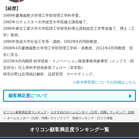
【経歴】
1989年慶應義塾大学理工学部管理工学科卒業。
1992年ロチェスター大学経営大学院修士課程修了。
1996年東京工業大学大学院理工学研究科博士課程経営工学専攻修了。博士（工
学）取得。
1996年筑波大学社会工学系・講師。2002年6月同助教授。
2008年4月慶應義塾大学理工学部管理工学科・准教授。2011年4月同教授、現
在に至る。
2023年4月内閣府 科学技術・イノベーション推進事務局参事官（インフラ・防
災担当）付上席科学技術政策フェロー（非常勤）
研究分野は応用統計解析、品質管理、マーケティング。
≫鈴木研究室についての詳細はこちら
顧客満足度について
オリコン顧客満足度ランキング
おすすめのホームセンター（九州・沖縄）ランキング・比較
ホームセンター（九州・沖縄）のインテリア・収納ランキング・口コミ情報
オリコン顧客満足度
ランキング一覧