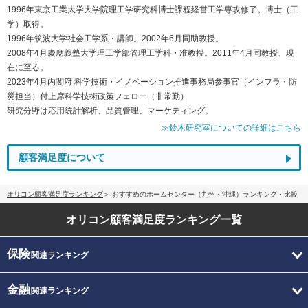
1996年東京工業大学大学院理工学研究科博士課程経営工学専攻修了。博士（工
学）取得。
1996年筑波大学社会工学系・講師。2002年6月同助教授。
2008年4月慶應義塾大学理工学部管理工学科・准教授。2011年4月同教授、現
在に至る。
2023年4月内閣府 科学技術・イノベーション推進事務局参事官（インフラ・防
災担当）付上席科学技術政策フェロー（非常勤）
研究分野は応用統計解析、品質管理、マーケティング。
≫鈴木研究室についての詳細はこちら
顧客満足度について
オリコン顧客満足度ランキング
おすすめのホームセンター（九州・沖縄）ランキング・比較
オリコン顧客満足度
ランキング一覧
保険
関連ランキング
金融
関連ランキング