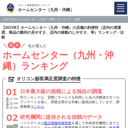
オリコン顧客満足度ランキング
ホームセンター（九州・沖縄）
おすすめのホームセンター（九州・沖縄）ランキング・比較
【2015年】ホームセンター（九州・沖縄）の店舗の利便性（店内の清潔
度、商品の陳列の見やすさ、店内の移動のしやすさ、等）ランキング・比
較
／
／
最
新
名が選んだ
ホームセンター（九州・沖
縄）ランキング
オリコン顧客満足度調査の特徴
日本最大級の規模による独自の調査
同ランキングは、実際にサービスを利用した名の消費者の方々の
アンケートを基に、調査企業社を対象に徹底比較しています。調
査概要は
こちら
。
研究機関に提供される信頼のデータ
ソースデータは
国立情報学研究所
を通じて学術研究機関に全て公
開されており、データ監修は慶應義塾大学理工学部教授・
鈴木秀