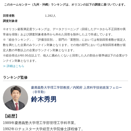
このホームセンター（九州・沖縄）ランキングは、オリコンの以下の調査に基づいています。
回答者数
1,282人
調査対象者
※オリコン顧客満足度ランキングは、データクリーニング（回収したデータから不正回答や異
常値を排除）および調査対象者条件から外れた回答を除外した上で作成しています。
※「総合ランキング」、「評価項目別」、部門の「業態別」においては有効回答者数が規定人
数を満たした企業のみランクイン対象となります。その他の部門においては有効回答者数が規
定人数の半数以上の企業がランクイン対象となります。
※総合得点が60.00点以上で、他人に薦めたくないと回答した人の割合が基準値以下の企業がラ
ンクイン対象となります。
≫ 詳細はこちら
ランキング監修
慶應義塾大学理工学部教授／内閣府 上席科学技術政策フェロー
（非常勤）
鈴木秀男
【経歴】
1989年慶應義塾大学理工学部管理工学科卒業。
1992年ロチェスター大学経営大学院修士課程修了。