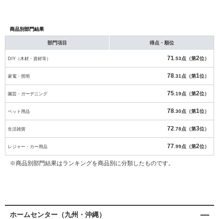
商品別部門結果
部門項目
得点・順位
71
2
DIY（木材・資材等）
.53点（第
位）
78
1
家電・照明
.31点（第
位）
75
2
園芸・ガーデニング
.19点（第
位）
78
1
ペット用品
.30点（第
位）
72
3
生活雑貨
.78点（第
位）
77
2
レジャー・カー用品
.99点（第
位）
※商品別部門結果はランキングを商品別に分類したものです。
ホームセンター（九州・沖縄）