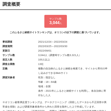
調査概要
サンプル数
3,044
人
このふるさと納税サイトランキングは、オリコンの以下の調査に基づいています。
事前調査
2021/12/24～2022/03/24
調査期間
2022/03/25～2022/03/30
更新日
2022/09/01
サンプル数
3,044人（調査時サンプル数3,321人）
規定人数
100人以上
調査企業数
13社
定義
複数の自治体のふるさと納税を検索でき、サイトから寄付の申
し込みができるWebサイト
調査対象者
性別：指定なし
年齢：18～84歳
地域：全国
条件：2021年にふるさと納税サイトを利用し、各自治体に寄
付をした人
※オリコン顧客満足度ランキングは、データクリーニング（回収したデータから不正回答や異
常値を排除）および調査対象者条件から外れた回答を除外した上で作成しています。