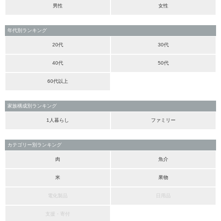
男性
女性
年代別ランキング
20代
30代
40代
50代
60代以上
家族構成別ランキング
1人暮らし
ファミリー
カテゴリー別ランキング
肉
魚介
米
果物
電化製品
日用品
支援・寄付