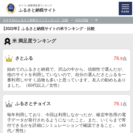
オリコン顧客満足度ランキング
ふるさと納税サイト
おすすめのふるさと納税サイトランキング・比較
2022年版
米
【2022年】ふるさと納税サイトの米ランキング・比較
米 満足度ランキング
さとふる
76
.9
点
始めてのふるさと納税で、沢山の中から、信頼性で選んだが、
他のサイトを利用していないので、自分の選んださとふるを一
番利用しやすく品物も多いと思っています。友人の勧めもあり
ました。（60代以上／女性）
ふるさとチョイス
76
.1
点
毎年利用しており、今回は利用しなかったが、確定申告用の電
子データが発行されるようになったこと。また、いくらまで寄
付できるかを詳細にシミュレーションで確認できること。（40
代／男性）