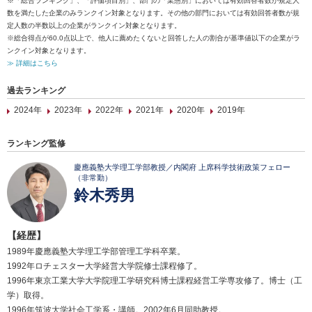
※「総合ランキング」、「評価項目別」、部門の「業態別」においては有効回答者数が規定人
数を満たした企業のみランクイン対象となります。その他の部門においては有効回答者数が規
定人数の半数以上の企業がランクイン対象となります。
※総合得点が60.0点以上で、他人に薦めたくないと回答した人の割合が基準値以下の企業がラ
ンクイン対象となります。
≫ 詳細はこちら
過去ランキング
2024年
2023年
2022年
2021年
2020年
2019年
ランキング監修
慶應義塾大学理工学部教授／内閣府 上席科学技術政策フェロー
（非常勤）
鈴木秀男
【経歴】
1989年慶應義塾大学理工学部管理工学科卒業。
1992年ロチェスター大学経営大学院修士課程修了。
1996年東京工業大学大学院理工学研究科博士課程経営工学専攻修了。博士（工
学）取得。
1996年筑波大学社会工学系・講師。2002年6月同助教授。