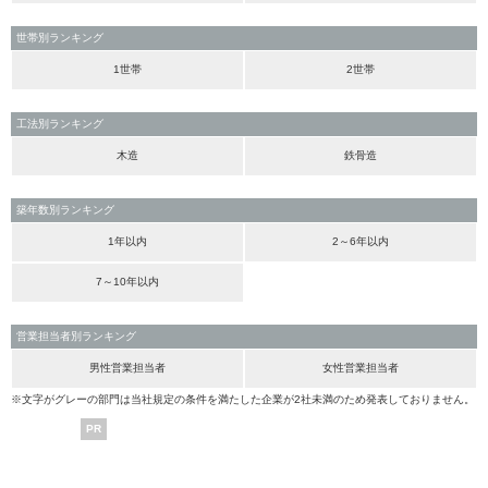
世帯別ランキング
1世帯
2世帯
工法別ランキング
木造
鉄骨造
築年数別ランキング
1年以内
2～6年以内
7～10年以内
営業担当者別ランキング
男性営業担当者
女性営業担当者
※文字がグレーの部門は当社規定の条件を満たした企業が2社未満のため発表しておりません。
PR