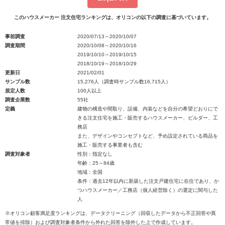
このハウスメーカー 注文住宅ランキングは、オリコンの以下の調査に基づいています。
事前調査
2020/07/13～2020/10/07
調査期間
2020/10/08～2020/10/16
2019/10/10～2019/10/15
2018/10/19～2018/10/29
更新日
2021/02/01
サンプル数
15,276人（調査時サンプル数16,715人）
規定人数
100人以上
調査企業数
55社
定義
建物の構造や間取り、設備、内装などを自分の希望どおりにで
きる注文住宅を施工・販売するハウスメーカー、ビルダー、工
務店
また、デザインやコンセプトなど、予め設定されている商品を
施工・販売する事業者も含む
調査対象者
性別：指定なし
年齢：25～84歳
地域：全国
条件：過去12年以内に新築した注文戸建住宅に在住であり、か
つハウスメーカー／工務店（個人経営除く）の選定に関与した
人
※オリコン顧客満足度ランキングは、データクリーニング（回収したデータから不正回答や異
常値を排除）および調査対象者条件から外れた回答を除外した上で作成しています。