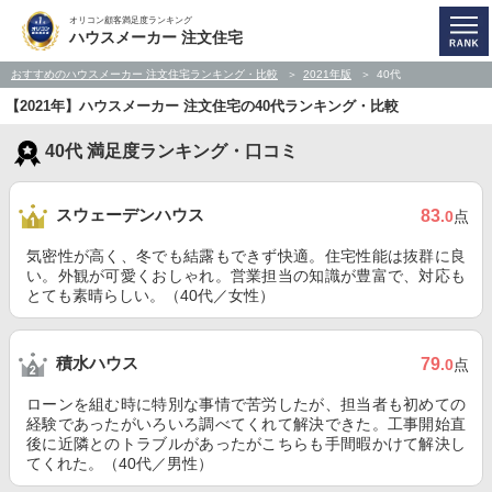
オリコン顧客満足度ランキング
ハウスメーカー 注文住宅
おすすめのハウスメーカー 注文住宅ランキング・比較
2021年版
40代
【2021年】ハウスメーカー 注文住宅の40代ランキング・比較
40代 満足度ランキング・口コミ
スウェーデンハウス
83
.0
点
気密性が高く、冬でも結露もできず快適。住宅性能は抜群に良
い。外観が可愛くおしゃれ。営業担当の知識が豊富で、対応も
とても素晴らしい。（40代／女性）
積水ハウス
79
.0
点
ローンを組む時に特別な事情で苦労したが、担当者も初めての
経験であったがいろいろ調べてくれて解決できた。工事開始直
後に近隣とのトラブルがあったがこちらも手間暇かけて解決し
てくれた。（40代／男性）