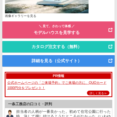
画像ギャラリーを見る
＼ 見て、さわって体感 ／
モデルハウスを見学する
カタログ注文する（無料）
詳細を見る（公式サイト）
PR情報
公式ホームページの「ご来場予約」でご来場の方に、QUOカード
1000円分をプレゼント！
詳しく見る≫
一条工務店の口コミ・評判
担当者の人柄が一番良かった。初めて住宅公園に行った
時、決して押し付けるようなところがなかった（いわゆ