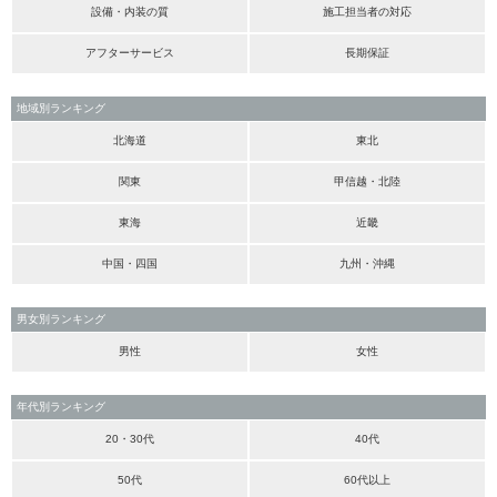
設備・内装の質
施工担当者の対応
アフターサービス
長期保証
地域別ランキング
北海道
東北
関東
甲信越・北陸
東海
近畿
中国・四国
九州・沖縄
男女別ランキング
男性
女性
年代別ランキング
20・30代
40代
50代
60代以上