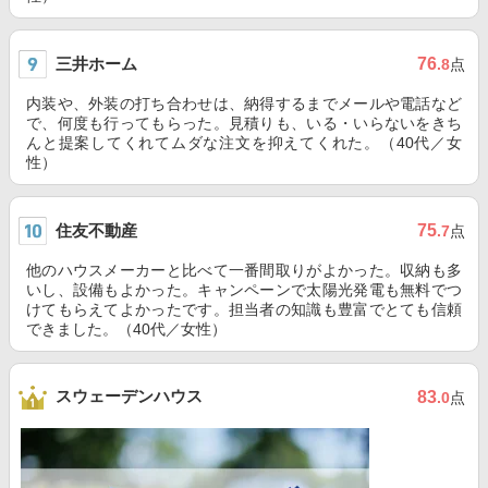
三井ホーム
76
.8
点
内装や、外装の打ち合わせは、納得するまでメールや電話など
で、何度も行ってもらった。見積りも、いる・いらないをきち
んと提案してくれてムダな注文を抑えてくれた。（40代／女
性）
住友不動産
75
.7
点
他のハウスメーカーと比べて一番間取りがよかった。収納も多
いし、設備もよかった。キャンペーンで太陽光発電も無料でつ
けてもらえてよかったです。担当者の知識も豊富でとても信頼
できました。（40代／女性）
スウェーデンハウス
83
.0
点