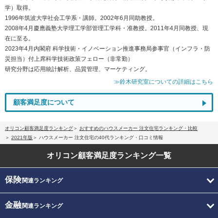
学）取得。
1996年筑波大学社会工学系・講師。2002年6月同助教授。
2008年4月慶應義塾大学理工学部管理工学科・准教授。2011年4月同教授、現
在に至る。
2023年4月内閣府 科学技術・イノベーション推進事務局参事官（インフラ・防
災担当）付上席科学技術政策フェロー（非常勤）
研究分野は応用統計解析、品質管理、マーケティング。
≫鈴木研究室についての詳細はこちら
顧客満足度について
オリコン顧客満足度ランキング
おすすめのハウスメーカー 注文住宅ランキング・比較
2021年版
ハウスメーカー 注文住宅の40代ランキング・口コミ情報
オリコン顧客満足度
ランキング一覧
保険
関連ランキング
金融
関連ランキング