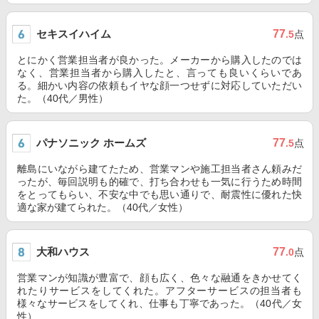
セキスイハイム
77
.5
点
とにかく営業担当者が良かった。メーカーから購入したのでは
なく、営業担当者から購入したと、言っても良いくらいであ
る。細かい内容の依頼もイヤな顔一つせずに対応していただい
た。（40代／男性）
パナソニック ホームズ
77
.5
点
離島にいながら建てたため、営業マンや施工担当者さん頼みだ
ったが、毎回説明も的確で、打ち合わせも一気に行うため時間
をとってもらい、不安な中でも思い通りで、耐震性に優れた快
適な家が建てられた。（40代／女性）
大和ハウス
77
.0
点
営業マンが知識が豊富で、顔も広く、色々な融通をきかせてく
れたりサービスをしてくれた。アフターサービスの担当者も
様々なサービスをしてくれ、仕事も丁寧であった。（40代／女
性）