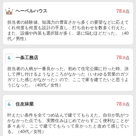
ヘーベルハウス
78
.6
点
担当者の経験値、知識力の豊富さから多くの要望などに応えて
くれ何度も何度も設計の手直し、打ち合わせを数多く行えた。
また、設備や内装も選択肢が多く、逆に悩むほどだった。（40
代／男性）
一条工務店
78
.0
点
担当者の人柄が一番良かった。初めて住宅公園に行った時、決
して押し付けるようなところがなかった（いわゆる営業のガツ
ガツした感じがなかった）ので、ここで家を建てたいと思うよ
うになった。（40代／女性）
住友林業
78
.0
点
叶えたい条件を全てつめ込んで建ててもらえた。自分が気がつ
かなかった点でも、実際住みはじめてからすごく便利なことが
多々あり、ここで建ててもらって良かったと改めて感じてい
る。（40代／女性）