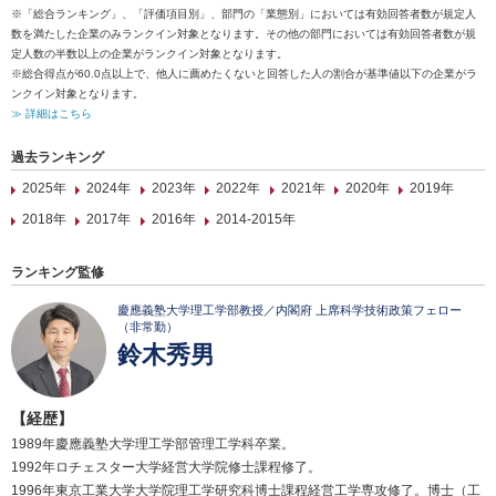
※「総合ランキング」、「評価項目別」、部門の「業態別」においては有効回答者数が規定人
数を満たした企業のみランクイン対象となります。その他の部門においては有効回答者数が規
定人数の半数以上の企業がランクイン対象となります。
※総合得点が60.0点以上で、他人に薦めたくないと回答した人の割合が基準値以下の企業がラ
ンクイン対象となります。
≫ 詳細はこちら
過去ランキング
2025年
2024年
2023年
2022年
2021年
2020年
2019年
2018年
2017年
2016年
2014-2015年
ランキング監修
慶應義塾大学理工学部教授／内閣府 上席科学技術政策フェロー
（非常勤）
鈴木秀男
【経歴】
1989年慶應義塾大学理工学部管理工学科卒業。
1992年ロチェスター大学経営大学院修士課程修了。
1996年東京工業大学大学院理工学研究科博士課程経営工学専攻修了。博士（工