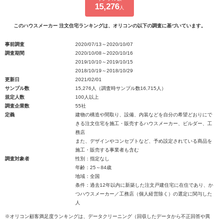
15,276
人
このハウスメーカー 注文住宅ランキングは、オリコンの以下の調査に基づいています。
事前調査
2020/07/13～2020/10/07
調査期間
2020/10/08～2020/10/16
2019/10/10～2019/10/15
2018/10/19～2018/10/29
更新日
2021/02/01
サンプル数
15,276人（調査時サンプル数16,715人）
規定人数
100人以上
調査企業数
55社
定義
建物の構造や間取り、設備、内装などを自分の希望どおりにで
きる注文住宅を施工・販売するハウスメーカー、ビルダー、工
務店
また、デザインやコンセプトなど、予め設定されている商品を
施工・販売する事業者も含む
調査対象者
性別：指定なし
年齢：25～84歳
地域：全国
条件：過去12年以内に新築した注文戸建住宅に在住であり、か
つハウスメーカー／工務店（個人経営除く）の選定に関与した
人
※オリコン顧客満足度ランキングは、データクリーニング（回収したデータから不正回答や異