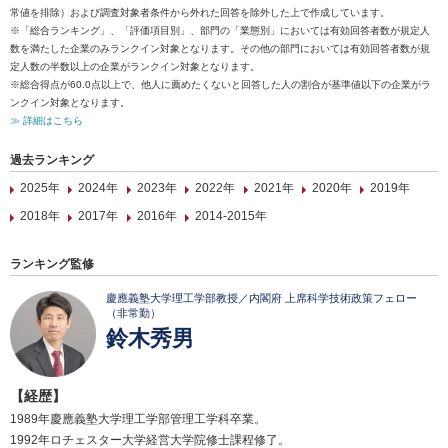
常値を排除）および調査対象者条件から外れた回答を除外した上で作成しています。
※「総合ランキング」、「評価項目別」、部門の「業態別」においては有効回答者数が規定人
数を満たした企業のみランクイン対象となります。その他の部門においては有効回答者数が規
定人数の半数以上の企業がランクイン対象となります。
※総合得点が60.0点以上で、他人に薦めたくないと回答した人の割合が基準値以下の企業がラ
ンクイン対象となります。
≫ 詳細はこちら
過去ランキング
2025年
2024年
2023年
2022年
2021年
2020年
2019年
2018年
2017年
2016年
2014-2015年
ランキング監修
慶應義塾大学理工学部教授／内閣府 上席科学技術政策フェロー
（非常勤）
鈴木秀男
【経歴】
1989年慶應義塾大学理工学部管理工学科卒業。
1992年ロチェスター大学経営大学院修士課程修了。