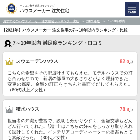
オリコン顧客満足度ランキング
ハウスメーカー 注文住宅
おすすめのハウスメーカー 注文住宅ランキング・比較
2021年版
7～10年以内
【2021年】ハウスメーカー 注文住宅の7～10年以内ランキング・比較
7～10年以内 満足度ランキング・口コミ
スウェーデンハウス
82
.0
点
こちらの希望をその都度叶えてもらえた。モデルハウスでの打
ち合わせなので、新居の部屋の大きさなどがよく理解できた。
変更の都度、金額の訂正をきちんと書面でだしてもらえた。
（60代以上／女性）
積水ハウス
78
.8
点
担当者の知識が豊富で、説明も分かりやすく、金額交渉もどん
どん行ってくれた。設計士はこちらの好みをしっかり取り入れ
て設計してくれた。インテリアコーディネーターの提案もとて
も素敵だった。（30代／女性）