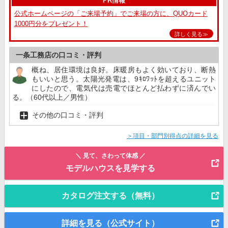
PR情報
公式ホームページの「ご来場予約」でご来場の方に、QUOカード
1000円分をプレゼント！
詳しく見る≫
一条工務店の口コミ・評判
概ね、居住環境は良好。床暖房もよく効いており、断熱
もいいと思う。太陽光発電は、9ｷﾛﾜｯﾄを超えるユニット
にしたので、電気代は売電でほとんど払わずに済んでい
る。（60代以上／男性）
その他の口コミ・評判
＞項目・部門別得点の詳細を見る
＼ 見て、さわって体感 ／
モデルハウスを見学する
カタログ注文する（無料）
詳細を見る（公式サイト）