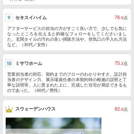
セキスイハイム
76
.6
点
アフターサービスの担当の方がすごく良い方で、少しでも気に
なったところを伝えると的確なフォローをしてくださいまし
た。玄関タイルの汚れの良い掃除方法や、排気口の手入れ方法
など。（30代／女性）
ミサワホーム
75
.3
点
営業担当者の対応、契約までのフローのわかりやすさ、設計担
当者のデザイン力、展示場責任者の本契約時の根拠の説明と丁
寧な説明等、人に恵まれた上に、完成した住宅が満足できるも
のであった。（40代／男性）
スウェーデンハウス
82
.0
点