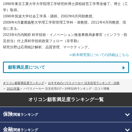
1996年東京工業大学大学院理工学研究科博士課程経営工学専攻修了。博士（工
学）取得。
1996年筑波大学社会工学系・講師。2002年6月同助教授。
2008年4月慶應義塾大学理工学部管理工学科・准教授。2011年4月同教授、現
在に至る。
2023年4月内閣府 科学技術・イノベーション推進事務局参事官（インフラ・防
災担当）付上席科学技術政策フェロー（非常勤）
研究分野は応用統計解析、品質管理、マーケティング。
≫鈴木研究室についての詳細はこちら
顧客満足度について
オリコン顧客満足度ランキング
おすすめのハウスメーカー 注文住宅ランキング・比較
2021年版
ハウスメーカー 注文住宅の7～10年以内ランキング・口コミ情報
オリコン顧客満足度
ランキング一覧
保険
関連ランキング
金融
関連ランキング