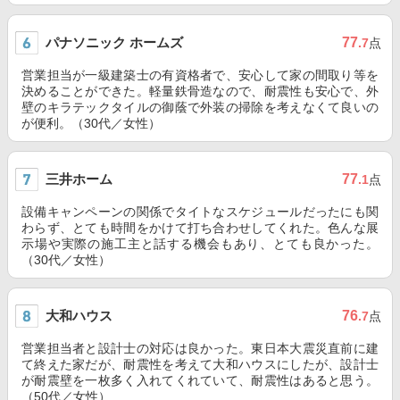
パナソニック ホームズ
77
.7
点
営業担当が一級建築士の有資格者で、安心して家の間取り等を
決めることができた。軽量鉄骨造なので、耐震性も安心で、外
壁のキラテックタイルの御蔭で外装の掃除を考えなくて良いの
が便利。（30代／女性）
三井ホーム
77
.1
点
設備キャンペーンの関係でタイトなスケジュールだったにも関
わらず、とても時間をかけて打ち合わせしてくれた。色んな展
示場や実際の施工主と話する機会もあり、とても良かった。
（30代／女性）
大和ハウス
76
.7
点
営業担当者と設計士の対応は良かった。東日本大震災直前に建
て終えた家だが、耐震性を考えて大和ハウスにしたが、設計士
が耐震壁を一枚多く入れてくれていて、耐震性はあると思う。
（50代／女性）