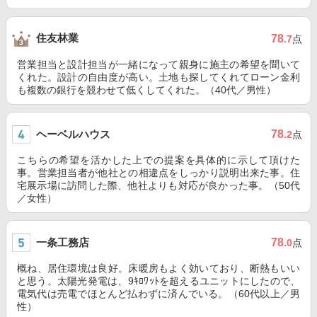
住友林業
78
.7
点
営業担当と設計担当が一緒になって親身に施主の希望を聞いて
くれた。設計の自由度が高い。土地も探してくれてローン金利
も複数の銀行を競わせて低くしてくれた。（40代／男性）
ヘーベルハウス
78
.2
点
こちらの希望を活かした上での提案を具体的に示して頂けた
事。営業担当者が他社との相違点をしっかり説明出来た事。住
宅展示場に訪問した際、他社よりも対応が良かった事。（50代
／女性）
一条工務店
78
.0
点
概ね、居住環境は良好。床暖房もよく効いており、断熱もいい
と思う。太陽光発電は、9ｷﾛﾜｯﾄを超えるユニットにしたので、
電気代は売電でほとんど払わずに済んでいる。（60代以上／男
性）