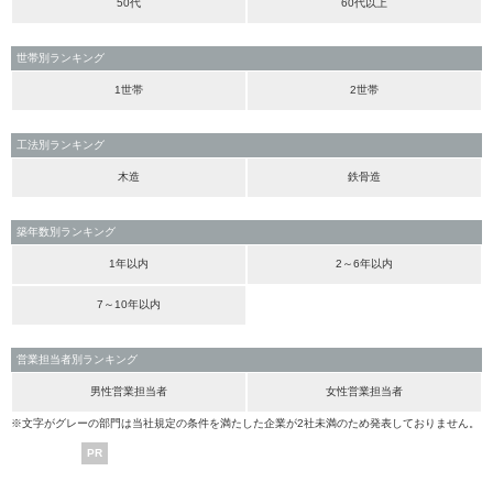
50代
60代以上
世帯別ランキング
1世帯
2世帯
工法別ランキング
木造
鉄骨造
築年数別ランキング
1年以内
2～6年以内
7～10年以内
営業担当者別ランキング
男性営業担当者
女性営業担当者
※文字がグレーの部門は当社規定の条件を満たした企業が2社未満のため発表しておりません。
PR