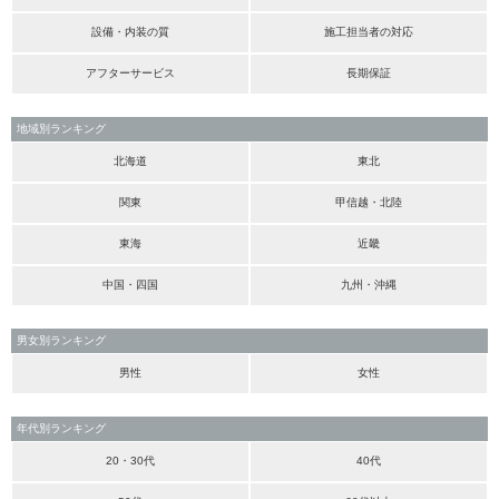
設備・内装の質
施工担当者の対応
アフターサービス
長期保証
地域別ランキング
北海道
東北
関東
甲信越・北陸
東海
近畿
中国・四国
九州・沖縄
男女別ランキング
男性
女性
年代別ランキング
20・30代
40代