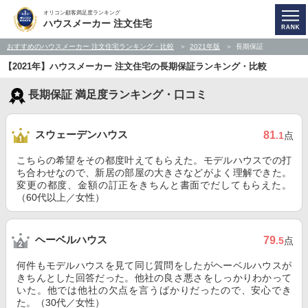
オリコン顧客満足度ランキング
ハウスメーカー 注文住宅
おすすめのハウスメーカー 注文住宅ランキング・比較
2021年版
長期保証
【2021年】ハウスメーカー 注文住宅の長期保証ランキング・比較
長期保証 満足度ランキング・口コミ
スウェーデンハウス
81
.1
点
こちらの希望をその都度叶えてもらえた。モデルハウスでの打
ち合わせなので、新居の部屋の大きさなどがよく理解できた。
変更の都度、金額の訂正をきちんと書面でだしてもらえた。
（60代以上／女性）
ヘーベルハウス
79
.5
点
何件もモデルハウスを見て同じ質問をしたがヘーベルハウスが
きちんとした回答だった。他社の良さ悪さをしっかりわかって
いた。他では他社の欠点を言うばかりだったので、安心でき
た。（30代／女性）