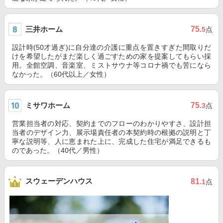
三井ホーム
75
.5
点
設計時(50才過ぎ)に自分達の介護に重点を置きすぎた間取りだ
けを希望したがまだ楽しく過ごすための家を提案してもらい採
用。全館空調、音楽室、ミストサウナ等コロナ禍でも苦になら
なかった。（60代以上／女性）
ミサワホーム
75
.3
点
営業担当者の対応、契約までのフローのわかりやすさ、設計担
当者のデザイン力、展示場責任者の本契約時の根拠の説明と丁
寧な説明等、人に恵まれた上に、完成した住宅が満足できるも
のであった。（40代／男性）
スウェーデンハウス
81
.1
点