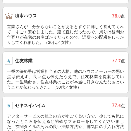
積水ハウス
78
.0
点
営業さんが、分からないことがあるとすぐに詳しく答えてくれ
て、すごく安心しました。建て直しだったので、周りは昼間お
年寄りが在宅のお宅ばかりだったので、近所への配慮をしっか
りしてくれました。（30代／女性）
住友林業
77
.7
点
一番の決め手は営業担当者の人柄。他のハウスメーカーの悪い
点は伝えず、良い点も伝えたうえで、住友林業を提案してい
た。一生懸命さ、住友林業のことが本当に好きなんだなぁとい
うことが伝わってきた。（30代／女性）
セキスイハイム
77
.6
点
アフターサービスの担当の方がすごく良い方で、少しでも気に
なったところを伝えると的確なフォローをしてくださいまし
た。玄関タイルの汚れの良い掃除方法や、排気口の手入れ方法