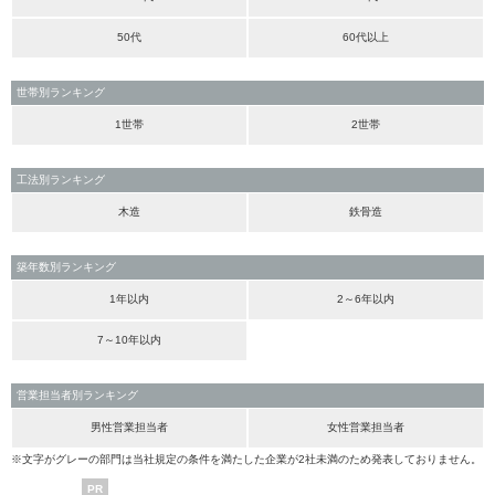
50代
60代以上
世帯別ランキング
1世帯
2世帯
工法別ランキング
木造
鉄骨造
築年数別ランキング
1年以内
2～6年以内
7～10年以内
営業担当者別ランキング
男性営業担当者
女性営業担当者
※文字がグレーの部門は当社規定の条件を満たした企業が2社未満のため発表しておりません。
PR