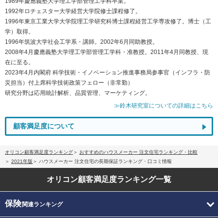
1989年慶應義塾大学理工学部管理工学科卒業。
1992年ロチェスター大学経営大学院修士課程修了。
1996年東京工業大学大学院理工学研究科博士課程経営工学専攻修了。博士（工
学）取得。
1996年筑波大学社会工学系・講師。2002年6月同助教授。
2008年4月慶應義塾大学理工学部管理工学科・准教授。2011年4月同教授、現
在に至る。
2023年4月内閣府 科学技術・イノベーション推進事務局参事官（インフラ・防
災担当）付上席科学技術政策フェロー（非常勤）
研究分野は応用統計解析、品質管理、マーケティング。
≫鈴木研究室についての詳細はこちら
顧客満足度について
オリコン顧客満足度ランキング
おすすめのハウスメーカー 注文住宅ランキング・比較
2021年版
ハウスメーカー 注文住宅の長期保証ランキング・口コミ情報
オリコン顧客満足度
ランキング一覧
保険
関連ランキング