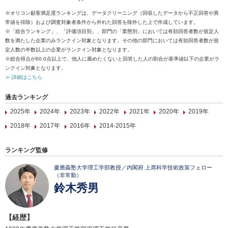
※オリコン顧客満足度ランキングは、データクリーニング（回収したデータから不正回答や異
常値を排除）および調査対象者条件から外れた回答を除外した上で作成しています。
※「総合ランキング」、「評価項目別」、部門の「業態別」においては有効回答者数が規定人
数を満たした企業のみランクイン対象となります。その他の部門においては有効回答者数が規
定人数の半数以上の企業がランクイン対象となります。
※総合得点が60.0点以上で、他人に薦めたくないと回答した人の割合が基準値以下の企業がラ
ンクイン対象となります。
≫ 詳細はこちら
過去ランキング
2025年
2024年
2023年
2022年
2021年
2020年
2019年
2018年
2017年
2016年
2014-2015年
ランキング監修
慶應義塾大学理工学部教授／内閣府 上席科学技術政策フェロー
（非常勤）
鈴木秀男
【経歴】