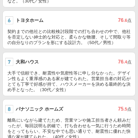
など。（30代／女性）
トヨタホーム
76
.6
点
契約までの他社との比較検討段階での打ち合わせの中で、他社
を否定しない紳士的な対応と、柔らかな物腰、そして間取り等
の自分なりのプランを形にする設計力。（50代／男性）
大和ハウス
76
.4
点
大手で信頼でき、耐震性や気密性等に申し分なかった。デザイ
ン性もよく重厚感のある家が建てられた。営業担当者の対応が
とても丁寧で好感が持て、ハウスメーカーを決める最終的な決
め手となった。（30代／女性）
パナソニック ホームズ
75
.5
点
離島にいながら建てたため、営業マンや施工担当者さん頼みだ
ったが、毎回説明も的確で、打ち合わせも一気に行うため時間
をとってもらい、不安な中でも思い通りで、耐震性に優れた快
適な家が建てられた。（40代／女性）