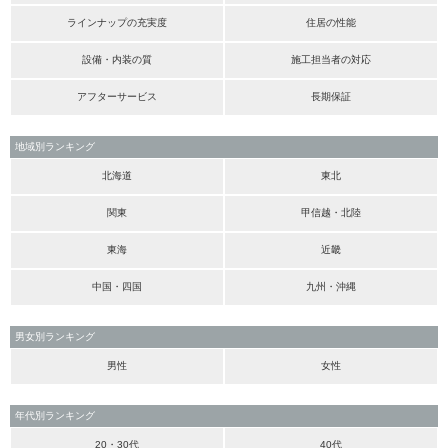
ラインナップの充実度
住居の性能
設備・内装の質
施工担当者の対応
アフターサービス
長期保証
地域別ランキング
北海道
東北
関東
甲信越・北陸
東海
近畿
中国・四国
九州・沖縄
男女別ランキング
男性
女性
年代別ランキング
20・30代
40代