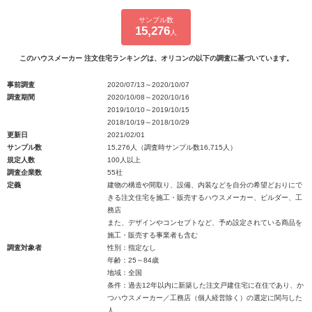
サンプル数
15,276
人
このハウスメーカー 注文住宅ランキングは、オリコンの以下の調査に基づいています。
事前調査
2020/07/13～2020/10/07
調査期間
2020/10/08～2020/10/16
2019/10/10～2019/10/15
2018/10/19～2018/10/29
更新日
2021/02/01
サンプル数
15,276人（調査時サンプル数16,715人）
規定人数
100人以上
調査企業数
55社
定義
建物の構造や間取り、設備、内装などを自分の希望どおりにで
きる注文住宅を施工・販売するハウスメーカー、ビルダー、工
務店
また、デザインやコンセプトなど、予め設定されている商品を
施工・販売する事業者も含む
調査対象者
性別：指定なし
年齢：25～84歳
地域：全国
条件：過去12年以内に新築した注文戸建住宅に在住であり、か
つハウスメーカー／工務店（個人経営除く）の選定に関与した
人