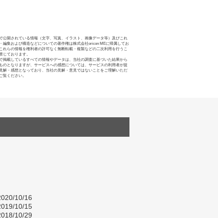
で公開されている情報（文字、写真、イラスト、画像データ等）及びこれ
・編集および構造などについての著作権は株式会社oricon MEに帰属してお
これらの情報を権利者の許可なく無断転載・複製などの二次利用を行うこ
禁じております。
で掲載しているすべての情報やデータは、当社の調査に基づいた結果から
ものとなりますが、サービスへの感想については、サービスの利用者が提
見解・感想となっており、当社の見解・意見ではないことをご理解いただ
ご覧ください。
020/10/16
019/10/15
018/10/29