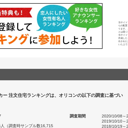
当サイト
らの配置
ります。
とは固く
当サイト
作成した
出された
いた上で
カー 注文住宅ランキングは、オリコンの以下の調査に基づい
7
調査期間
2020/10/08～2
2019/10/10～2
76人（調査時サンプル数16,715
2018/10/19～2