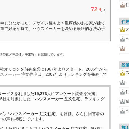
72
.9
点
住
に申し分なかった。デザイン性もよく重厚感のある家が建て
丁寧で好感が持て、ハウスメーカーを決める最終的な決め手
世帯数／坪単価／平米数）を記載しています。
設
オリコンを前身企業に1967年よりスタート。2006年から
スメーカー 注文住宅は、2007年よりランキングを発表して
サービスを利用した
15,276
人にアンケート調査を実施。
55
社を対象にした「
ハウスメーカー 注文住宅
」ランキング
から「
ハウスメーカー 注文住宅
」を評価。さらに回答者の
ーの声も掲載しています。
施
からも比較することで「
ハウスメーカー 注文住宅
」選びに