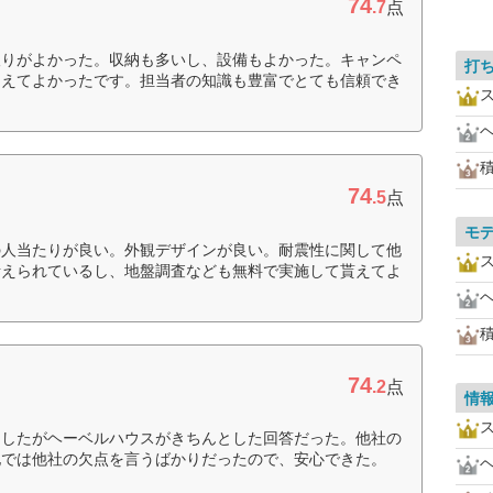
74
.7
点
取りがよかった。収納も多いし、設備もよかった。キャンペ
打
らえてよかったです。担当者の知識も豊富でとても信頼でき
74
.5
点
モ
の人当たりが良い。外観デザインが良い。耐震性に関して他
考えられているし、地盤調査なども無料で実施して貰えてよ
74
.2
点
情
をしたがヘーベルハウスがきちんとした回答だった。他社の
他では他社の欠点を言うばかりだったので、安心できた。