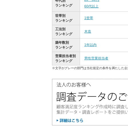
年代別
ランキング
60代以上
世帯別
1世帯
ランキング
工法別
木造
ランキング
築年数別
1年以内
ランキング
営業担当者別
男性営業担当者
ランキング
※文字がグレーの部門は当社規定の条件を満たした企