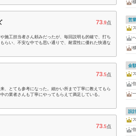
営
73
ズ
.9
点
ンや施工担当者さん頼みだったが、毎回説明も的確で、打ち
てもらい、不安な中でも思い通りで、耐震性に優れた快適な
金
73
.5
点
出来、とても参考になった。細かい所まで丁寧に教えてもら
工中の業者さんも丁寧にやってもらえて満足している。
設
73
.5
点