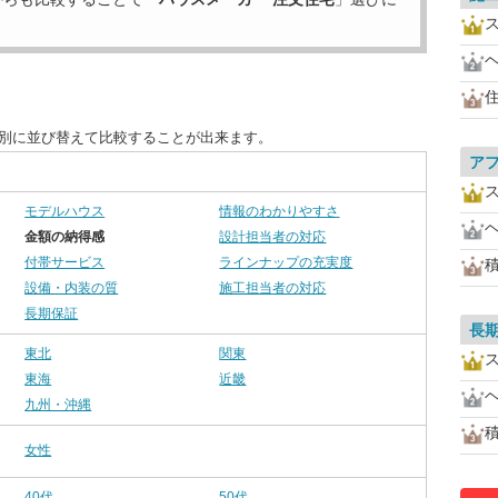
目別に並び替えて比較することが出来ます。
ア
モデルハウス
情報のわかりやすさ
金額の納得感
設計担当者の対応
付帯サービス
ラインナップの充実度
設備・内装の質
施工担当者の対応
長期保証
長
東北
関東
東海
近畿
九州・沖縄
女性
40代
50代