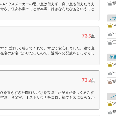
他のハウスメーカーの悪い点は伝えず、良い点も伝えたうえ
懸命さ、住友林業のことが本当に好きなんだなぁということ
デ
73
.5
点
とすぐに詳しく答えてくれて、すごく安心しました。建て直
が在宅のお宅ばかりだったので、近所への配慮をしっかりし
付
73
.3
点
に重点を置きすぎた間取りだけを希望したがまだ楽しく過ごす
ラ
館空調、音楽室、ミストサウナ等コロナ禍でも苦にならなか