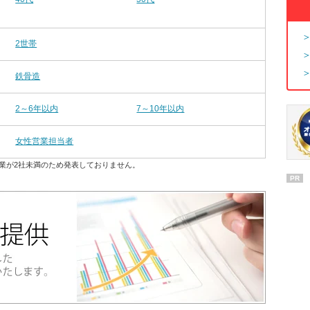
2世帯
鉄骨造
2～6年以内
7～10年以内
女性営業担当者
業が2社未満のため発表しておりません。
PR