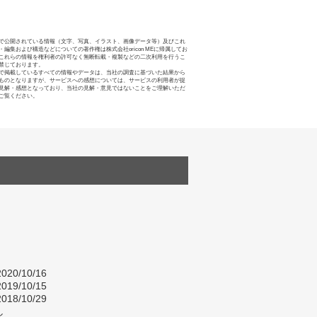
で公開されている情報（文字、写真、イラスト、画像データ等）及びこれ
・編集および構造などについての著作権は株式会社oricon MEに帰属してお
これらの情報を権利者の許可なく無断転載・複製などの二次利用を行うこ
禁じております。
で掲載しているすべての情報やデータは、当社の調査に基づいた結果から
ものとなりますが、サービスへの感想については、サービスの利用者が提
見解・感想となっており、当社の見解・意見ではないことをご理解いただ
ご覧ください。
020/10/16
019/10/15
018/10/29
し