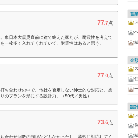
営
77
.7
点
た。東日本大震災直前に建て終えた家だが、耐震性を考えて
壁を一枚多く入れてくれていて、耐震性はあると思う。
金
77
.0
点
の打ち合わせの中で、他社を否定しない紳士的な対応と、柔
りのプランを形にする設計力。（50代／男性）
設
73
.6
点
打ち合わせ回数の制限などもなかったし、柔軟に対応してく