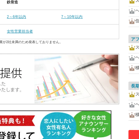
鉄骨造
2～6年以内
7～10年以内
女性営業担当者
ア
業が2社未満のため発表しておりません。
長