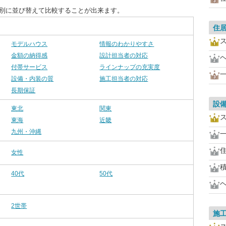
目別に並び替えて比較することが出来ます。
住
モデルハウス
情報のわかりやすさ
金額の納得感
設計担当者の対応
付帯サービス
ラインナップの充実度
設備・内装の質
施工担当者の対応
長期保証
設
東北
関東
東海
近畿
九州・沖縄
女性
40代
50代
2世帯
施