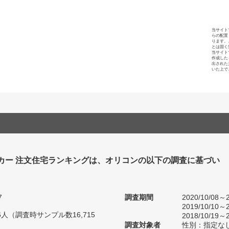
当サイト
らの配置
ります。
とは固く
当サイト
作成した
出された
いた上で
カー 注文住宅ランキングは、オリコンの以下の調査に基づい
7
調査期間
2020/10/08～2
2019/10/10～2
76人（調査時サンプル数16,715
2018/10/19～2
調査対象者
性別：指定な