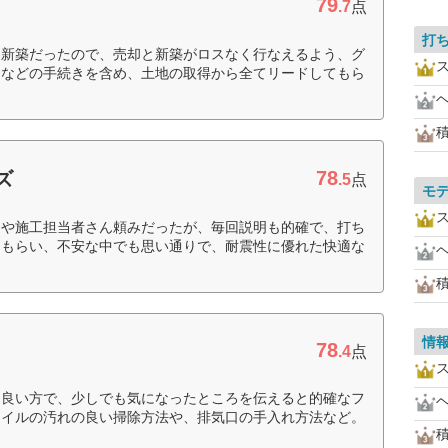
79
.7
点
打
に新築だったので、売却と新築がロスなく行なえるよう、グ
ンなどの手続きを含め、土地の取得から全てリードしてもら
78
ズ
.5
点
モ
ンや施工担当者さん頼みだったが、毎回説明も的確で、打ち
てもらい、不安な中でも思い通りで、耐震性に優れた快適な
情
78
.4
点
く良い方で、少しでも気になったところを伝えると的確なフ
タイルの汚れの良い掃除方法や、排気口の手入れ方法など。