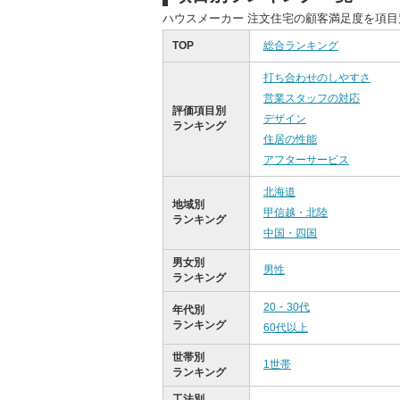
ハウスメーカー 注文住宅の顧客満足度を項
TOP
総合ランキング
打ち合わせのしやすさ
営業スタッフの対応
評価項目別
デザイン
ランキング
住居の性能
アフターサービス
北海道
地域別
甲信越・北陸
ランキング
中国・四国
男女別
男性
ランキング
20・30代
年代別
ランキング
60代以上
世帯別
1世帯
ランキング
工法別