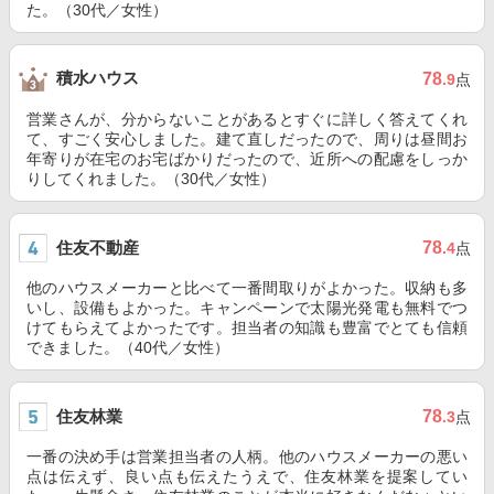
た。（30代／女性）
積水ハウス
78
.9
点
営業さんが、分からないことがあるとすぐに詳しく答えてくれ
て、すごく安心しました。建て直しだったので、周りは昼間お
年寄りが在宅のお宅ばかりだったので、近所への配慮をしっか
りしてくれました。（30代／女性）
住友不動産
78
.4
点
他のハウスメーカーと比べて一番間取りがよかった。収納も多
いし、設備もよかった。キャンペーンで太陽光発電も無料でつ
けてもらえてよかったです。担当者の知識も豊富でとても信頼
できました。（40代／女性）
住友林業
78
.3
点
一番の決め手は営業担当者の人柄。他のハウスメーカーの悪い
点は伝えず、良い点も伝えたうえで、住友林業を提案してい