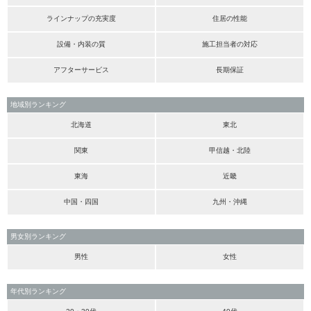
ラインナップの充実度
住居の性能
設備・内装の質
施工担当者の対応
アフターサービス
長期保証
地域別ランキング
北海道
東北
関東
甲信越・北陸
東海
近畿
中国・四国
九州・沖縄
男女別ランキング
男性
女性
年代別ランキング