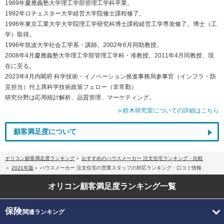
1989年慶應義塾大学理工学部管理工学科卒業。
1992年ロチェスター大学経営大学院修士課程修了。
1996年東京工業大学大学院理工学研究科博士課程経営工学専攻修了。博士（工
学）取得。
1996年筑波大学社会工学系・講師。2002年6月同助教授。
2008年4月慶應義塾大学理工学部管理工学科・准教授。2011年4月同教授、現
在に至る。
2023年4月内閣府 科学技術・イノベーション推進事務局参事官（インフラ・防
災担当）付上席科学技術政策フェロー（非常勤）
研究分野は応用統計解析、品質管理、マーケティング。
≫鈴木研究室についての詳細はこちら
顧客満足度について
オリコン顧客満足度ランキング
おすすめのハウスメーカー 注文住宅ランキング・比較
2021年版
ハウスメーカー 注文住宅の営業スタッフの対応ランキング・口コミ情報
オリコン顧客満足度
ランキング一覧
保険
関連ランキング