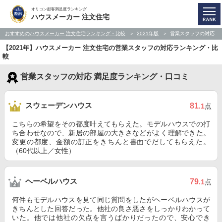
オリコン顧客満足度ランキング
ハウスメーカー 注文住宅
おすすめのハウスメーカー 注文住宅ランキング・比較
2021年版
営業スタッフの対応
【2021年】ハウスメーカー 注文住宅の営業スタッフの対応ランキング・比
較
営業スタッフの対応 満足度ランキング・口コミ
スウェーデンハウス
81
.1
点
こちらの希望をその都度叶えてもらえた。モデルハウスでの打
ち合わせなので、新居の部屋の大きさなどがよく理解できた。
変更の都度、金額の訂正をきちんと書面でだしてもらえた。
（60代以上／女性）
ヘーベルハウス
79
.1
点
何件もモデルハウスを見て同じ質問をしたがヘーベルハウスが
きちんとした回答だった。他社の良さ悪さをしっかりわかって
いた。他では他社の欠点を言うばかりだったので、安心でき