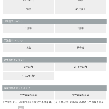
20・30代
40代
50代
60代以上
世帯別ランキング
1世帯
2世帯
工法別ランキング
木造
鉄骨造
築年数別ランキング
1年以内
2～6年以内
7～10年以内
営業担当者別ランキング
男性営業担当者
女性営業担当者
※文字がグレーの部門は当社規定の条件を満たした企業が2社未満のため発表しておりません。
PR