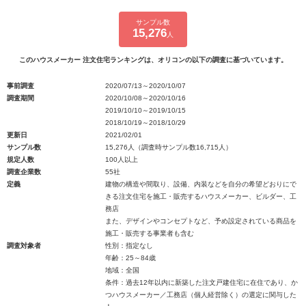
サンプル数
15,276
人
このハウスメーカー 注文住宅ランキングは、オリコンの以下の調査に基づいています。
事前調査
2020/07/13～2020/10/07
調査期間
2020/10/08～2020/10/16
2019/10/10～2019/10/15
2018/10/19～2018/10/29
更新日
2021/02/01
サンプル数
15,276人（調査時サンプル数16,715人）
規定人数
100人以上
調査企業数
55社
定義
建物の構造や間取り、設備、内装などを自分の希望どおりにで
きる注文住宅を施工・販売するハウスメーカー、ビルダー、工
務店
また、デザインやコンセプトなど、予め設定されている商品を
施工・販売する事業者も含む
調査対象者
性別：指定なし
年齢：25～84歳
地域：全国
条件：過去12年以内に新築した注文戸建住宅に在住であり、か
つハウスメーカー／工務店（個人経営除く）の選定に関与した