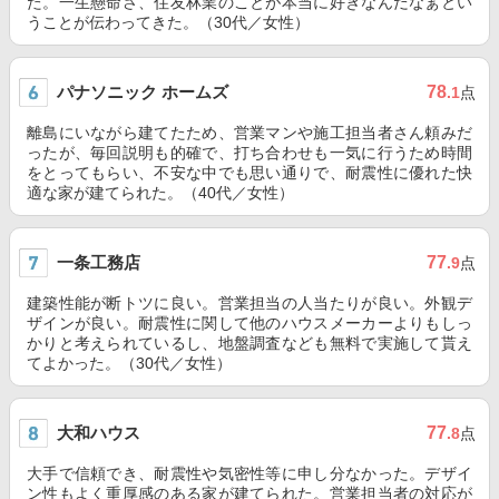
た。一生懸命さ、住友林業のことが本当に好きなんだなぁとい
うことが伝わってきた。（30代／女性）
パナソニック ホームズ
78
.1
点
離島にいながら建てたため、営業マンや施工担当者さん頼みだ
ったが、毎回説明も的確で、打ち合わせも一気に行うため時間
をとってもらい、不安な中でも思い通りで、耐震性に優れた快
適な家が建てられた。（40代／女性）
一条工務店
77
.9
点
建築性能が断トツに良い。営業担当の人当たりが良い。外観デ
ザインが良い。耐震性に関して他のハウスメーカーよりもしっ
かりと考えられているし、地盤調査なども無料で実施して貰え
てよかった。（30代／女性）
大和ハウス
77
.8
点
大手で信頼でき、耐震性や気密性等に申し分なかった。デザイ
ン性もよく重厚感のある家が建てられた。営業担当者の対応が