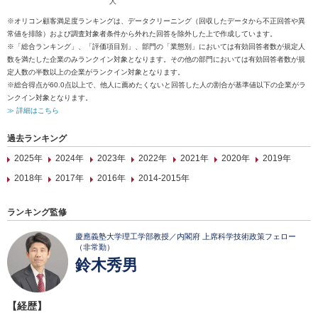
人
※オリコン顧客満足度ランキングは、データクリーニング（回収したデータから不正回答や異
常値を排除）および調査対象者条件から外れた回答を除外した上で作成しています。
※「総合ランキング」、「評価項目別」、部門の「業態別」においては有効回答者数が規定人
数を満たした企業のみランクイン対象となります。その他の部門においては有効回答者数が規
定人数の半数以上の企業がランクイン対象となります。
※総合得点が60.0点以上で、他人に薦めたくないと回答した人の割合が基準値以下の企業がラ
ンクイン対象となります。
≫ 詳細はこちら
過去ランキング
2025年
2024年
2023年
2022年
2021年
2020年
2019年
2018年
2017年
2016年
2014-2015年
ランキング監修
慶應義塾大学理工学部教授／内閣府 上席科学技術政策フェロー
（非常勤）
鈴木秀男
【経歴】