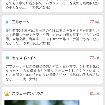
とても丁寧で好感が持て、ハウスメーカーを決める最終的な決
め手となった。（30代／女性）
三井ホーム
77
.8
点
設計時(50才過ぎ)に自分達の介護に重点を置きすぎた間取りだ
けを希望したがまだ楽しく過ごすための家を提案してもらい採
用。全館空調、音楽室、ミストサウナ等コロナ禍でも苦になら
なかった。（60代以上／女性）
セキスイハイム
77
.7
点
アフターサービスの担当の方がすごく良い方で、少しでも気に
なったところを伝えると的確なフォローをしてくださいまし
た。玄関タイルの汚れの良い掃除方法や、排気口の手入れ方法
など。（30代／女性）
スウェーデンハウス
81
.1
点