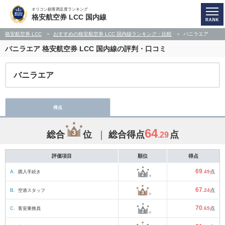
オリコン顧客満足度ランキング
格安航空券 LCC 国内線
格安航空券 LCC
おすすめの格安航空券 LCC 国内線ランキング・比較
バニラエア
バニラエア
格安航空券 LCC 国内線の評判・口コミ
バニラエア
得点
64
総合
位
総合得点
点
.29
評価項目
順位
得点
69
A.
購入手続き
.49
点
67
B.
空港スタッフ
.24
点
70
C.
客室乗務員
.65
点