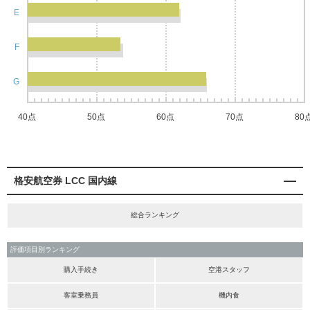
E
F
G
40点
50点
60点
70点
80
格安航空券 LCC 国内線
総合ランキング
評価項目別ランキング
購入手続き
空港スタッフ
客室乗務員
機内食