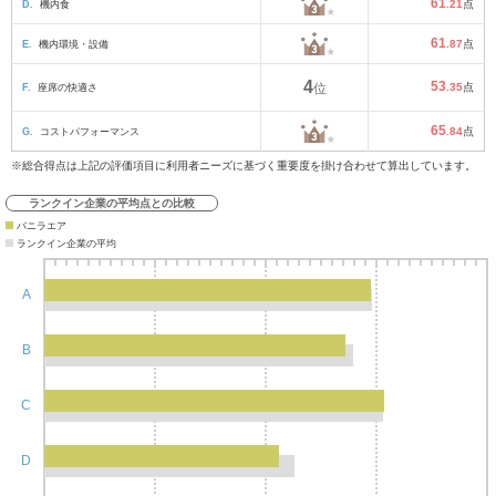
61
D.
機内食
.21
点
61
E.
機内環境・設備
.87
点
4
53
F.
座席の快適さ
位
.35
点
65
G.
コストパフォーマンス
.84
点
※総合得点は上記の評価項目に利用者ニーズに基づく重要度を掛け合わせて算出しています。
ランクイン企業の平均点との比較
バニラエア
ランクイン企業の平均
A
B
C
D