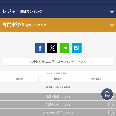
レジャー
関連ランキング
専門家評価
関連ランキング
格安航空券 LCC 国内線ランキングトップへ
オリコン顧客満足度調査とは
調査方法
掲載規約
お問い合わせ
会社概要
個人情報保護方針
Top
引用・転載について
利用者の声について
当サイトで公開されている情報（文字、写真、イラスト、画像データ等）及びこれらの配置・
編集および構造などについての著作権は株式会社oricon MEに帰属しております。
クッキーの使用について
当サイトに掲載している内容はすべてサービスの利用者が提出された見解・感想です。
これらの情報を権利者の許可なく無断転載・複製などの二次利用を行うことは固く禁じており