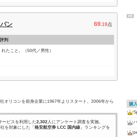
PR
69
ャパン
.19
点
評判
れたこと。（50代／男性）
オリコンを前身企業に1967年よりスタート。2006年から
購
S
サービスを利用した
2,302
人にアンケート調査を実施。
4
社を対象にした「
格安航空券 LCC 国内線
」ランキングを
p