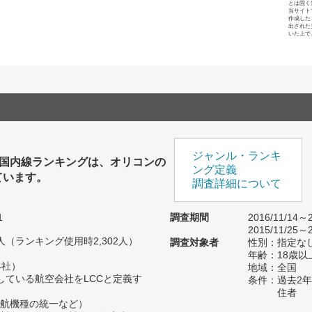
とは固く
当サイト
作成した
出された
いた上で
ジャンル・ランキ
C 国内線ランキングは、オリコンの
ング定義
ています。
調査詳細について
1
調査期間
2016/11/14～2
2015/11/25～2
97人（ランキング使用時2,302人）
調査対象者
性別：指定な
年齢：18歳以
4社）
地域：全国
している航空会社をLCCと定義す
条件：過去2
住者
航機種の統一など）