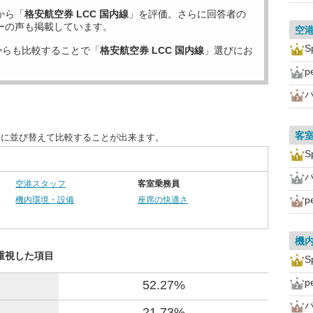
から「
格安航空券 LCC 国内線
」を評価。さらに回答者の
ーの声も掲載しています。
空
S
からも比較することで「
格安航空券 LCC 国内線
」選びにお
p
客
目別に並び替えて比較することが出来ます。
S
空港スタッフ
客室乗務員
p
機内環境・設備
座席の快適さ
機
が重視した項目
S
p
52.27%
21.73%