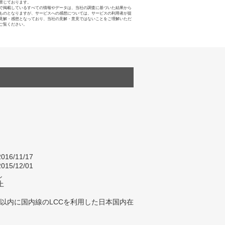
禁じております。
で掲載しているすべての情報やデータは、当社の調査に基づいた結果から
ものとなりますが、サービスへの感想については、サービスの利用者が提
見解・感想となっており、当社の見解・意見ではないことをご理解いただ
ご覧ください。
016/11/17
015/12/01
し
上
年以内に国内線のLCCを利用した日本国内在