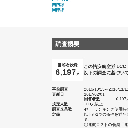
LCC TOP
国内線
国際線
調査概要
回答者総数
この格安航空券 LC
6,197
以下の調査に基づい
人
事前調査
2016/10/13～2016/11/1
更新日
2017/02/01
回答者数
6,1
規定人数
100人以上
調査企業数
4社（ランキング使用時
定義
以下の2つの条件を満た
る。
①運航コストの低減（運