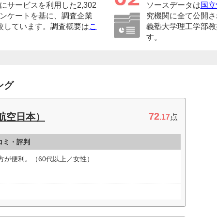
サービスを利用した2,302
ソースデータは
国立
ンケートを基に、調査企業
究機関に全て公開さ
較しています。調査概要は
こ
義塾大学理工学部教
す。
ング
72
春秋航空日本）
.17
点
口コミ・評判
方が便利。（60代以上／女性）