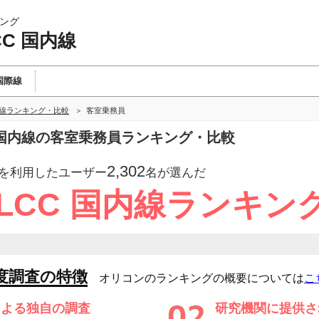
ング
CC 国内線
国際線
内線ランキング・比較
客室乗務員
C 国内線の客室乗務員ランキング・比較
2,302
を利用したユーザー
名が選んだ
LCC 国内線ランキン
度調査の特徴
オリコンのランキングの概要については
こ
による独自の調査
研究機関に提供さ