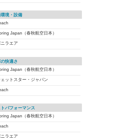
内環境・設備
each
pring Japan（春秋航空日本）
バニラエア
席の快適さ
pring Japan（春秋航空日本）
ジェットスター・ジャパン
each
ストパフォーマンス
pring Japan（春秋航空日本）
each
バニラエア