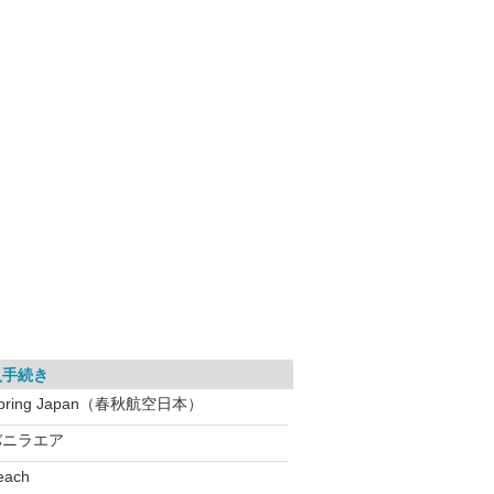
入手続き
pring Japan（春秋航空日本）
バニラエア
each