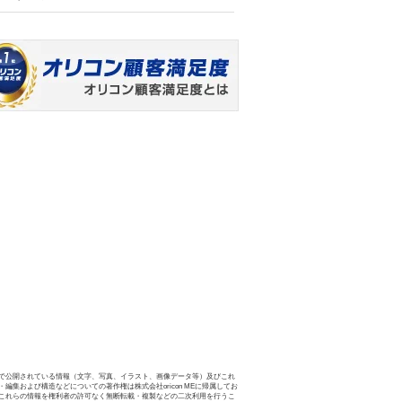
で公開されている情報（文字、写真、イラスト、画像データ等）及びこれ
・編集および構造などについての著作権は株式会社oricon MEに帰属してお
これらの情報を権利者の許可なく無断転載・複製などの二次利用を行うこ