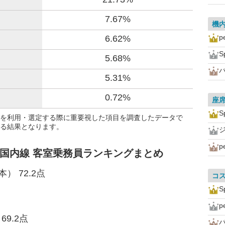
7.67%
機
p
6.62%
S
5.68%
5.31%
0.72%
座
S
を利用・選定する際に重要視した項目を調査したデータで
る結果となります。
p
 国内線 客室乗務員ランキングまとめ
本） 72.2点
コ
S
p
9.2点