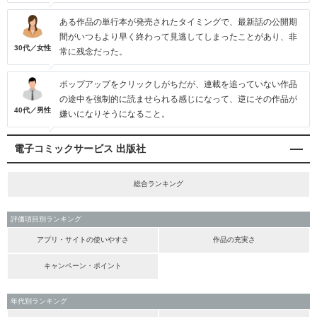
ある作品の単行本が発売されたタイミングで、最新話の公開期
間がいつもより早く終わって見逃してしまったことがあり、非
30代／女性
常に残念だった。
ポップアップをクリックしがちだが、連載を追っていない作品
の途中を強制的に読ませられる感じになって、逆にその作品が
40代／男性
嫌いになりそうになること。
電子コミックサービス 出版社
総合ランキング
評価項目別ランキング
アプリ・サイトの使いやすさ
作品の充実さ
キャンペーン・ポイント
年代別ランキング