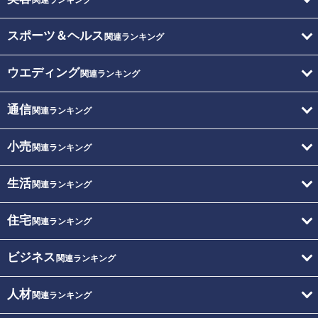
スポーツ＆ヘルス
関連ランキング
ウエディング
関連ランキング
通信
関連ランキング
小売
関連ランキング
生活
関連ランキング
住宅
関連ランキング
ビジネス
関連ランキング
人材
関連ランキング