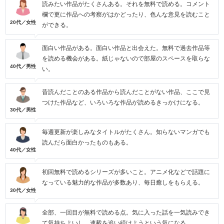
読みたい作品がたくさんある。それを無料で読める。コメント
欄で更に作品への考察がはかどったり、色んな意見を読むこと
20代／女性
ができる。
面白い作品がある。面白い作品と出会えた。無料で過去作品等
を読める機会がある。紙じゃないので部屋のスペースを取らな
40代／男性
い。
昔読んだことのある作品から読んだことがない作品、ここで見
つけた作品など、いろいろな作品が読めるきっかけになる。
30代／男性
毎週更新が楽しみなタイトルがたくさん。知らないマンガでも
読んだら面白かったものもある。
40代／女性
初回無料で読めるシリーズが多いこと。アニメ化などで話題に
なっている魅力的な作品が多数あり、毎日癒しをもらえる。
30代／女性
全部、一回目が無料で読める点。気に入った話を一気読みでき
て気持ちよいし、連載を追い続けようという気になる。