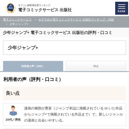
オリコン顧客満足度ランキング
電子コミックサービス 出版社
電子コミックサービス
おすすめの電子コミックサービス 出版社ランキング・比較
少年ジャンプ+
少年ジャンプ+
電子コミックサービス 出版社の評判・口コミ
少年ジャンプ+
利用者の声（
18
）
得点
件
利用者の声（評判・口コミ）
良い点
漫画の種類が豊富（ジャンプ本誌に掲載されている or いた作品
からジャンプ+で掲載されている作品まで）で、新しいジャンル
20代／男性
の漫画と出会いやすい点。