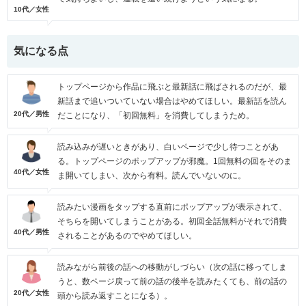
10代／女性
気になる点
トップページから作品に飛ぶと最新話に飛ばされるのだが、最
新話まで追いついていない場合はやめてほしい。最新話を読ん
20代／男性
だことになり、「初回無料」を消費してしまうため。
読み込みが遅いときがあり、白いページで少し待つことがあ
る。トップページのポップアップが邪魔。1回無料の回をそのま
40代／女性
ま開いてしまい、次から有料。読んでいないのに。
読みたい漫画をタップする直前にポップアップが表示されて、
そちらを開いてしまうことがある。初回全話無料がそれで消費
40代／男性
されることがあるのでやめてほしい。
読みながら前後の話への移動がしづらい（次の話に移ってしま
うと、数ページ戻って前の話の後半を読みたくても、前の話の
20代／女性
頭から読み返すことになる）。