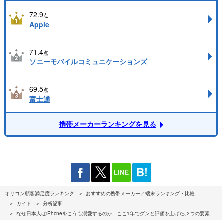
72.9
点
Apple
71.4
点
ソニーモバイルコミュニケーションズ
69.5
点
富士通
携帯メーカーランキングを見る
オリコン顧客満足度ランキング
おすすめの携帯メーカー／端末ランキング・比較
ガイド
分析記事
なぜ日本人はiPhoneをこうも溺愛するのか ここ1年でグンと評価を上げた､2つの要素