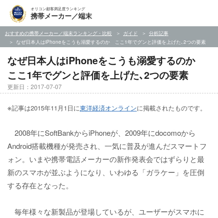
オリコン顧客満足度ランキング
携帯メーカー／端末
おすすめの携帯メーカー／端末ランキング・比較
ガイド
分析記事
なぜ日本人はiPhoneをこうも溺愛するのか ここ1年でグンと評価を上げた､2つの要素
なぜ日本人はiPhoneをこうも溺愛するのか
ここ1年でグンと評価を上げた､2つの要素
更新日：2017-07-07
※
記事は2015年11月1日に
東洋経済オンライン
に掲載されたものです。
2008年にSoftBankからiPhoneが、2009年にdocomoから
Android搭載機種が発売され、一気に普及が進んだスマートフ
ォン。いまや携帯電話メーカーの新作発表会ではずらりと最
新のスマホが並ぶようになり、いわゆる「ガラケー」を圧倒
する存在となった。
毎年様々な新製品が登場しているが、ユーザーがスマホに