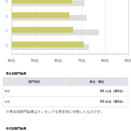
D
E
F
G
40点
50点
60点
70点
80点
90
男女別部門結果
部門項目
得点・順位
68
5
男性
.11点（第
位）
69
5
女性
.55点（第
位）
※男女別部門結果はランキングを男女別に分類したものです。
年代別部門結果