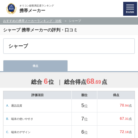
オリコン顧客満足度ランキング
携帯メーカー
おすすめの携帯メーカーランキング・比較
シャープ
シャープ
携帯メーカーの評判・口コミ
シャープ
得点
6
68
総合
位
総合得点
点
.69
評価項目
順位
得点
5
70
A.
通話品質
位
.94
点
7
67
B.
端末の使いやすさ
位
.31
点
6
72
C.
端末のデザイン
位
.18
点