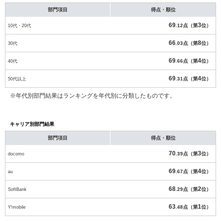
部門項目
得点・順位
69
3
10代・20代
.12点（第
位）
66
8
30代
.03点（第
位）
69
4
40代
.66点（第
位）
69
4
50代以上
.31点（第
位）
※年代別部門結果はランキングを年代別に分類したものです。
キャリア別部門結果
部門項目
得点・順位
70
3
docomo
.39点（第
位）
69
4
au
.67点（第
位）
68
2
SoftBank
.29点（第
位）
63
1
Y!mobile
.48点（第
位）