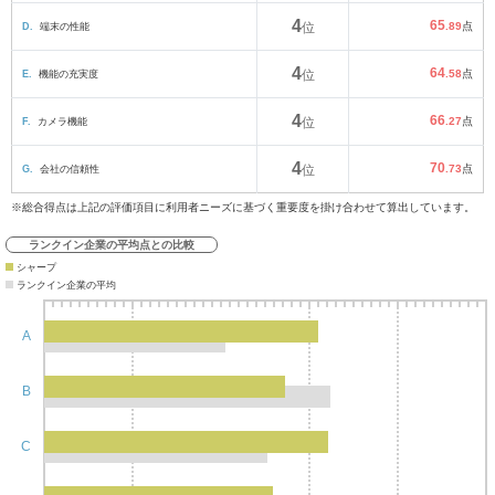
4
65
D.
端末の性能
位
.89
点
4
64
E.
機能の充実度
位
.58
点
4
66
F.
カメラ機能
位
.27
点
4
70
G.
会社の信頼性
位
.73
点
※総合得点は上記の評価項目に利用者ニーズに基づく重要度を掛け合わせて算出しています。
ランクイン企業の平均点との比較
シャープ
ランクイン企業の平均
A
B
C