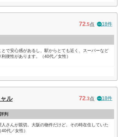
72
18件
.5
点
ことで安心感があるし、駅からとても近く、スーパーなど
利便性があります。（40代／女性）
72
シャル
18件
.3
点
評判
理人さんが親切。大阪の物件だけど、その時在住していた
40代／女性）