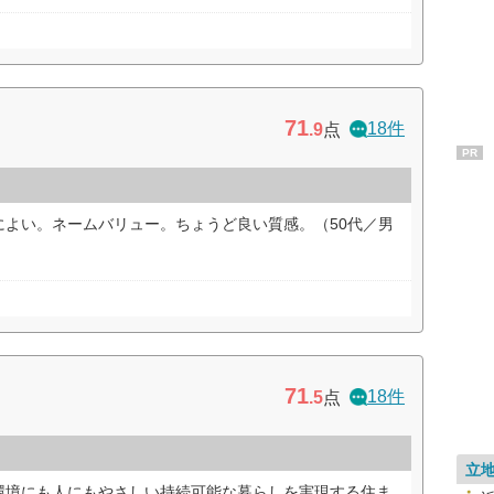
71
18件
.9
点
PR
によい。ネームバリュー。ちょうど良い質感。（50代／男
71
18件
.5
点
立
環境にも人にもやさしい持続可能な暮らしを実現する住ま