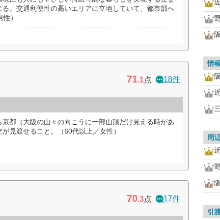
じる。交通利便性の高いエリアに立地していて、都市部へ
男性）
情
71
18件
.1
点
ら京都（大阪の山々の向こうに一部山頂だけ見える時があ
が見渡せること。（60代以上／女性）
周
70
17件
.3
点
引