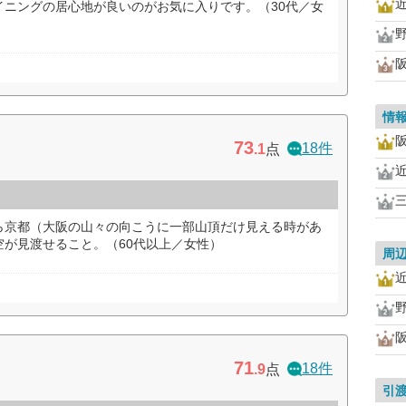
イニングの居心地が良いのがお気に入りです。（30代／女
情
73
18件
.1
点
ら京都（大阪の山々の向こうに一部山頂だけ見える時があ
が見渡せること。（60代以上／女性）
周
71
18件
.9
点
引