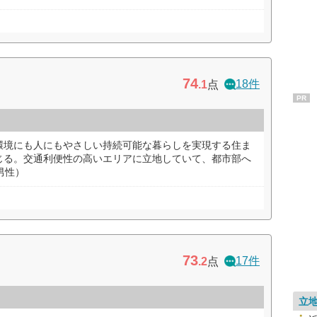
74
18件
.1
点
PR
環境にも人にもやさしい持続可能な暮らしを実現する住ま
じる。交通利便性の高いエリアに立地していて、都市部へ
男性）
73
17件
.2
点
立