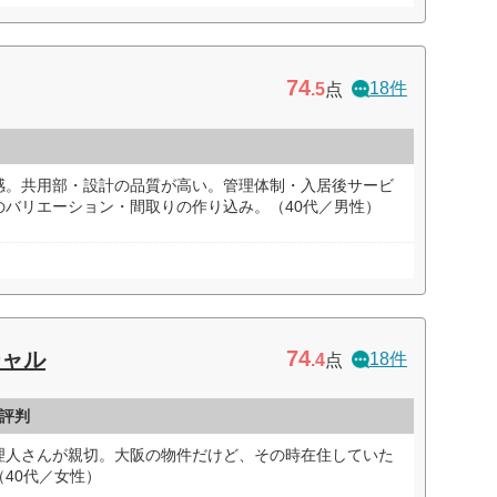
74
18件
.5
点
感。共用部・設計の品質が高い。管理体制・入居後サービ
のバリエーション・間取りの作り込み。（40代／男性）
74
シャル
18件
.4
点
評判
理人さんが親切。大阪の物件だけど、その時在住していた
40代／女性）