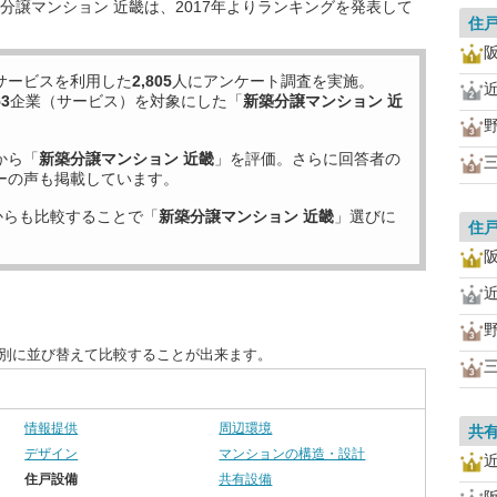
分譲マンション 近畿は、2017年よりランキングを発表して
住
サービスを利用した
2,805
人にアンケート調査を実施。
53
企業（サービス）を対象にした「
新築分譲マンション 近
から「
新築分譲マンション 近畿
」を評価。さらに回答者の
ーの声も掲載しています。
からも比較することで「
新築分譲マンション 近畿
」選びに
住
目別に並び替えて比較することが出来ます。
情報提供
周辺環境
共
デザイン
マンションの構造・設計
住戸設備
共有設備