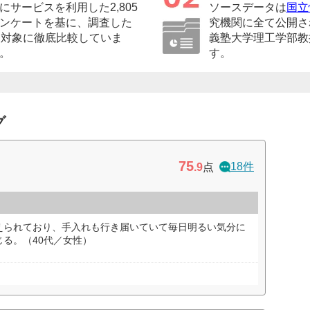
サービスを利用した2,805
ソースデータは
国立
ンケートを基に、調査した
究機関に全て公開さ
を対象に徹底比較していま
義塾大学理工学部教
。
す。
グ
75
18件
.9
点
えられており、手入れも行き届いていて毎日明るい気分に
る。（40代／女性）