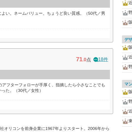
によい。ネームバリュー。ちょうど良い質感。（50代／男
デ
71
18件
.0
点
マ
どのアフターフォローが手厚く、指摘したら小さなことでも
った。（30代／女性）
オリコンを前身企業に1967年よりスタート。2006年から