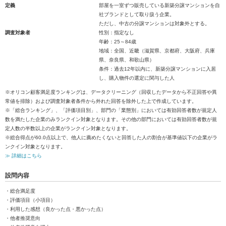
定義
部屋を一室ずつ販売している新築分譲マンションを自
社ブランドとして取り扱う企業。
ただし、中古の分譲マンションは対象外とする。
調査対象者
性別：指定なし
年齢：25～84歳
地域：全国、近畿（滋賀県、京都府、大阪府、兵庫
県、奈良県、和歌山県）
条件：過去12年以内に、新築分譲マンションに入居
し、購入物件の選定に関与した人
※オリコン顧客満足度ランキングは、データクリーニング（回収したデータから不正回答や異
常値を排除）および調査対象者条件から外れた回答を除外した上で作成しています。
※「総合ランキング」、「評価項目別」、部門の「業態別」においては有効回答者数が規定人
数を満たした企業のみランクイン対象となります。その他の部門においては有効回答者数が規
定人数の半数以上の企業がランクイン対象となります。
※総合得点が60.0点以上で、他人に薦めたくないと回答した人の割合が基準値以下の企業がラ
ンクイン対象となります。
≫ 詳細はこちら
設問内容
・総合満足度
・評価項目（小項目）
・利用した感想（良かった点・悪かった点）
・他者推奨意向