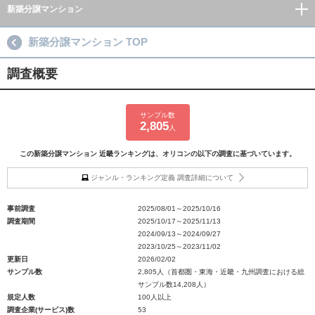
新築分譲マンション
新築分譲マンション TOP
調査概要
サンプル数
2,805
人
この新築分譲マンション 近畿ランキングは、オリコンの以下の調査に基づいています。
ジャンル・ランキング定義 調査詳細について
事前調査
2025/08/01～2025/10/16
調査期間
2025/10/17～2025/11/13
2024/09/13～2024/09/27
2023/10/25～2023/11/02
更新日
2026/02/02
サンプル数
2,805人（首都圏・東海・近畿・九州調査における総
サンプル数14,208人）
規定人数
100人以上
調査企業(サービス)数
53