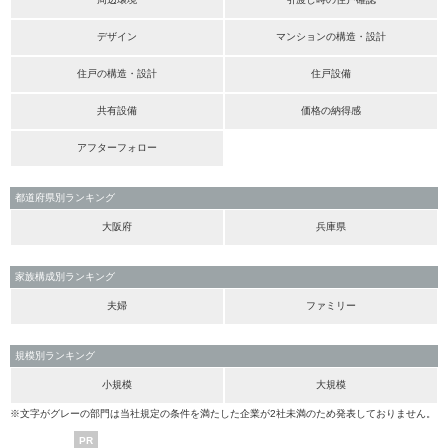
デザイン
マンションの構造・設計
住戸の構造・設計
住戸設備
共有設備
価格の納得感
アフターフォロー
都道府県別ランキング
大阪府
兵庫県
家族構成別ランキング
夫婦
ファミリー
規模別ランキング
小規模
大規模
※文字がグレーの部門は当社規定の条件を満たした企業が2社未満のため発表しておりません。
PR