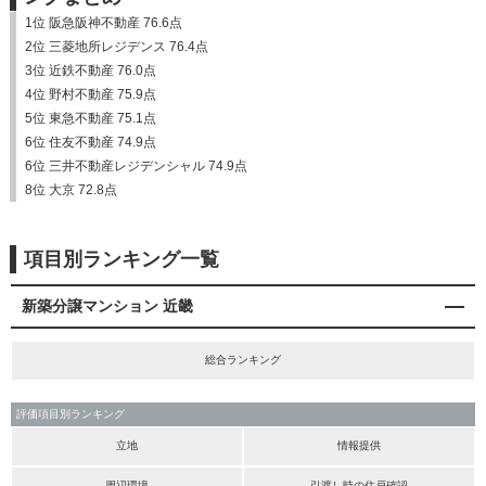
1位 阪急阪神不動産 76.6点
2位 三菱地所レジデンス 76.4点
3位 近鉄不動産 76.0点
4位 野村不動産 75.9点
5位 東急不動産 75.1点
6位 住友不動産 74.9点
6位 三井不動産レジデンシャル 74.9点
8位 大京 72.8点
項目別ランキング一覧
新築分譲マンション 近畿
総合ランキング
評価項目別ランキング
立地
情報提供
周辺環境
引渡し時の住戸確認