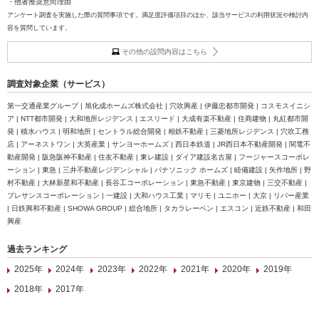
・他者推奨意向理由
アンケート調査を実施した際の質問事項です。満足度評価項目のほか、該当サービスの利用状況や検討内
容を質問しています。
その他の設問内容はこちら
調査対象企業（サービス）
第一交通産業グループ | 旭化成ホームズ株式会社 | 穴吹興産 | 伊藤忠都市開発 | コスモスイニシ
ア | NTT都市開発 | 大和地所レジデンス | エスリード | 大成有楽不動産 | 住商建物 | 丸紅都市開
発 | 積水ハウス | 明和地所 | セントラル総合開発 | 相鉄不動産 | 三菱地所レジデンス | 穴吹工務
店 | アーネストワン | 大英産業 | サンヨーホームズ | 西日本鉄道 | JR西日本不動産開発 | 関電不
動産開発 | 阪急阪神不動産 | 住友不動産 | 東レ建設 | ダイア建設名古屋 | フージャースコーポレ
ーション | 東急 | 三井不動産レジデンシャル | パナソニック ホームズ | 睦備建設 | 矢作地所 | 野
村不動産 | 大林新星和不動産 | 長谷工コーポレーション | 東急不動産 | 東京建物 | 三交不動産 |
プレサンスコーポレーション | 一建設 | 大和ハウス工業 | マリモ | ユニホー | 大京 | リバー産業
| 日鉄興和不動産 | SHOWA GROUP | 総合地所 | タカラレーベン | エスコン | 近鉄不動産 | 和田
興産
過去ランキング
2025年
2024年
2023年
2022年
2021年
2020年
2019年
2018年
2017年