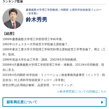
ランキング監修
慶應義塾大学理工学部教授／内閣府 上席科学技術政策フェロー
（非常勤）
鈴木秀男
【経歴】
1989年慶應義塾大学理工学部管理工学科卒業。
1992年ロチェスター大学経営大学院修士課程修了。
1996年東京工業大学大学院理工学研究科博士課程経営工学専攻修了。博士（工
学）取得。
1996年筑波大学社会工学系・講師。2002年6月同助教授。
2008年4月慶應義塾大学理工学部管理工学科・准教授。2011年4月同教授、現
在に至る。
2023年4月内閣府 科学技術・イノベーション推進事務局参事官（インフラ・防
災担当）付上席科学技術政策フェロー（非常勤）
研究分野は応用統計解析、品質管理、マーケティング。
≫鈴木研究室についての詳細はこちら
顧客満足度について