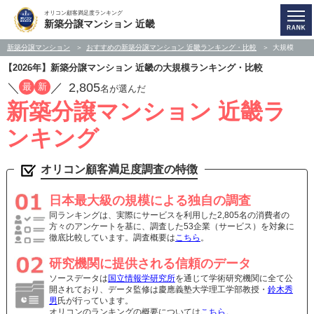
オリコン顧客満足度ランキング
新築分譲マンション 近畿
新築分譲マンション
おすすめの新築分譲マンション 近畿ランキング・比較
大規模
【2026年】新築分譲マンション 近畿の大規模ランキング・比較
／
／
2,805
最
新
名が選んだ
新築分譲マンション 近畿ラ
ンキング
オリコン顧客満足度調査の特徴
日本最大級の規模による独自の調査
同ランキングは、実際にサービスを利用した2,805名の消費者の
方々のアンケートを基に、調査した53企業（サービス）を対象に
徹底比較しています。調査概要は
こちら
。
研究機関に提供される信頼のデータ
ソースデータは
国立情報学研究所
を通じて学術研究機関に全て公
開されており、データ監修は慶應義塾大学理工学部教授・
鈴木秀
男
氏が行っています。
オリコンのランキングの概要については
こちら
。