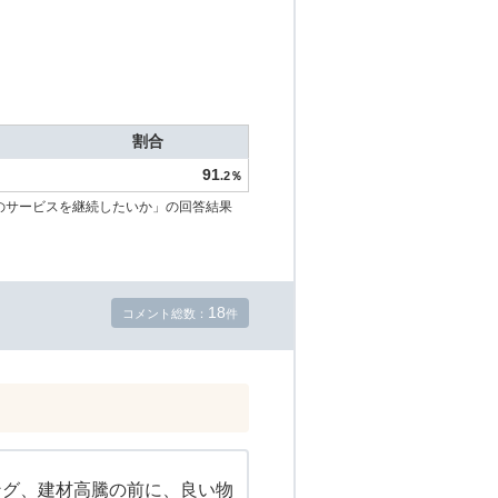
割合
91
.2％
のサービスを継続したいか」の回答結果
18
コメント総数：
件
ング、建材高騰の前に、良い物