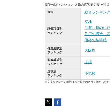
新築分譲マンション 近畿の顧客満足度を項
総合ランキン
TOP
立地
引渡し時の住
評価項目別
ランキング
住戸の構造・
価格の納得感
都道府県別
大阪府
ランキング
家族構成別
夫婦
ランキング
規模別
小規模
ランキング
※文字がグレーの部門は当社規定の条件を満たした企