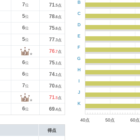
B
7
71
位
.5
点
C
5
78
位
.6
点
D
6
75
位
.6
点
E
5
77
位
.3
点
F
76
.7
点
G
6
75
位
.1
点
H
6
74
位
.1
点
I
7
70
位
.6
点
J
71
.5
点
K
6
69
位
.4
点
40点
50点
60点
得点