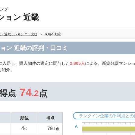
ング
ション 近畿
ン 近畿ランキング・比較
東急不動産
ョン 近畿の評判・口コミ
に入居し、購入物件の選定に関与した
2,805人
による、新築分譲マンショ
を紹介。
74
得点
.2
点
ランクイン企業の平均点との
順位
得点
A
4
79
位
.1
点