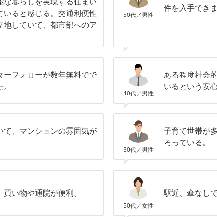
能な暮らしを実現する住まい
件を入手でき
ていると感じる。交通利便性
50代／男性
立地していて、都市部へのア
ターフォローが数年無料でで
ある程度社会
た。
いるという安
40代／男性
いて、マンションの雰囲気が
子育て世帯が
。
ろっている。
30代／男性
、買い物や通院が便利。
駅近、傘なし
50代／女性