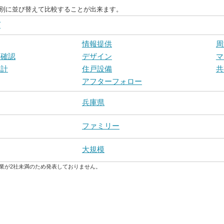
目別に並び替えて比較することが出来ます。
グ
情報提供
周
戸確認
デザイン
マ
設計
住戸設備
共
アフターフォロー
兵庫県
ファミリー
大規模
業が2社未満のため発表しておりません。