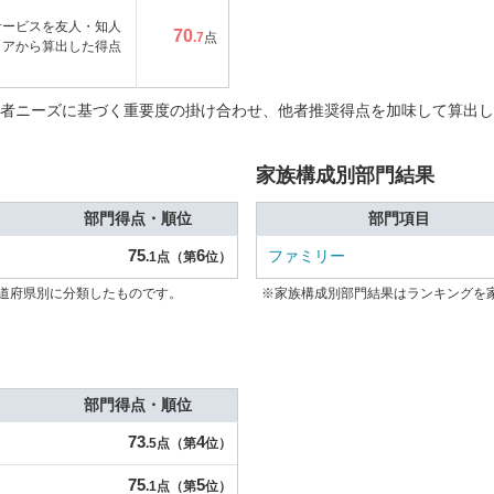
サービスを友人・知人
70
.7
点
コアから算出した得点
者ニーズに基づく重要度の掛け合わせ、他者推奨得点を加味して算出し
家族構成別部門結果
部門得点・順位
部門項目
75
6
ファミリー
.1点（第
位）
道府県別に分類したものです。
※家族構成別部門結果はランキングを
部門得点・順位
73
4
.5点（第
位）
75
5
.1点（第
位）