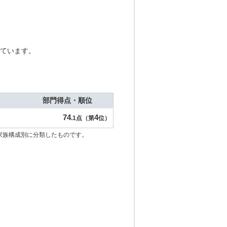
ています。
部門得点・順位
74
4
.1点（第
位）
家族構成別に分類したものです。