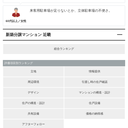
来客用駐車場が足りないとか、立体駐車場の不便さ。
60代以上／女性
新築分譲マンション 近畿
総合ランキング
評価項目別ランキング
立地
情報提供
周辺環境
引渡し時の住戸確認
デザイン
マンションの構造・設計
住戸の構造・設計
住戸設備
共有設備
価格の納得感
アフターフォロー