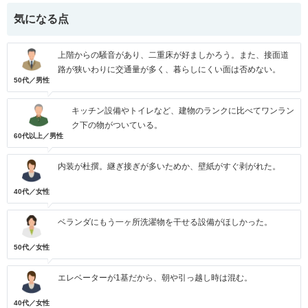
気になる点
上階からの騒音があり、二重床が好ましかろう。また、接面道
路が狭いわりに交通量が多く、暮らしにくい面は否めない。
50代／男性
キッチン設備やトイレなど、建物のランクに比べてワンラン
ク下の物がついている。
60代以上／男性
内装が杜撰。継ぎ接ぎが多いためか、壁紙がすぐ剥がれた。
40代／女性
ベランダにもう一ヶ所洗濯物を干せる設備がほしかった。
50代／女性
エレベーターが1基だから、朝や引っ越し時は混む。
40代／女性