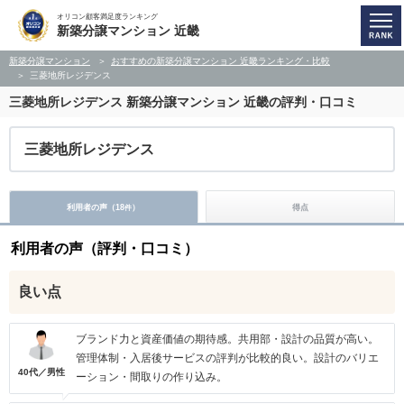
オリコン顧客満足度ランキング
新築分譲マンション 近畿
新築分譲マンション
おすすめの新築分譲マンション 近畿ランキング・比較
三菱地所レジデンス
三菱地所レジデンス
新築分譲マンション 近畿の評判・口コミ
三菱地所レジデンス
利用者の声（
18
）
得点
件
利用者の声（評判・口コミ）
良い点
ブランド力と資産価値の期待感。共用部・設計の品質が高い。
管理体制・入居後サービスの評判が比較的良い。設計のバリエ
40代／男性
ーション・間取りの作り込み。