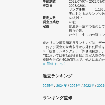
事前調査
2022/07/07～2022/09/0
更新日
2023/02/01
サンプル数
1,1
査における総サンプル数1
規定人数
50人以上
調査企業数
40社
定義
部屋を一室ずつ販売して
扱う企業。
ただし、中古の分譲マン
※オリコン顧客満足度ランキングは、デー
および調査対象者条件から外れた回答を
※「総合ランキング」、「評価項目別」、
門においては有効回答者数が規定人数の半
※総合得点が60.0点以上で、他人に薦
≫ 詳細はこちら
過去ランキング
2025年
/
2024年
/
2023年
/
2022年
/
202
ランキング監修