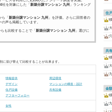
サービスを利用した
1,155
人にアンケート調査を実施。
40
社を対象にした「
新築分譲マンション 九州
」ランキング
住
から「
新築分譲マンション 九州
」を評価。さらに回答者の
ーの声も掲載しています。
からも比較することで「
新築分譲マンション 九州
」選びに
共
目別に並び替えて比較することが出来ます。
情報提供
周辺環境
デザイン
マンションの構造・設計
金
住戸設備
共有設備
アフターフォロー
女性