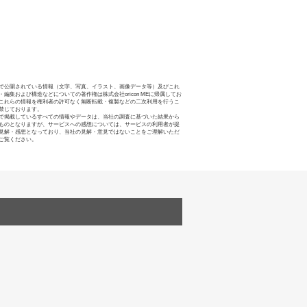
で公開されている情報（文字、写真、イラスト、画像データ等）及びこれ
・編集および構造などについての著作権は株式会社oricon MEに帰属してお
これらの情報を権利者の許可なく無断転載・複製などの二次利用を行うこ
禁じております。
で掲載しているすべての情報やデータは、当社の調査に基づいた結果から
ものとなりますが、サービスへの感想については、サービスの利用者が提
見解・感想となっており、当社の見解・意見ではないことをご理解いただ
ご覧ください。