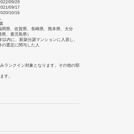
022/09/29
021/09/17
020/10/16
し
歳
福岡県、佐賀県、長崎県、熊本県、大分
崎県、鹿児島県）
2年以内に、新築分譲マンションに入居し、
件の選定に関与した人
みランクイン対象となります。その他の部
ります。