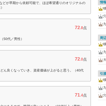
情
加などが早期から依頼可能で、ほぼ希望通りのオリジナルの
性）
72
.8
点
周
（50代／男性）
72
.0
点
どん良くなっていき、資産価値が上がると思う。（40代
引
71
.4
点