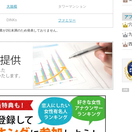
大規模
タワーマンション
ア
DINKs
ファミリー
業が2社未満のため発表しておりません。
PR