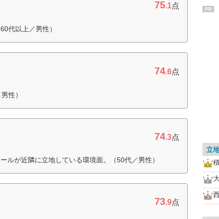
75
.1
点
PR
60代以上／男性）
74
.6
点
／男性）
74
.3
点
立
ールが近隣に立地している環境面。（50代／男性）
73
.9
点