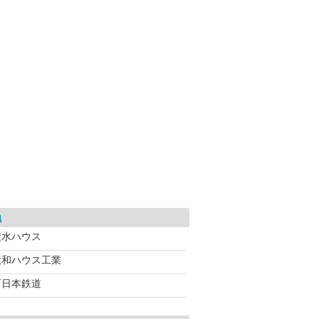
地
積水ハウス
大和ハウス工業
西日本鉄道