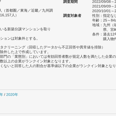
7
調査期間
2022/09/08～2
2021/09/09～2
55人（首都圏／東海／近畿／九州調
2020/10/01～2
6,157人）
調査対象者
性別：指定な
年齢：25～84
地域：九州（
いる新築分譲マンションを取り
県、宮
条件：過去1
ションは対象外とする。
購入物
タクリーニング（回収したデータから不正回答や異常値を排除）
除外した上で作成しています。
部門の「業態別」においては有効回答者数が規定人数を満たした企業の
数以上の企業がランクイン対象となります。
めたくないと回答した人の割合が基準値以下の企業がランクイン対象とな
1年
/
2020年