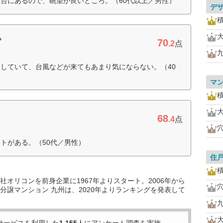
台にあるので、眺望が良いところ。（60代以上／男性）
デ
70
プ
.2
点
していて、台風などが来てもあまり気にならない。（40
マ
68
.4
点
トがある。（50代／男性）
住
オリコンを前身企業に1967年よりスタート。2006年から
分譲マンション 九州は、2020年よりランキングを発表して