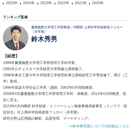
2025年
2024年
2023年
2022年
2021年
2020年
ランキング監修
慶應義塾大学理工学部教授／内閣府 上席科学技術政策フェロー
（非常勤）
鈴木秀男
【経歴】
1989年慶應義塾大学理工学部管理工学科卒業。
1992年ロチェスター大学経営大学院修士課程修了。
1996年東京工業大学大学院理工学研究科博士課程経営工学専攻修了。博士（工
学）取得。
1996年筑波大学社会工学系・講師。2002年6月同助教授。
2008年4月慶應義塾大学理工学部管理工学科・准教授。2011年4月同教授、現
在に至る。
2023年4月内閣府 科学技術・イノベーション推進事務局参事官（インフラ・防
災担当）付上席科学技術政策フェロー（非常勤）
研究分野は応用統計解析、品質管理、マーケティング。
≫鈴木研究室についての詳細はこちら