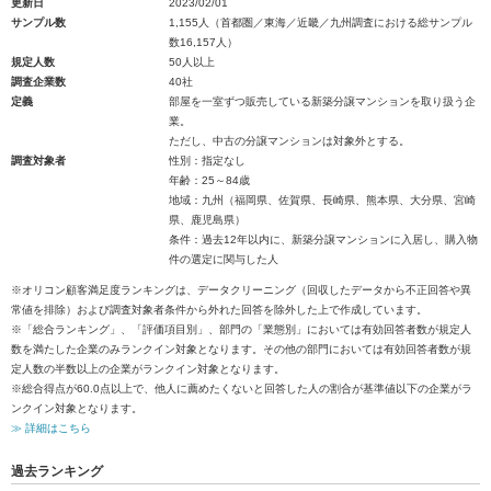
更新日
2023/02/01
サンプル数
1,155人（首都圏／東海／近畿／九州調査における総サンプル
数16,157人）
規定人数
50人以上
調査企業数
40社
定義
部屋を一室ずつ販売している新築分譲マンションを取り扱う企
業。
ただし、中古の分譲マンションは対象外とする。
調査対象者
性別：指定なし
年齢：25～84歳
地域：九州（福岡県、佐賀県、長崎県、熊本県、大分県、宮崎
県、鹿児島県）
条件：過去12年以内に、新築分譲マンションに入居し、購入物
件の選定に関与した人
※オリコン顧客満足度ランキングは、データクリーニング（回収したデータから不正回答や異
常値を排除）および調査対象者条件から外れた回答を除外した上で作成しています。
※「総合ランキング」、「評価項目別」、部門の「業態別」においては有効回答者数が規定人
数を満たした企業のみランクイン対象となります。その他の部門においては有効回答者数が規
定人数の半数以上の企業がランクイン対象となります。
※総合得点が60.0点以上で、他人に薦めたくないと回答した人の割合が基準値以下の企業がラ
ンクイン対象となります。
≫ 詳細はこちら
過去ランキング