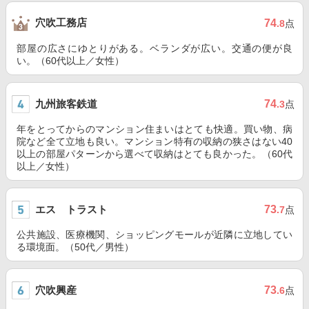
穴吹工務店
74
.8
点
部屋の広さにゆとりがある。ベランダが広い。交通の便が良
い。（60代以上／女性）
九州旅客鉄道
74
.3
点
年をとってからのマンション住まいはとても快適。買い物、病
院など全て立地も良い。マンション特有の収納の狭さはない40
以上の部屋パターンから選べて収納はとても良かった。（60代
以上／女性）
エス トラスト
73
.7
点
公共施設、医療機関、ショッピングモールが近隣に立地してい
る環境面。（50代／男性）
穴吹興産
73
.6
点