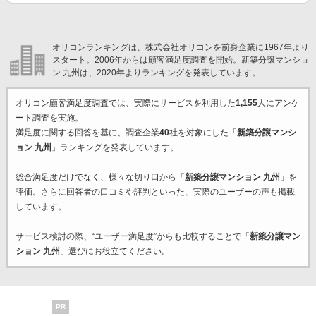
オリコンランキングは、株式会社オリコンを前身企業に1967年より
スタート。2006年からは顧客満足度調査を開始。新築分譲マンショ
ン 九州は、2020年よりランキングを発表しています。
オリコン顧客満足度調査では、実際にサービスを利用した
1,155
人にアンケ
ート調査を実施。
満足度に関する回答を基に、調査企業
40
社を対象にした「
新築分譲マンシ
ョン 九州
」ランキングを発表しています。
総合満足度だけでなく、様々な切り口から「
新築分譲マンション 九州
」を
評価。さらに回答者の口コミや評判といった、実際のユーザーの声も掲載
しています。
サービス検討の際、“ユーザー満足度”からも比較することで「
新築分譲マン
ション 九州
」選びにお役立てください。
PR