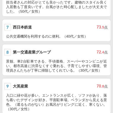
担当者さんの対応がとても良かったです。建物のスタイル良く
入居数も丁度良いです。台風がきた時心配しましたが大丈夫で
した。（50代／女性）
西日本鉄道
73
.5
点
公共交通機関を利用するのに便利。（40代／女性）
第一交通産業グループ
72
.4
点
景観、車2台駐車できる、手頃価格、スーパーやコンビニが近
い、都市高速に渋滞なくすぐ乗れる、子育てしやすい環境、管
理員さんたちが丁寧に掃除してくれている。（30代／女性）
大英産業
70
.8
点
入口に緑や花が多い。エントランスが広く、ソファがあり、落
ち着いたデザインが好き。平面駐車場。ベランダから見える景
色。（遮るものがない）お風呂がリビングに近く、寒くない。
（30代／女性）