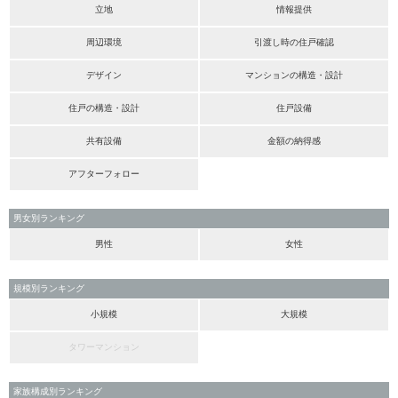
立地
情報提供
周辺環境
引渡し時の住戸確認
デザイン
マンションの構造・設計
住戸の構造・設計
住戸設備
共有設備
金額の納得感
アフターフォロー
男女別ランキング
男性
女性
規模別ランキング
小規模
大規模
タワーマンション
家族構成別ランキング