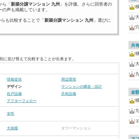
から「
新築分譲マンション 九州
」を評価。さらに回答者の
ーの声も掲載しています。
からも比較することで「
新築分譲マンション 九州
」選びに
共
目別に並び替えて比較することが出来ます。
情報提供
周辺環境
デザイン
マンションの構造・設計
金
住戸設備
共有設備
アフターフォロー
女性
大規模
タワーマンション