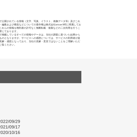
で公開されている情報（文字、写真、イラスト、画像データ等）及びこれ
・編集および構造などについての著作権は株式会社oricon MEに帰属してお
これらの情報を権利者の許可なく無断転載・複製などの二次利用を行うこ
禁じております。
で掲載しているすべての情報やデータは、当社の調査に基づいた結果から
ものとなりますが、サービスへの感想については、サービスの利用者が提
見解・感想となっており、当社の見解・意見ではないことをご理解いただ
ご覧ください。
022/09/29
021/09/17
020/10/16