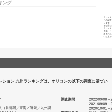
キング
当サイト
らの配置
ります。
とは固く
当サイト
作成した
出された
いた上で
ンション 九州ランキングは、オリコンの以下の調査に基づい
7
調査期間
2022/09/08～2
2021/09/09～2
55人（首都圏／東海／近畿／九州調
2020/10/01～2