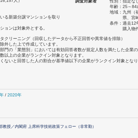
6,157人）
調査対象者
性別：指定な
年齢：25～84
地域：九州（
いる新築分譲マンションを取り
県、宮
条件：過去1
ションは対象外とする。
購入物
タクリーニング（回収したデータから不正回答や異常値を排除）
除外した上で作成しています。
部門の「業態別」においては有効回答者数が規定人数を満たした企業の
数以上の企業がランクイン対象となります。
めたくないと回答した人の割合が基準値以下の企業がランクイン対象とな
1年
/
2020年
部教授／内閣府 上席科学技術政策フェロー（非常勤）