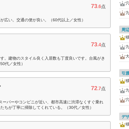
73
.6
点
が広い。交通の便が良い。（60代以上／女性）
周
73
.4
点
です。建物のスタイル良く入居数も丁度良いです。台風がき
50代／女性）
引
72
プ
.7
点
スーパーやコンビニが近い、都市高速に渋滞なくすぐ乗れ
たちが丁寧に掃除してくれている。（30代／女性）
デ