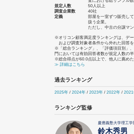
査における総サンプル数1
規定人数
50人以上
調査企業数
40社
定義
部屋を一室ずつ販売して
扱う企業。
ただし、中古の分譲マン
※オリコン顧客満足度ランキングは、デー
および調査対象者条件から外れた回答を
※「総合ランキング」、「評価項目別」、
門においては有効回答者数が規定人数の半
※総合得点が60.0点以上で、他人に薦
≫ 詳細はこちら
過去ランキング
2025年
/
2024年
/
2023年
/
2022年
/
202
ランキング監修
慶應義塾大学理工学
鈴木秀男