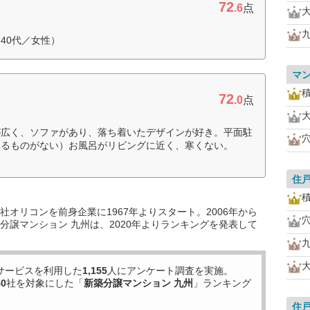
72
.6
点
40代／女性）
マ
72
.0
点
が広く、ソファがあり、落ち着いたデザインが好き。平面駐
遮るものがない）お風呂がリビングに近く、寒くない。
住
オリコンを前身企業に1967年よりスタート。2006年から
分譲マンション 九州は、2020年よりランキングを発表して
サービスを利用した
1,155
人にアンケート調査を実施。
40
社を対象にした「
新築分譲マンション 九州
」ランキング
住