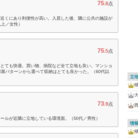
75
.8
点
等近くにあり利便性が高い。入居した後、隣に公共の施設が
以上／女性）
75
.5
点
はとても快適。買い物、病院など全て立地も良い。マンショ
部屋パターンから選べて収納はとても良かった。（60代以
立
73
.9
点
ールが近隣に立地している環境面。（50代／男性）
情