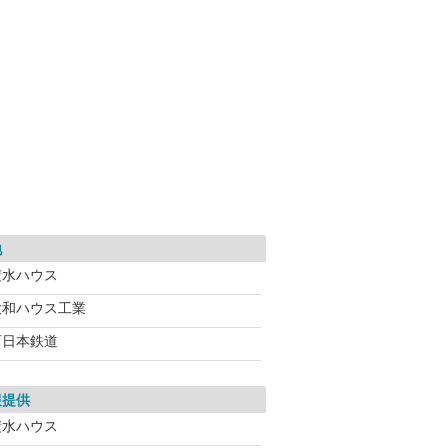
地
積水ハウス
大和ハウス工業
西日本鉄道
報提供
積水ハウス