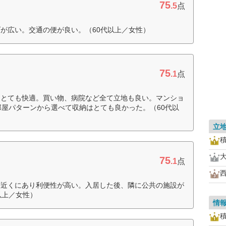
75
.5
点
が広い。交通の便が良い。（60代以上／女性）
75
.1
点
はとても快適。買い物、病院など全て立地も良い。マンショ
部屋パターンから選べて収納はとても良かった。（60代以
立
75
.1
点
等近くにあり利便性が高い。入居した後、隣に公共の施設が
以上／女性）
情