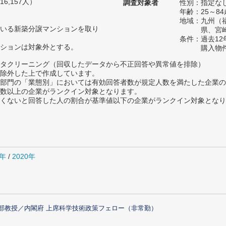
6,157人）
調査対象者
性別：指定な
年齢：25～84
地域：九州（
いる新築分譲マンションを取り
県、宮
条件：過去1
ションは対象外とする。
購入物
タクリーニング（回収したデータから不正回答や異常値を排除）
除外した上で作成しています。
部門の「業態別」においては有効回答者数が規定人数を満たした企業の
数以上の企業がランクイン対象となります。
めたくないと回答した人の割合が基準値以下の企業がランクイン対象とな
1年
/
2020年
部教授／内閣府 上席科学技術政策フェロー（非常勤）