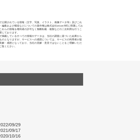
で公開されている情報（文字、写真、イラスト、画像データ等）及びこれ
・編集および構造などについての著作権は株式会社oricon MEに帰属してお
これらの情報を権利者の許可なく無断転載・複製などの二次利用を行うこ
禁じております。
で掲載しているすべての情報やデータは、当社の調査に基づいた結果から
ものとなりますが、サービスへの感想については、サービスの利用者が提
見解・感想となっており、当社の見解・意見ではないことをご理解いただ
ご覧ください。
022/09/29
021/09/17
020/10/16