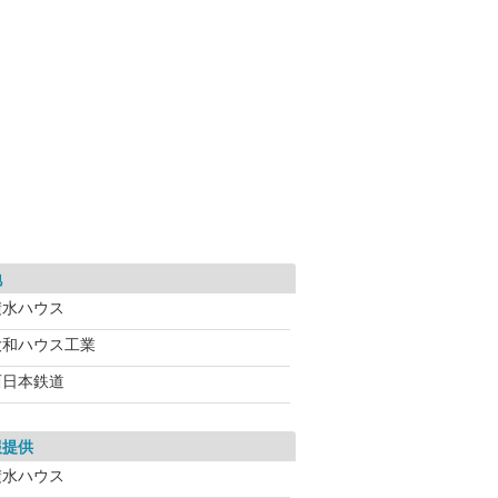
地
積水ハウス
大和ハウス工業
西日本鉄道
報提供
積水ハウス