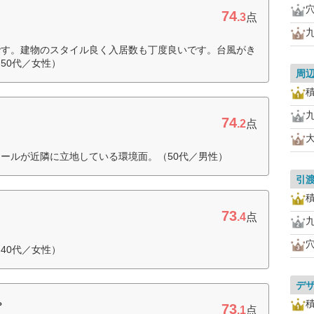
74
.3
点
です。建物のスタイル良く入居数も丁度良いです。台風がき
50代／女性）
周
74
.2
点
ールが近隣に立地している環境面。（50代／男性）
引
73
.4
点
40代／女性）
デ
73
プ
.1
点