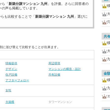
から「
新築分譲マンション 九州
」を評価。さらに回答者の
ーの声も掲載しています。
からも比較することで「
新築分譲マンション 九州
」選びに
共
目別に並び替えて比較することが出来ます。
情報提供
周辺環境
デザイン
マンションの構造・設計
金
住戸設備
共有設備
アフターフォロー
女性
大規模
タワーマンション