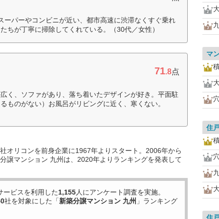
スーパーやコンビニが近い、都市高速に渋滞なくすぐ乗れ
たちが丁寧に掃除してくれている。（30代／女性）
マ
71
.8
点
が広く、ソファがあり、落ち着いたデザインが好き。平面駐
遮るものがない）お風呂がリビングに近く、寒くない。
住
オリコンを前身企業に1967年よりスタート。2006年から
分譲マンション 九州は、2020年よりランキングを発表して
サービスを利用した
1,155
人にアンケート調査を実施。
40
社を対象にした「
新築分譲マンション 九州
」ランキング
住