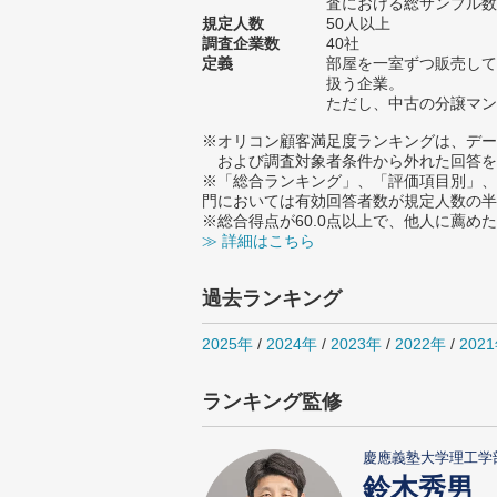
査における総サンプル数1
規定人数
50人以上
調査企業数
40社
定義
部屋を一室ずつ販売して
扱う企業。
ただし、中古の分譲マン
※オリコン顧客満足度ランキングは、デー
および調査対象者条件から外れた回答を
※「総合ランキング」、「評価項目別」、
門においては有効回答者数が規定人数の半
※総合得点が60.0点以上で、他人に薦
≫ 詳細はこちら
過去ランキング
2025年
/
2024年
/
2023年
/
2022年
/
202
ランキング監修
慶應義塾大学理工学
鈴木秀男