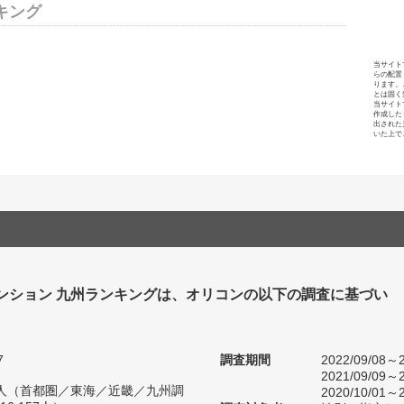
キング
当サイト
らの配置
ります。
とは固く
当サイト
作成した
出された
いた上で
ンション 九州ランキングは、オリコンの以下の調査に基づい
7
調査期間
2022/09/08～2
2021/09/09～2
55人（首都圏／東海／近畿／九州調
2020/10/01～2