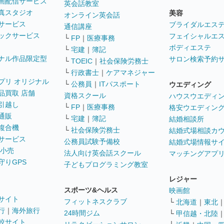
画配信サービス
英会話教室
真スタジオ
美容
オンライン英会話
サービス
ブライダルエス
通信講座
ックサービス
フェイシャルエ
└
FP
｜
医療事務
ボディエステ
└
宅建
｜
簿記
ナル作品限定型
サロン検索予約
└
TOEIC
｜
社会保険労務士
└
行政書士
｜
ケアマネジャー
プリ オリジナル
└
公務員
｜
ITパスポート
ウエディング
品買取 店舗
資格スクール
ハウスウエディ
引越し
└
FP
｜
医療事務
格安ウエディン
通販
└
宅建
｜
簿記
結婚相談所
複合機
└
社会保険労務士
結婚式場相談カ
サービス
公務員試験予備校
結婚式場情報サ
 小売
法人向け英会話スクール
マッチングアプ
守りGPS
子どもプログラミング教室
レジャー
スポーツ&ヘルス
映画館
サイト
フィットネスクラブ
└
北海道
｜
東北
行
｜
海外旅行
24時間ジム
└
甲信越・北陸
較サイト