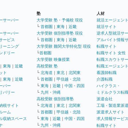
塾
人材
ーサーバー
大学受験 塾・予備校 現役
就活エージェン
└
首都圏
｜
東海
｜
近畿
就活サイト
ーサーバー
大学受験 個別指導塾 現役
逆求人型就活サ
サービス
└
首都圏
｜
東海
｜
近畿
アルバイト情報
リーニング
大学受験 難関大学特化型 現役
転職サイト
ンドリー
└
首都圏
転職サイト 女性
大学受験 映像授業
転職スカウトサ
｜
東海
｜
近畿
高校受験 塾
転職エージェン
ット
└
北海道
｜
東北
｜
北関東
看護師転職
｜
東海
｜
近畿
└
首都圏
｜
甲信越・北陸
介護転職
ーパー
└
東海
｜
近畿
｜
中国・四国
ハイクラス・
リバリー
└
九州・沖縄
ミドルクラス転
高校受験 個別指導塾
派遣会社
納税サイト
└
北海道
｜
東北
｜
北関東
工場・製造業派
ルーム
└
首都圏
｜
甲信越・北陸
派遣求人サイト
ル収納スペース
└
東海
｜
近畿
｜
中国・四国
求人情報サービ
ナ
└
九州・沖縄
転職サイト