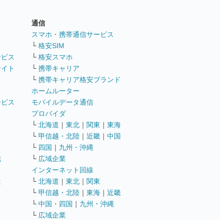
通信
ト
スマホ・携帯通信サービス
└
格安SIM
ービス
└
格安スマホ
サイト
└
携帯キャリア
└
携帯キャリア格安ブランド
ホームルーター
ービス
モバイルデータ通信
ト
プロバイダ
└
北海道
｜
東北
｜
関東
｜
東海
└
甲信越・北陸
｜
近畿
｜
中国
└
四国
｜
九州・沖縄
職
└
広域企業
インターネット回線
遣
└
北海道
｜
東北
｜
関東
└
甲信越・北陸
｜
東海
｜
近畿
ス
└
中国・四国
｜
九州・沖縄
└
広域企業