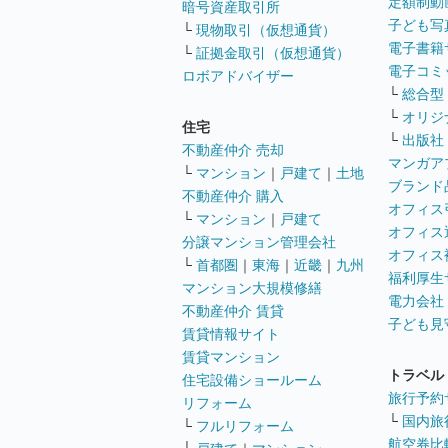
定額制動
暗号資産取引所
子ども写
└
現物取引（仮想通貨）
電子書籍
└
証拠金取引（仮想通貨）
電子コミ
ロボアドバイザー
└
総合型
└
オリジ
住宅
└
出版社
不動産仲介 売却
マンガア
└
マンション
｜
戸建て
｜
土地
ブランド
不動産仲介 購入
オフィス
└
マンション
｜
戸建て
オフィス
分譲マンション管理会社
オフィス
└
首都圏
｜
東海
｜
近畿
｜
九州
福利厚生
マンション大規模修繕
電力会社
不動産仲介 賃貸
子ども見
賃貸情報サイト
賃貸マンション
トラベル
住宅設備ショールーム
旅行予約
リフォーム
└
国内旅
└
フルリフォーム
航空券比