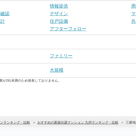
情報提供
周
戸確認
デザイン
マ
設計
住戸設備
共
アフターフォロー
ファミリー
大規模
業が2社未満のため発表しておりません。
ンランキング・比較
おすすめの新築分譲マンション 九州ランキング・比較
三菱地