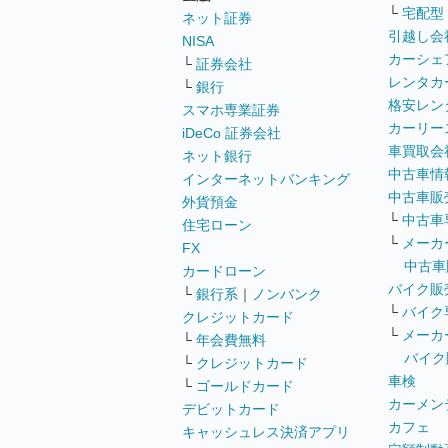
└
宅配型
ネット証券
引越し会
NISA
カーシェ
└
証券会社
レンタカ
└
銀行
格安レン
スマホ専業証券
カーリー
iDeCo 証券会社
車買取会
ネット銀行
中古車情
インターネットバンキング
中古車販
外貨預金
└
中古車
住宅ローン
└
メーカ
FX
中古車
カードローン
バイク販
└
銀行系
｜
ノンバンク
└
バイク
クレジットカード
└
メーカ
└
年会費無料
バイク
└
クレジットカード
車検
└
ゴールドカード
カーメン
デビットカード
カフェ
キャッシュレス決済アプリ