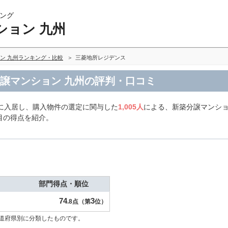
ング
ション 九州
ン 九州ランキング・比較
三菱地所レジデンス
分譲マンション 九州の評判・口コミ
に入居し、購入物件の選定に関与した
1,005人
による、新築分譲マンショ
目の得点を紹介。
部門得点・順位
74
3
.8点（第
位）
道府県別に分類したものです。