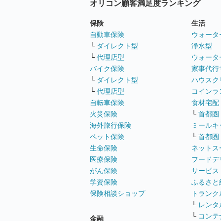
オリコン顧客満足度ランキング
保険
生活
自動車保険
ウォータ
└
ダイレクト型
浄水型
└
代理店型
ウォータ
バイク保険
家事代行
└
ダイレクト型
ハウスク
└
代理店型
コインラ
自転車保険
食材宅配
火災保険
└
首都圏
海外旅行保険
ミールキ
ペット保険
└
首都圏
生命保険
ネットス
医療保険
フードデ
がん保険
サービス
学資保険
ふるさと
保険相談ショップ
トランク
└
レンタ
└
コンテ
金融