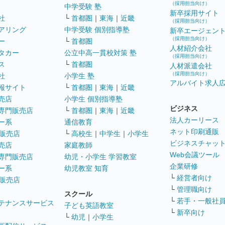
（採用担当向け）
中学受験 塾
新卒採用サイト
社
└
首都圏
｜
東海
｜
近畿
（採用担当向け）
アリング
中学受験 個別指導塾
新卒エージェン
（採用担当向け）
ー
└
首都圏
人材紹介会社
タカー
公立中高一貫校対策 塾
（採用担当向け）
ス
└
首都圏
人材派遣会社
（採用担当向け）
社
小学生 塾
アルバイト求人
報サイト
└
首都圏
｜
東海
｜
近畿
売店
小学生 個別指導塾
ビジネス
専門販売店
└
首都圏
｜
東海
｜
近畿
法人カーリース
ー系
通信教育
ネット印刷通販
販売店
└
高校生
｜
中学生
｜
小学生
ビジネスチャッ
売店
家庭教師
Web会議ツール
専門販売店
幼児・小学生 学習教室
企業研修
ー系
幼児教室 知育
└
経営者向け
販売店
└
管理職向け
スクール
└
若手・一般社
テナンスサービス
子ども英語教室
└
新卒向け
└
幼児
｜
小学生