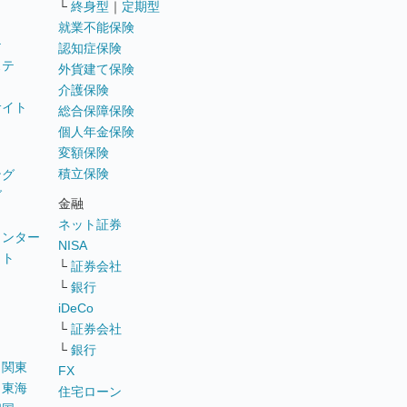
└
終身型
｜
定期型
就業不能保険
テ
認知症保険
ステ
外貨建て保険
介護保険
サイト
総合保障保険
個人年金保険
変額保険
積立保険
ング
グ
金融
ネット証券
ウンター
NISA
イト
└
証券会社
リ
└
銀行
iDeCo
└
証券会社
└
銀行
｜
関東
FX
｜
東海
住宅ローン