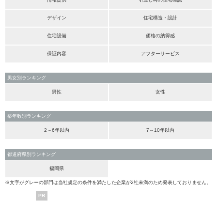
デザイン
住宅構造・設計
住宅設備
価格の納得感
保証内容
アフターサービス
男女別ランキング
男性
女性
築年数別ランキング
2～6年以内
7～10年以内
都道府県別ランキング
福岡県
※文字がグレーの部門は当社規定の条件を満たした企業が2社未満のため発表しておりません。
PR