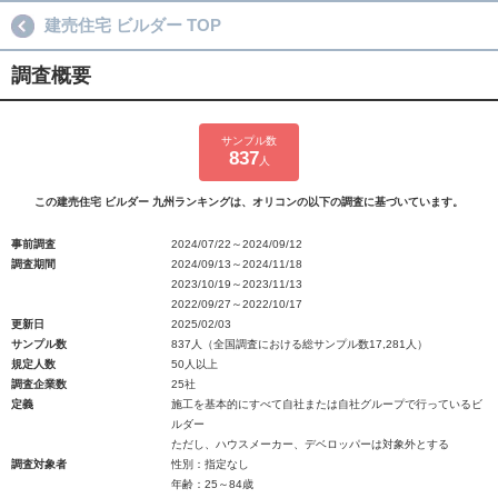
建売住宅 ビルダー TOP
調査概要
サンプル数
837
人
この建売住宅 ビルダー 九州ランキングは、オリコンの以下の調査に基づいています。
事前調査
2024/07/22～2024/09/12
調査期間
2024/09/13～2024/11/18
2023/10/19～2023/11/13
2022/09/27～2022/10/17
更新日
2025/02/03
サンプル数
837人（全国調査における総サンプル数17,281人）
規定人数
50人以上
調査企業数
25社
定義
施工を基本的にすべて自社または自社グループで行っているビ
ルダー
ただし、ハウスメーカー、デベロッパーは対象外とする
調査対象者
性別：指定なし
年齢：25～84歳