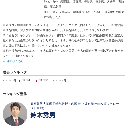
地域：九州（福岡県、佐賀県、長崎県、熊本県、大分県、宮崎
県、鹿児島県）
条件：過去12年以内に新築建売住宅に入居し、購入物件の選定
に関与した人
※オリコン顧客満足度ランキングは、データクリーニング（回収したデータから不正回答や異
常値を排除）および調査対象者条件から外れた回答を除外した上で作成しています。
※「総合ランキング」、「評価項目別」、部門の「業態別」においては有効回答者数が規定人
数を満たした企業のみランクイン対象となります。その他の部門においては有効回答者数が規
定人数の半数以上の企業がランクイン対象となります。
※総合得点が60.0点以上で、他人に薦めたくないと回答した人の割合が基準値以下の企業がラ
ンクイン対象となります。
≫ 詳細はこちら
過去ランキング
2025年
2024年
2023年
2022年
ランキング監修
慶應義塾大学理工学部教授／内閣府 上席科学技術政策フェロー
（非常勤）
鈴木秀男