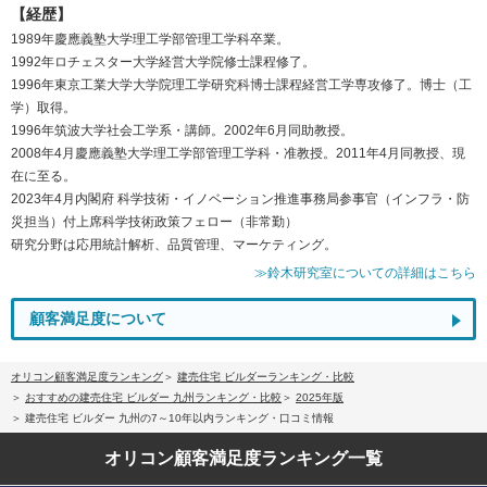
【経歴】
1989年慶應義塾大学理工学部管理工学科卒業。
1992年ロチェスター大学経営大学院修士課程修了。
1996年東京工業大学大学院理工学研究科博士課程経営工学専攻修了。博士（工
学）取得。
1996年筑波大学社会工学系・講師。2002年6月同助教授。
2008年4月慶應義塾大学理工学部管理工学科・准教授。2011年4月同教授、現
在に至る。
2023年4月内閣府 科学技術・イノベーション推進事務局参事官（インフラ・防
災担当）付上席科学技術政策フェロー（非常勤）
研究分野は応用統計解析、品質管理、マーケティング。
≫鈴木研究室についての詳細はこちら
顧客満足度について
オリコン顧客満足度ランキング
建売住宅 ビルダーランキング・比較
おすすめの建売住宅 ビルダー 九州ランキング・比較
2025年版
建売住宅 ビルダー 九州の7～10年以内ランキング・口コミ情報
オリコン顧客満足度
ランキング一覧